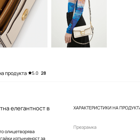
на продукта
5.0
28
тна елегантност в
ХАРАКТЕРИСТИКИ НА ПРОДУКТ
Презрамка
ято олицетворява
гайки изтънченост за