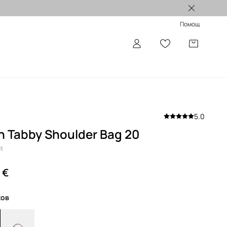
Лимитирани колекции >
Помощ
5.0
 Tabby Shoulder Bag 20
1
 €
жов