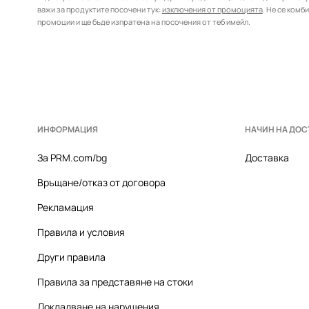
важи за продуктите посочени тук:
изключения от промоцията
. Не се комб
промоции и ще бъде изпратена на посочения от теб имейл.
ИНФОРМАЦИЯ
НАЧИН НА ДОС
За PRM.com/bg
Доставка
Връщане/отказ от договора
Рекламация
Правила и условия
Други правила
Правила за представяне на стоки
Докладване на нарушения