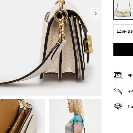
Един р
БЕ
ВР
Ли