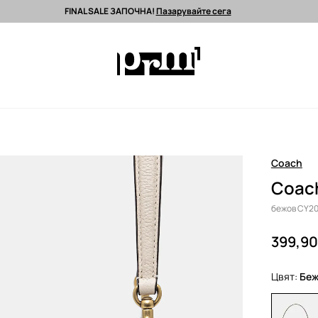
FINAL SALE ЗАПОЧНА!
Пазарувайте сега
 поръчки над 90 EUR *
Изпращане до 24 часа >
Premium марки >
Coach
Coach
бежов CY20
399,90
Цвят:
бе