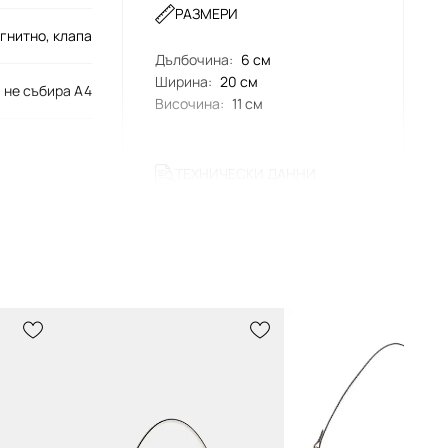
РАЗМЕРИ
гнитно, клапа
Дълбочина
:
6 см
Ширина
:
20 см
не събира A4
Височина
:
11 см
ТЕХНИЧЕСКИ ДАННИ
Брой външни джобове с
CY201
магнитно затваряне
:
1
Брой вътрешни джобове
:
1
B4/HA
бежов
Coach