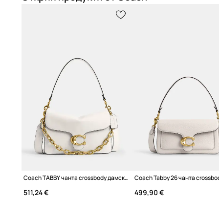
Coach TABBY чанта crossbody дамска от кожа
511,24 €
499,90 €