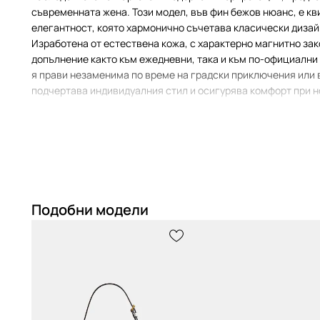
съвременната жена. Този модел, във фин бежов нюанс, е к
елегантност, която хармонично съчетава класически дизай
Изработена от естествена кожа, с характерно магнитно зак
допълнение както към ежедневни, така и към по-официални 
я прави незаменима по време на градски приключения или 
подчертава индивидуалния стил и осигурява комфорт при н
С какво се отличава чантата за рамо Coach Ta
Компактна форма
тип багета
, която елегантно допълва 
отразявайки градския шик
Подобни модели
Универсален дизайн, който плавно преминава от
ежедн
елегантни
вечерни излизания
Идеален размер, който
не събира A4
, но ще побере вс
дребни вещи с дискретна елегантност