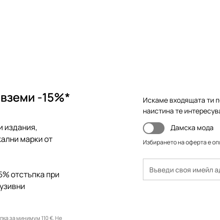
 вземи -15%*
Искаме входящата ти п
наистина те интересув
и издания,
Дамска мода
ални марки от
Избирането на оферта е о
5% отстъпка при
лузивни
ка за минимум 110 €. Не