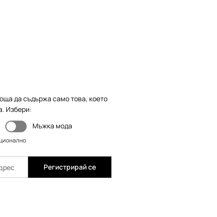
оща да съдържа само това, което
а. Избери:
Мъжка мода
пционално
Регистрирай се