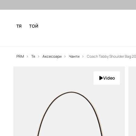
Безплатни доставка и връщане за
ТЯ
ТОЙ
PRM
Тя
Аксесоари
Чанти
Coach Tabby Shoulder Bag 20
Video