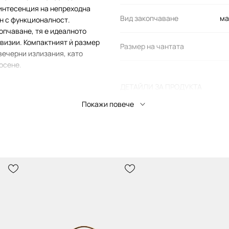
винтесенция на непреходна
Вид закопчаване
ма
н с функционалност.
опчаване, тя е идеалното
визии. Компактният ѝ размер
Размер на чантата
вечерни излизания, като
осене.
ДЕТАЙЛИ ЗА ПРОДУКТА
bby 20 CY201?
Покажи повече
Код на производителя
всяка визия,
Цвят от
производителя
евни
срещи до
Цвят
ички необходими
Марка