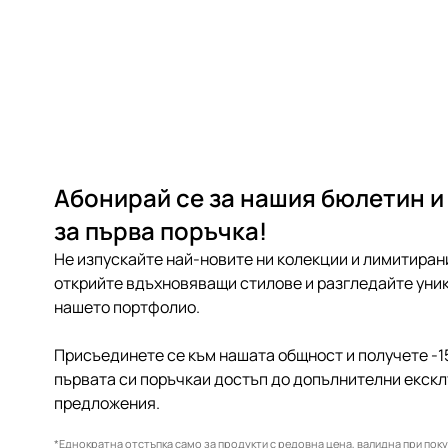
Абонирай се за нашия бюлетин и
за първа поръчка!
Не изпускайте най-новите ни колекции и лимитиран
открийте вдъхновяващи стилове и разгледайте уник
нашето портфолио.
Присъединете се към нашата общност и получете -1
първата си поръчкаи достъп до допълнителни екск
предложения.
*Еднократна отстъпка само за продукти с редовна цена, валидна при покуп