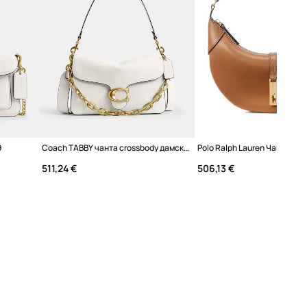
9
Coach TABBY чанта crossbody дамска от кожа
511,24 €
506,13 €