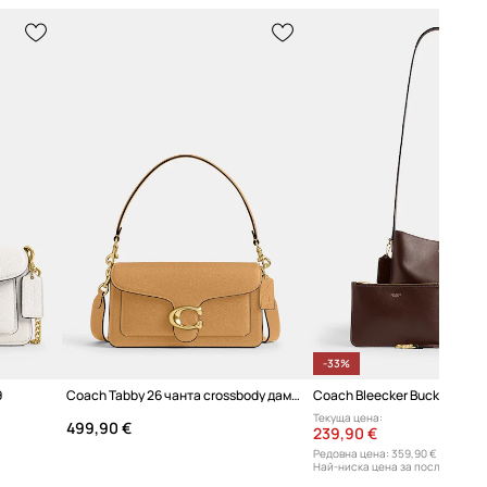
-33%
9
Coach Tabby 26 чанта crossbody дамска от кожа
Текуща цена:
499,90 €
239,90 €
Редовна цена:
359,90 €
Най-ниска цена за последните 3
359,90 €