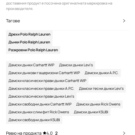
доставения продукт е посочена оригиналната маркировка на
производителя.
Тагове
Дрехи Polo Ralph Lauren
Дънки Polo Ralph Lauren
Разкроени Polo Ralph Lauren
Дамски дънки Carhartt WIP
Дамски дънки Levi's
Дамски дънкови гащеризони Carhartt WIP
Дамски дънки A.P.C.
Дамски класически прави дънки Carhartt WIP
Дамски класически прави дънки A.P.C.
Дамски тесни дънки Levi's
Дамски класически прави дънки Levi's
Дамски свободни дънки Carhartt WIP
Дамски дънки Rick Owens
Дамски дънки слим фит Rick Owens
Дамски дънки KSUBI
Дамски свободни дънки KSUBI
Ревю на продукта
4.0
2