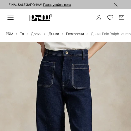
FINAL SALE ЗАПОЧНА!
Пазарувайте сега
Изпращане до 24 часа >
PRM
Тя
Дрехи
Дънки
Разкроени
Дънки Polo Ralph Lauren