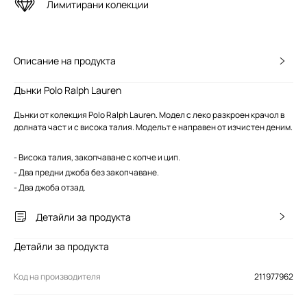
Лимитирани колекции
Описание на продукта
Дънки Polo Ralph Lauren
Дънки от колекция Polo Ralph Lauren. Модел с леко разкроен крачол в
долната част и с висока талия. Моделът е направен от изчистен деним.
- Висока талия, закопчаване с копче и цип.
- Два предни джоба без закопчаване.
- Два джоба отзад.
Детайли за продукта
Детайли за продукта
Код на производителя
211977962