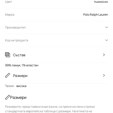
Цвят
тъмносин
Марка
Polo Ralph Lauren
Производител
Код на продукта
Състав
99% памук, 1% еластан
Размери
Талия
:
висока
Размери
Размерите, представени в магазина, са преизчислени спрямо
стандартната европейска таблица с размери. На етикета на