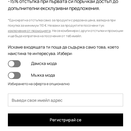
-15% отстъпка при първата си поръчкаи достъп до
допълнителни ексклузивни предложения.
*Еднократна отстъпка само за продукти с редовна цена, валидна при
покупка за минимум 110 €. Не важи за продуктите посочени тук:
изключения от промоцията
. Не се комбинира с други отстъпки и промоции
и ще бъде изпратена на посочения от теб имейл.
Искаме входящата ти поща да съдържа само това, което
наистина те интересува. Избери:
Дамска мода
Мъжка мода
Избирането на оферта е опционално
Регистрирай се