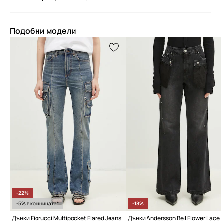
Подобни модели
-22%
-5% в кошницата*
-18%
Дънки Fiorucci Multipocket Flared Jeans