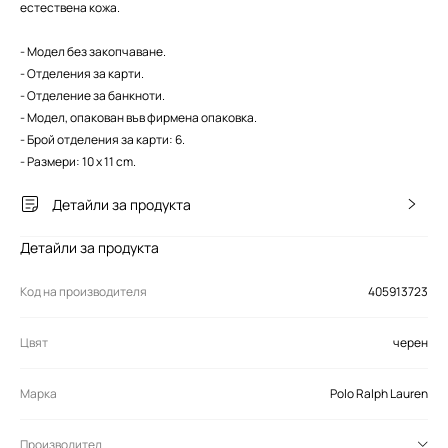
естествена кожа.
- Модел без закопчаване.
- Отделения за карти.
- Отделение за банкноти.
- Модел, опакован във фирмена опаковка.
- Брой отделения за карти: 6.
- Размери: 10 x 11 cm.
Детайли за продукта
Детайли за продукта
Код на производителя
405913723
Цвят
черен
Марка
Polo Ralph Lauren
Производител