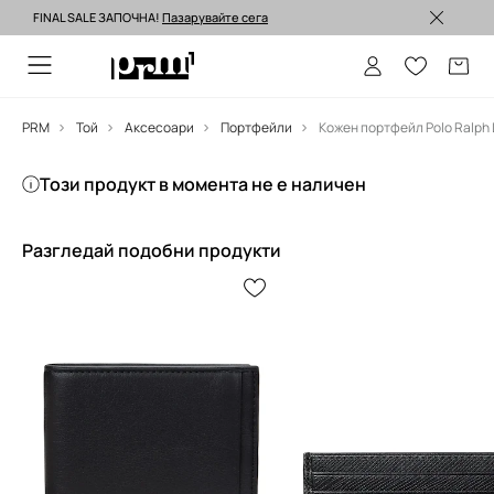
FINAL SALE ЗАПОЧНА!
Пазарувайте сега
Изпращане до 24 часа >
PRM
Той
Аксесоари
Портфейли
Кожен портфейл Polo Ralph 
Този продукт в момента не е наличен
Разгледай подобни продукти