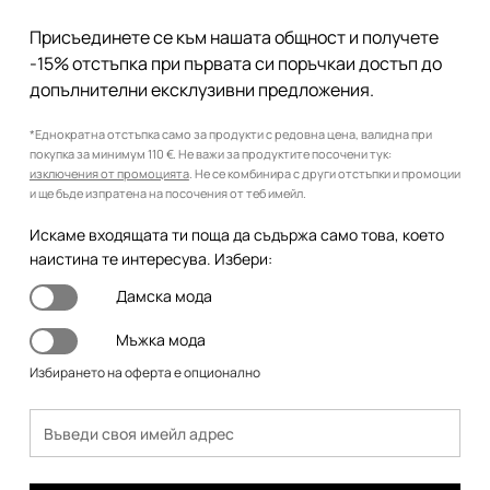
Присъединете се към нашата общност и получете
-15% отстъпка при първата си поръчкаи достъп до
допълнителни ексклузивни предложения.
*Еднократна отстъпка само за продукти с редовна цена, валидна при
покупка за минимум 110 €. Не важи за продуктите посочени тук:
изключения от промоцията
. Не се комбинира с други отстъпки и промоции
и ще бъде изпратена на посочения от теб имейл.
Искаме входящата ти поща да съдържа само това, което
наистина те интересува. Избери:
Дамска мода
Мъжка мода
Избирането на оферта е опционално