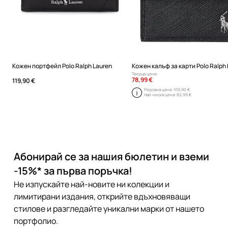
Кожен портфейл Polo Ralph Lauren
Текуща цена:
78,99 €
119,90 €
Редовна цена:
109,90 €
Най-ниска цена:
82,99 €
Абонирай се за нашия бюлетин и вземи
-15%* за първа поръчка!
Не изпускайте най-новите ни колекции и
лимитирани издания, открийте вдъхновяващи
стилове и разгледайте уникални марки от нашето
портфолио.