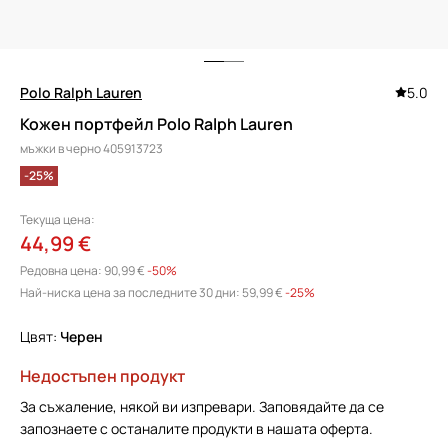
Polo Ralph Lauren
5.0
Кожен портфейл Polo Ralph Lauren
мъжки в черно 405913723
-25%
Текуща цена:
44,99 €
Редовна цена:
90,99 €
-50%
Най-ниска цена за последните 30 дни:
59,99 €
 -25%
Цвят:
черен
Недостъпен продукт
За съжаление, някой ви изпревари. Заповядайте да се
запознаете с останалите продукти в нашата оферта.