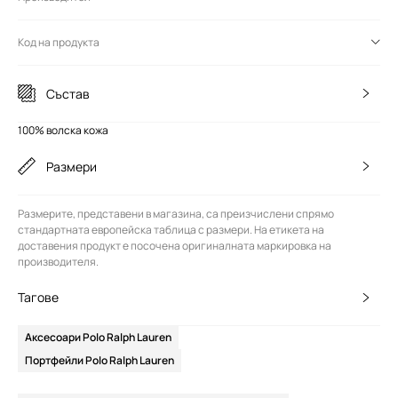
Код на продукта
Състав
100% волска кожа
Размери
Размерите, представени в магазина, са преизчислени спрямо
стандартната европейска таблица с размери. На етикета на
доставения продукт е посочена оригиналната маркировка на
производителя.
Тагове
Аксесоари Polo Ralph Lauren
Портфейли Polo Ralph Lauren