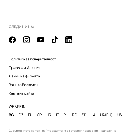
СЛЕДИ НИ НА:
Политика за поверителност
Правила и Условия
Данни на фирмата
Вашите Бисквитки
Карта на сайта
WE ARE IN:
BG
CZ
EU
GR
HR
IT
PL
RO
SK
UA
UA(RU)
US
Съдържанието на този сайт е защитено с авторски права и принадлежи на