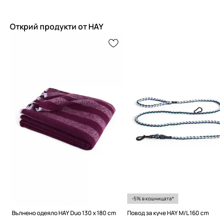
Открий продукти от HAY
-5% в кошницата*
Вълнено одеяло HAY Duo 130 x 180 cm
Повод за куче HAY M/L 160 cm