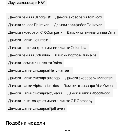
Други аксесоари HAY
Дамски раници Sandqvist
Дамски аксесоари Tom Ford
Дамски сакове Fjallraven
Дамски портфейли Fjallraven
Дамски аксесоари C.P. Company
Дамски слънчеви очила Vans
Дамски шапки Columbia
Дамски чанти за кръст и малки чанти Columbia
Дамски раници Columbia
Дамски портфейли Rains
Дамски козметични чанти Rains
Дамски шапки с козирка Helly Hansen
Дамски шапки с козирка Kangol
Дамски аксесоари Maharishi
Дамски шапки Alpha Industries
Дамски аксесоари Rick Owens
Дамски шапки с козирка by Parra
Дамски шапки Wood Wood
Дамски чанти за кръст и малки чанти C.P. Company
Дамски шапки с козирка Fjallraven
Подобни модели