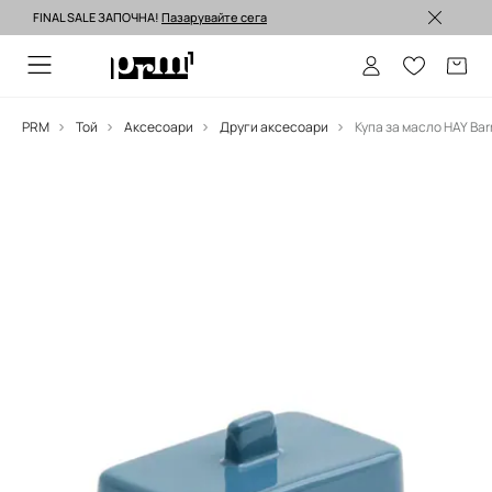
FINAL SALE ЗАПОЧНА!
Пазарувайте сега
Изпращане до 24 часа >
PRM
Той
Аксесоари
Други аксесоари