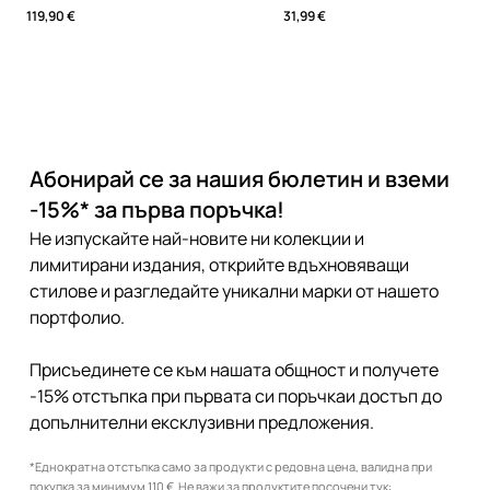
119,90 €
31,99 €
Абонирай се за нашия бюлетин и вземи
-15%* за първа поръчка!
Не изпускайте най-новите ни колекции и
лимитирани издания, открийте вдъхновяващи
стилове и разгледайте уникални марки от нашето
портфолио.
Присъединете се към нашата общност и получете
-15% отстъпка при първата си поръчкаи достъп до
допълнителни ексклузивни предложения.
*Еднократна отстъпка само за продукти с редовна цена, валидна при
покупка за минимум 110 €. Не важи за продуктите посочени тук: