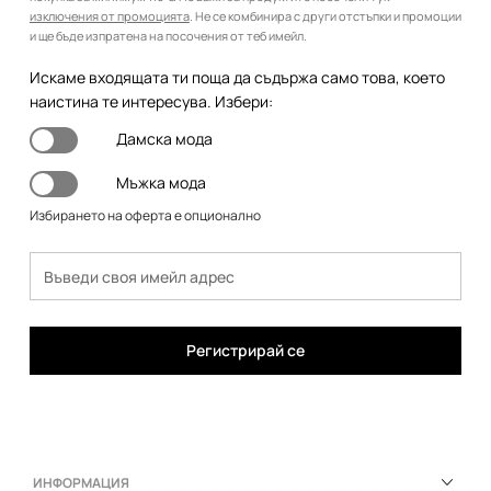
изключения от промоцията
. Не се комбинира с други отстъпки и промоции
и ще бъде изпратена на посочения от теб имейл.
Искаме входящата ти поща да съдържа само това, което
наистина те интересува. Избери:
Дамска мода
Мъжка мода
Избирането на оферта е опционално
Регистрирай се
ИНФОРМАЦИЯ