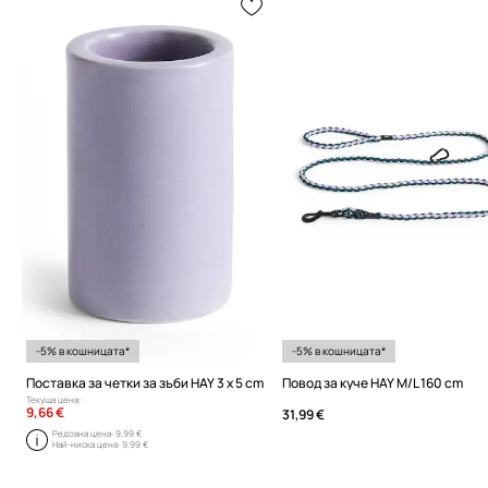
-5% в кошницата*
-5% в кошницата*
Поставка за четки за зъби HAY 3 x 5 cm
Повод за куче HAY M/L 160 cm
Текуща цена:
9,66 €
31,99 €
Редовна цена:
9,99 €
Най-ниска цена:
9,99 €