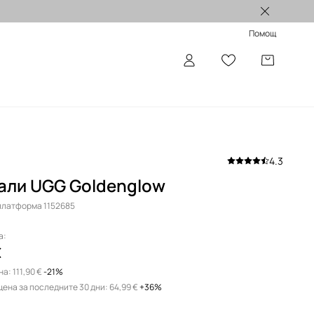
Лимитирани колекции >
Помощ
4.3
али UGG Goldenglow
 платформа 1152685
а:
€
на:
111,90 €
-21%
цена за последните 30 дни:
64,99 €
 +36%