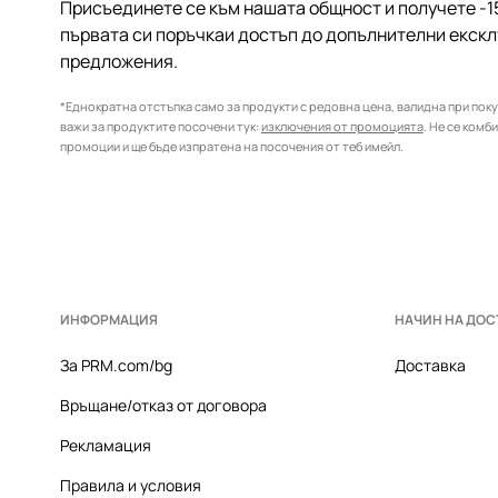
Присъединете се към нашата общност и получете -1
първата си поръчкаи достъп до допълнителни екск
предложения.
*Еднократна отстъпка само за продукти с редовна цена, валидна при покуп
важи за продуктите посочени тук:
изключения от промоцията
. Не се комб
промоции и ще бъде изпратена на посочения от теб имейл.
ИНФОРМАЦИЯ
НАЧИН НА ДОС
За PRM.com/bg
Доставка
Връщане/отказ от договора
Рекламация
Правила и условия