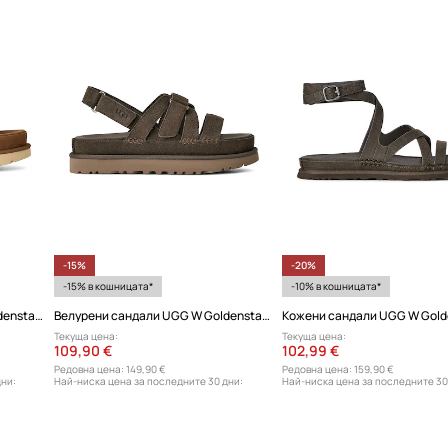
-15%
-20%
-15% в кошницата*
-10% в кошницата*
Велурени сандали UGG W Goldenstar Gleam
Велурени сандали UGG W Goldenstar Gleam
Текуща цена:
Текуща цена:
109,90 €
102,99 €
Редовна цена:
149,90 €
Редовна цена:
159,90 €
дни:
Най-ниска цена за последните 30 дни:
Най-ниска цена за последните 30
129,90 €
129,90 €