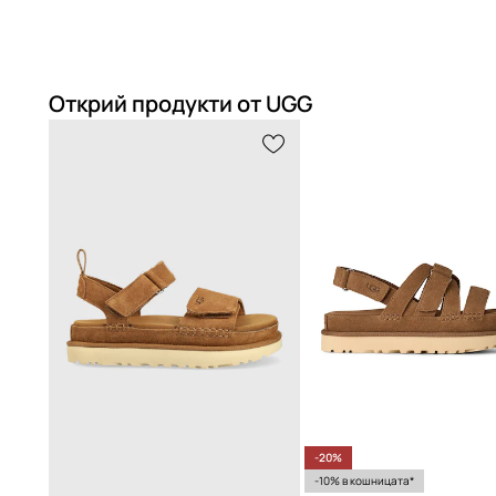
Открий продукти от UGG
-20%
-10% в кошницата*