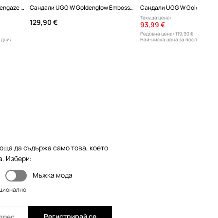
Кожени сандали UGG W Goldengaze Embossed Ankle Wrap
Сандали UGG W Goldenglow Embossed
Сандали UGG W Goldenglo
Текуща цена:
129,90 €
93,99 €
Редовна цена:
119,90 €
 дни:
Най-ниска цена за последните 3
96,99 €
оща да съдържа само това, което
а. Избери:
Мъжка мода
пционално
Регистрирай се