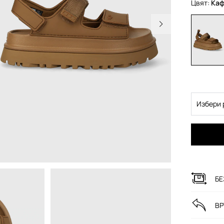
Цвят:
ка
Избери 
БЕ
ВР