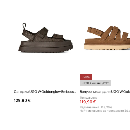
-20%
-10% в кошницата*
Сандали UGG W Goldenglow Embossed
Текуща цена:
129,90 €
119,90 €
Редовна цена:
149,90 €
Най-ниска цена за последните 30 
149,90 €