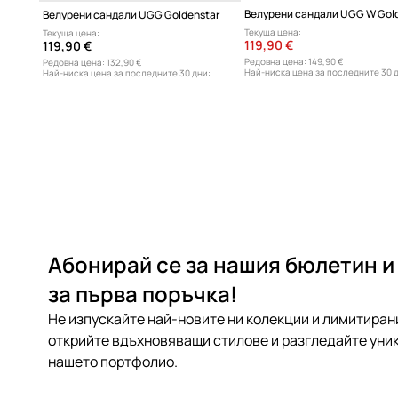
Велурени сандали UGG Goldenstar
Текуща цена:
Текуща цена:
119,90 €
119,90 €
Редовна цена:
149,90 €
Редовна цена:
132,90 €
Най-ниска цена за последните 30 
Най-ниска цена за последните 30 дни:
149,90 €
109,90 €
Абонирай се за нашия бюлетин и
за първа поръчка!
Не изпускайте най-новите ни колекции и лимитиран
открийте вдъхновяващи стилове и разгледайте уник
нашето портфолио.