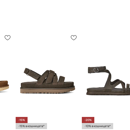
-15%
-20%
-15% в кошницата*
-10% в кошницата*