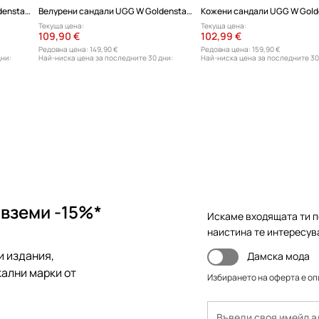
Велурени сандали UGG W Goldenstar Gleam
Велурени сандали UGG W Goldenstar Gleam
Текуща цена:
Текуща цена:
109,90 €
102,99 €
Редовна цена:
149,90 €
Редовна цена:
159,90 €
дни:
Най-ниска цена за последните 30 дни:
Най-ниска цена за последните 30
129,90 €
129,90 €
 вземи -15%*
Искаме входящата ти п
наистина те интересув
и издания,
Дамска мода
ални марки от
Избирането на оферта е о