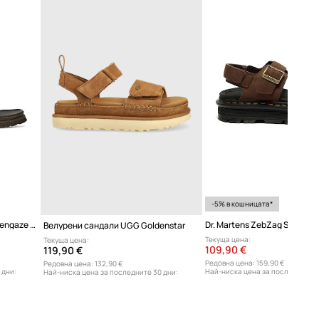
-5% в кошницата*
Кожени сандали UGG W Goldengaze Embossed Ankle Wrap
Велурени сандали UGG Goldenstar
Текуща цена:
Текуща цена:
109,90 €
119,90 €
Редовна цена:
159,90 €
Редовна цена:
132,90 €
 дни:
Най-ниска цена за последните 3
Най-ниска цена за последните 30 дни:
119,90 €
109,90 €