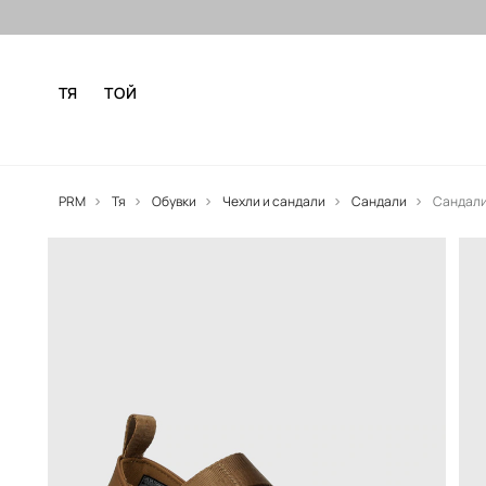
Безплатни доставка и връщане за
ТЯ
ТОЙ
PRM
Тя
Обувки
Чехли и сандали
Сандали
Сандали