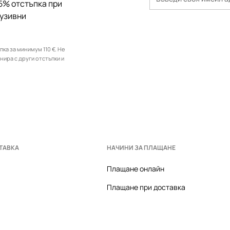
5% отстъпка при
лузивни
ка за минимум 110 €. Не
инира с други отстъпки и
ТАВКА
НАЧИНИ ЗА ПЛАЩАНЕ
Плащане онлайн
Плащане при доставка