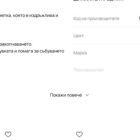
етка, която е издръжлива и
Код на производителя
Цвят
 закопчаването.
бувката и помага за събуването
Марка
Производител
Код на продукта
Покажи повече