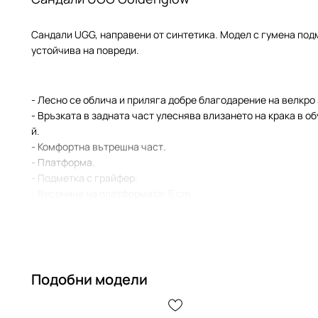
Сандали UGG, направени от синтетика. Модел с гумена подм
устойчива на повреди.
- Лесно се облича и приляга добре благодарение на велкро
- Връзката в задната част улеснява влизането на крака в о
й.
- Комфортна вътрешна част.
- Платформа.
- Подметка с грайфер.
- Височина на платформата: 5 cm.
- Дължина на стелката: 24 cm.
- Мерките се отнасят за размер: 37.
Подобни модели