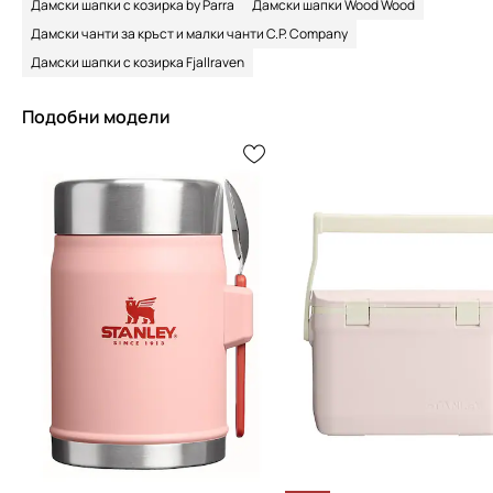
Дамски шапки с козирка by Parra
Дамски шапки Wood Wood
Дамски чанти за кръст и малки чанти C.P. Company
Дамски шапки с козирка Fjallraven
Подобни модели