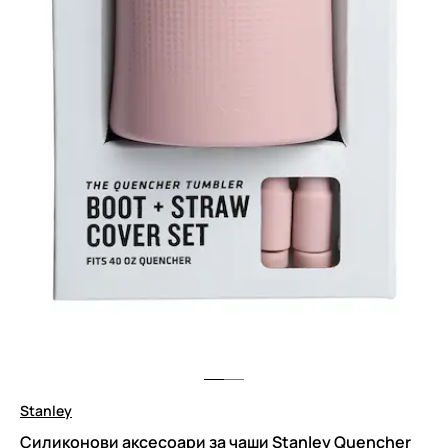
Stanley
Силиконови аксесоари за чаши Stanley Quencher