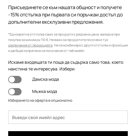
Присъединете се към нашата общност и получете
-15% отстъпка при първата си поръчкаи достъп до
допълнителни ексклузивни предложения.
*Еднократна отстъпка само за продукти с редовна цена, валидна при
покупка за минимум 110 €. Не важи за продуктите посочени тук:
изключения от промоцията
. Не се комбинира с други отстъпки и промоции
и ще бъде изпратена на посочения от теб имейл.
Искаме входящата ти поща да съдържа само това, което
наистина те интересува. Избери:
Дамска мода
Мъжка мода
Избирането на оферта е опционално