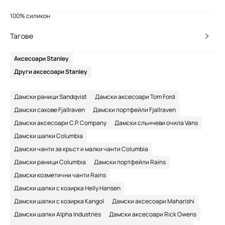
100% силикон
Тагове
Аксесоари Stanley
Други аксесоари Stanley
Дамски раници Sandqvist
Дамски аксесоари Tom Ford
Дамски сакове Fjallraven
Дамски портфейли Fjallraven
Дамски аксесоари C.P. Company
Дамски слънчеви очила Vans
Дамски шапки Columbia
Дамски чанти за кръст и малки чанти Columbia
Дамски раници Columbia
Дамски портфейли Rains
Дамски козметични чанти Rains
Дамски шапки с козирка Helly Hansen
Дамски шапки с козирка Kangol
Дамски аксесоари Maharishi
Дамски шапки Alpha Industries
Дамски аксесоари Rick Owens