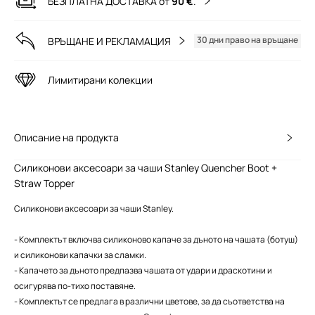
БЕЗПЛАТНА ДОСТАВКА от
90 €
.
30 дни право на връщане
ВРЪЩАНЕ И РЕКЛАМАЦИЯ
Лимитирани колекции
Описание на продукта
Силиконови аксесоари за чаши Stanley Quencher Boot +
Straw Topper
Силиконови аксесоари за чаши Stanley.
- Комплектът включва силиконово капаче за дъното на чашата (ботуш)
и силиконови капачки за сламки.
- Капачето за дъното предпазва чашата от удари и драскотини и
осигурява по-тихо поставяне.
- Комплектът се предлага в различни цветове, за да съответства на