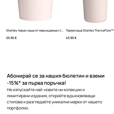
Stanley термо чаша от неръждаема стомана Stacking Tumbler 0.47L
25,90 €
43,90 €
Абонирай се за нашия бюлетин и вземи
-15%* за първа поръчка!
Не изпускайте най-новите ни колекции и
лимитирани издания, открийте вдъхновяващи
стилове и разгледайте уникални марки от нашето
портфолио.