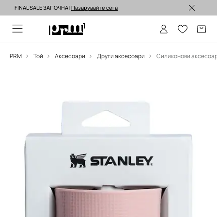
FINAL SALE ЗАПОЧНА!
Пазарувайте сега
Изпращане до 24 часа >
PRM
Той
Аксесоари
Други аксесоари