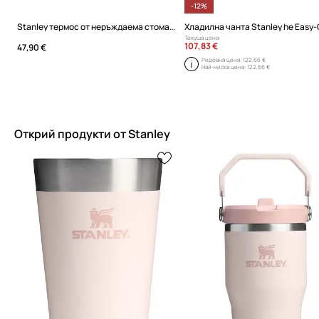
-12%
Stanley термос от неръждаема стомана Classic legendary 0,4l
Текуща цена:
107,83 €
47,90 €
Редовна цена:
122,66 €
Най-ниска цена:
122,66 €
Открий продукти от Stanley