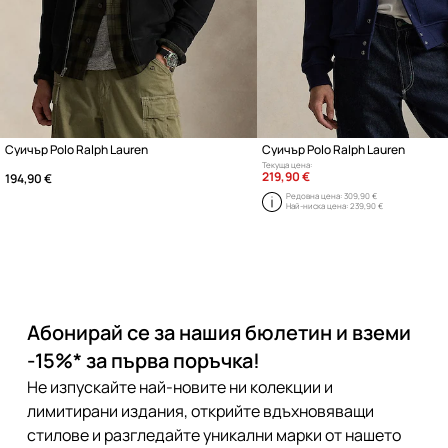
Суичър Polo Ralph Lauren
Суичър Polo Ralph Lauren
Текуща цена:
219,90 €
194,90 €
Редовна цена:
309,90 €
Най-ниска цена:
239,90 €
Абонирай се за нашия бюлетин и вземи
-15%* за първа поръчка!
Не изпускайте най-новите ни колекции и
лимитирани издания, открийте вдъхновяващи
стилове и разгледайте уникални марки от нашето