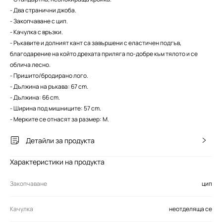
- Два странични джоба.
- Закопчаване с цип.
- Качулка с връзки.
- Ръкавите и долният кант са завършени с еластичен подгъв,
благодарение на който дрехата приляга по-добре към тялото и се
облича лесно.
- Пришито/бродирано лого.
- Дължина на ръкава: 67 cm.
- Дължина: 66 cm.
- Ширина под мишниците: 57 cm.
- Мерките се отнасят за размер: M.
Детайли за продукта
Характеристики на продукта
Закопчаване
цип
Качулка
неотделяща се