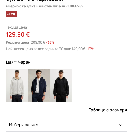
в черно с качулка изчистен дизайн 710888282
-13%
Текуща цена:
129,90 €
Редовна цена:
209,90 €
-38%
Най-ниска цена за последните 30 дни:
149,90 €
 -13%
Цвят:
черен
Таблица с размери
Избери размер