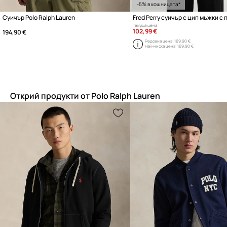
-5% в кошницата*
Суичър Polo Ralph Lauren
Fred Perry суичър с цип мъжки с 
Текуща цена:
102,99 €
194,90 €
Редовна цена:
169,90 €
Най-ниска цена:
169,90 €
Открий продукти от Polo Ralph Lauren