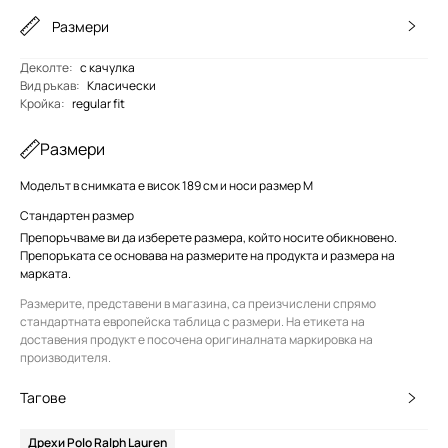
Размери
Деколте
:
с качулка
Вид ръкав
:
Класически
Кройка
:
regular fit
Размери
Моделът в снимката е висок 189 см и носи размер M
Стандартен размер
Препоръчваме ви да изберете размера, който носите обикновено.
Препоръката се основава на размерите на продукта и размера на
марката.
Размерите, представени в магазина, са преизчислени спрямо
стандартната европейска таблица с размери. На етикета на
доставения продукт е посочена оригиналната маркировка на
производителя.
Тагове
Дрехи Polo Ralph Lauren