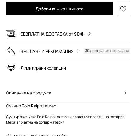
Добави към кошницата
БЕЗПЛАТНА ДОСТАВКА от
90 €
.
30 дни право на връщане
ВРЪЩАНЕ И РЕКЛАМАЦИЯ
Лимитирани колекции
Описание на продукта
Суичър Polo Ralph Lauren
Суичър с качулка Polo Ralph Lauren, направен от еластична материя.
Мека и приятна на допир материя.
- Стандартна, неблокираща кройка.