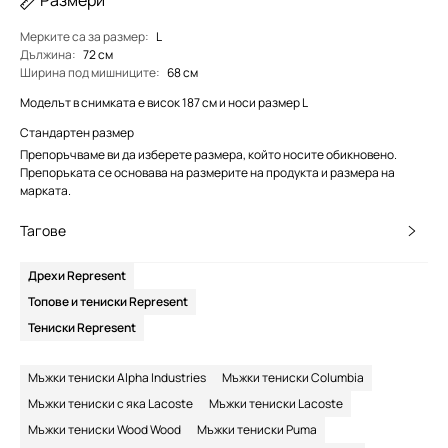
Размери
Мерките са за размер
:
L
Дължина
:
72 см
Ширина под мишниците
:
68 см
Моделът в снимката е висок 187 см и носи размер L
Стандартен размер
Препоръчваме ви да изберете размера, който носите обикновено.
Препоръката се основава на размерите на продукта и размера на
марката.
Тагове
Дрехи Represent
Топове и тениски Represent
Тениски Represent
Мъжки тениски Alpha Industries
Мъжки тениски Columbia
Мъжки тениски с яка Lacoste
Мъжки тениски Lacoste
Мъжки тениски Wood Wood
Мъжки тениски Puma