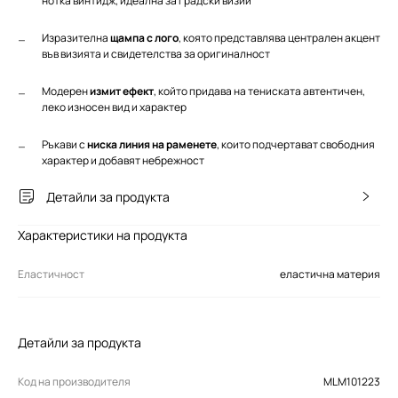
нотка винтидж, идеална за градски визии
Изразителна
щампа с лого
, която представлява централен акцент
във визията и свидетелства за оригиналност
Модерен
измит ефект
, който придава на тениската автентичен,
леко износен вид и характер
Ръкави с
ниска линия на раменете
, които подчертават свободния
характер и добавят небрежност
Детайли за продукта
Характеристики на продукта
Еластичност
еластична материя
Детайли за продукта
Код на производителя
MLM101223