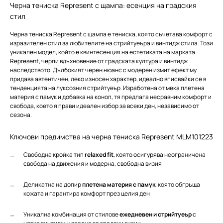
Черна тениска Represent с щампа: есенция на градския
стил
Черна тениска Represent с щампа е тениска, която съчетава комфорт с
изразителен стил за любителите на стрийтуеъра и винтидж стила. Този
уникален модел, който е квинтесенция на естетиката на марката
Represent, черпи вдъхновение от градската култура и винтидж
наследството. Дълбокият черен нюанс с модерен измит ефект му
придава автентичен, леко износен характер, идеално вписвайки се в
тенденцията на луксозния стрийтуеър. Изработена от мека плетена
материя с памук и добавка на коноп, тя предлага несравним комфорт и
свобода, което я прави идеален избор за всеки ден, независимо от
сезона.
Ключови предимства на черна тениска Represent MLM101223
Свободна кройка тип
relaxed fit
, която осигурява неограничена
свобода на движения и модерна, свободна визия
Деликатна на допир
плетена материя с памук
, която обгръща
кожата и гарантира комфорт през целия ден
Уникална комбинация от стилове
ежедневен и стрийтуеър
с