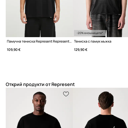
-20% в кошницата*
Памучна тениска Represent Represent Owners Club Script
Тениска с памук мъжка
109,90 €
129,90 €
Открий продукти от Represent