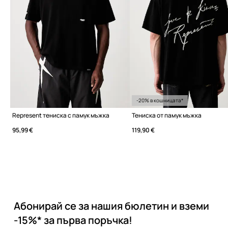
-20% в кошницата*
Represent тениска с памук мъжка
Тениска от памук мъжка
95,99 €
119,90 €
Абонирай се за нашия бюлетин и вземи
-15%* за първа поръчка!