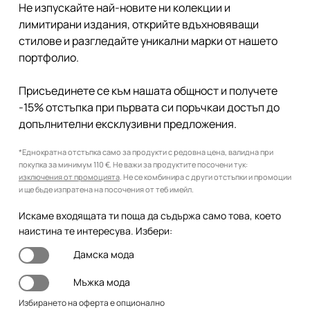
Не изпускайте най-новите ни колекции и
лимитирани издания, открийте вдъхновяващи
стилове и разгледайте уникални марки от нашето
портфолио.
Присъединете се към нашата общност и получете
-15% отстъпка при първата си поръчкаи достъп до
допълнителни ексклузивни предложения.
*Еднократна отстъпка само за продукти с редовна цена, валидна при
покупка за минимум 110 €. Не важи за продуктите посочени тук:
изключения от промоцията
. Не се комбинира с други отстъпки и промоции
и ще бъде изпратена на посочения от теб имейл.
Искаме входящата ти поща да съдържа само това, което
наистина те интересува. Избери:
Дамска мода
Мъжка мода
Избирането на оферта е опционално