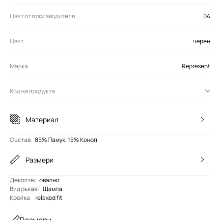
Цвят от производителя
04
Цвят
черен
Марка
Represent
Код на продукта
Материал
Състав
:
85% Памук, 15% Коноп
Размери
Деколте
:
овално
Вид ръкав
:
Щампа
Кройка
:
relaxed fit