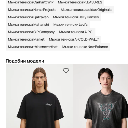
Мъжки тениски Carhartt WIP
Мъжки тениски PLEASURES
Мъжки тениски Norse Projects
Мъжки тениски adidas Originals
Мъжки тениски Fjallraven
Мъжки тениски Helly Hansen
Мъжки тениски Maharishi
Мъжки тениски Levi's
Мъжки тениски C.P. Company
Мъжки тениски A.P.C.
Мъжки тениски Market
Мъжки тениски A-COLD-WALL*
Мъжки тениски thisisneverthat
Мъжки тениски New Balance
Подобни модели