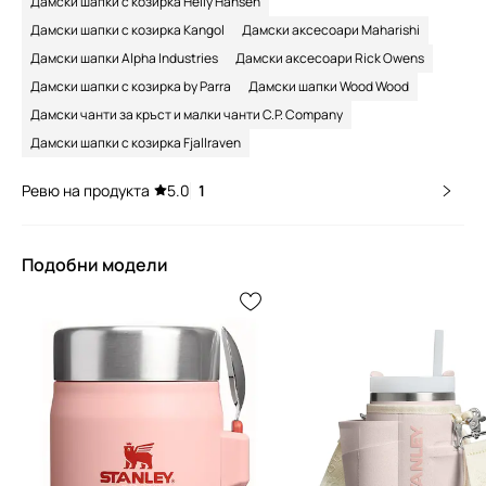
Дамски шапки с козирка Helly Hansen
Дамски шапки с козирка Kangol
Дамски аксесоари Maharishi
Дамски шапки Alpha Industries
Дамски аксесоари Rick Owens
Дамски шапки с козирка by Parra
Дамски шапки Wood Wood
Дамски чанти за кръст и малки чанти C.P. Company
Дамски шапки с козирка Fjallraven
Ревю на продукта
5.0
1
Подобни модели