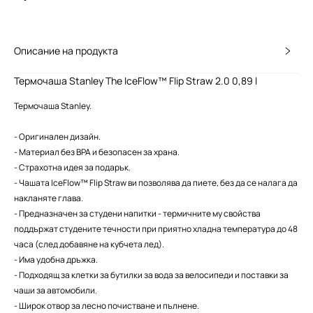
Описание на продукта
Термочаша Stanley The IceFlow™ Flip Straw 2.0 0,89 l
Термочаша Stanley.
- Оригинален дизайн.
- Материал без BPA и безопасен за храна.
- Страхотна идея за подарък.
- Чашата IceFlow™ Flip Straw ви позволява да пиете, без да се налага да
накланяте глава.
- Предназначен за студени напитки - термичните му свойства
поддържат студените течности при приятно хладна температура до 48
часа (след добавяне на кубчета лед).
- Има удобна дръжка.
- Подходящ за клетки за бутилки за вода за велосипеди и поставки за
чаши за автомобили.
- Широк отвор за лесно почистване и пълнене.