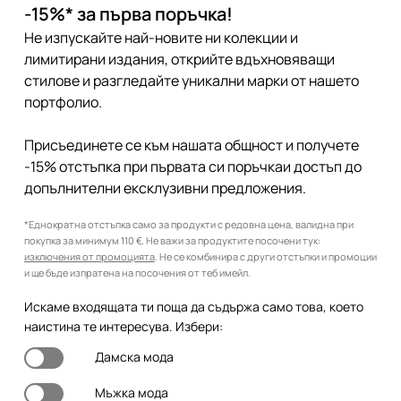
-15%* за първа поръчка!
Не изпускайте най-новите ни колекции и
лимитирани издания, открийте вдъхновяващи
стилове и разгледайте уникални марки от нашето
портфолио.
Присъединете се към нашата общност и получете
-15% отстъпка при първата си поръчкаи достъп до
допълнителни ексклузивни предложения.
*Еднократна отстъпка само за продукти с редовна цена, валидна при
покупка за минимум 110 €. Не важи за продуктите посочени тук:
изключения от промоцията
. Не се комбинира с други отстъпки и промоции
и ще бъде изпратена на посочения от теб имейл.
Искаме входящата ти поща да съдържа само това, което
наистина те интересува. Избери:
Дамска мода
Мъжка мода