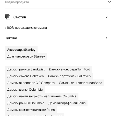
Код на продукта
Състав
: 100% неръждаема стомана
Тагове
Аксесоари Stanley
Други аксесоари Stanley
Дамски раници Sandqvist
Дамски аксесоари Tom Ford
Дамски сакове Fjallraven
Дамски портфейли Fjallraven
Дамски аксесоари C.P. Company
Дамски слънчеви очила Vans
Дамски шапки Columbia
Дамски чанти за кръст и малки чанти Columbia
Дамски раници Columbia
Дамски портфейли Rains
Дамски козметични чанти Rains