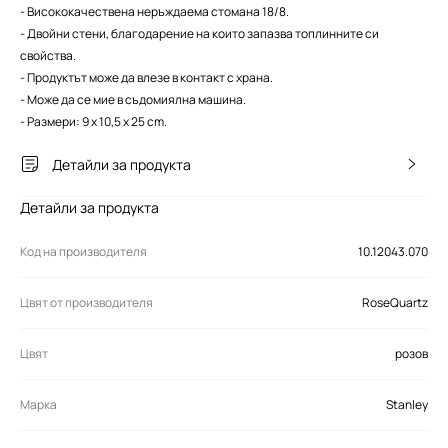
- Висококачествена неръждаема стомана 18/8.
- Двойни стени, благодарение на които запазва топлинните си
свойства.
- Продуктът може да влезе в контакт с храна.
- Може да се мие в съдомиялна машина.
- Размери: 9 x 10,5 x 25 cm.
Детайли за продукта
Детайли за продукта
Код на производителя
10.12043.070
Цвят от производителя
RoseQuartz
Цвят
розов
Марка
Stanley