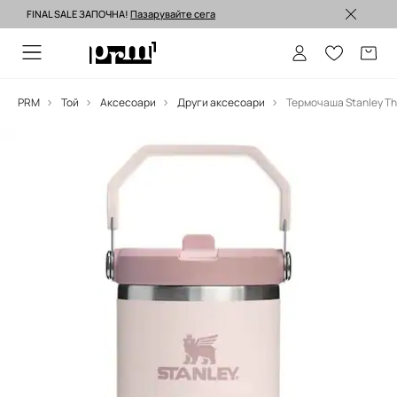
FINAL SALE ЗАПОЧНА!
Пазарувайте сега
Изпращане до 24 часа >
PRM
Той
Аксесоари
Други аксесоари