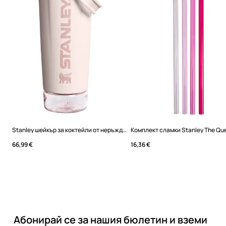
Stanley шейкър за коктейли от неръждаема стомана Vitalize™ Shaker 0,59l
66,99 €
16,36 €
Абонирай се за нашия бюлетин и вземи