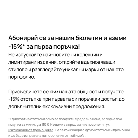
Абонирай се за нашия бюлетин и вземи
-15%* за първа поръчка!
Не изпускайте най-новите ни колекции и
лимитирани издания, открийте вдъхновяващи
стилове и разгледайте уникални марки от нашето
портфолио.
Присъединете се към нашата общност и получете
-15% отстъпка при първата си поръчкаи достъп до
допълнителни ексклузивни предложения.
*Еднократна отстъпка само за продукти с редовна цена, валидна при
покупка за минимум 110 €. Не важи за продуктите посочени тук:
изключения от промоцията
. Не се комбинира с други отстъпки и промоции
и ще бъде изпратена на посочения от теб имейл.