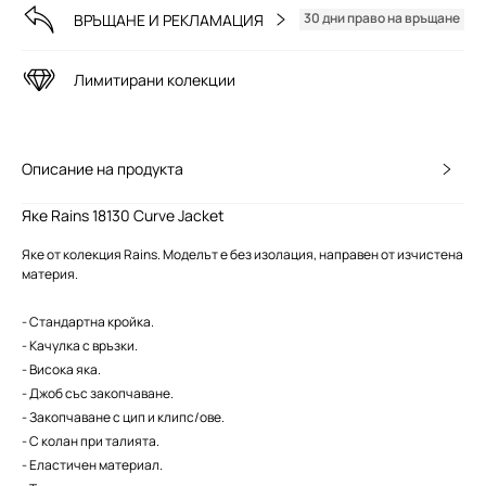
30 дни право на връщане
ВРЪЩАНЕ И РЕКЛАМАЦИЯ
Лимитирани колекции
Описание на продукта
Яке Rains 18130 Curve Jacket
Яке от колекция Rains. Моделът е без изолация, направен от изчистена
материя.
- Стандартна кройка.
- Качулка с връзки.
- Висока яка.
- Джоб със закопчаване.
- Закопчаване с цип и клипс/ове.
- С колан при талията.
- Еластичен материал.