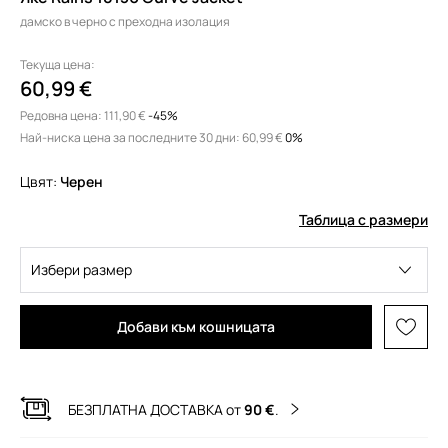
дамско в черно с преходна изолация
Текуща цена:
60,99 €
Редовна цена:
111,90 €
-45%
Най-ниска цена за последните 30 дни:
60,99 €
 0%
Цвят:
черен
Таблица с размери
Избери размер
Добави към кошницата
БЕЗПЛАТНА ДОСТАВКА от
90 €
.