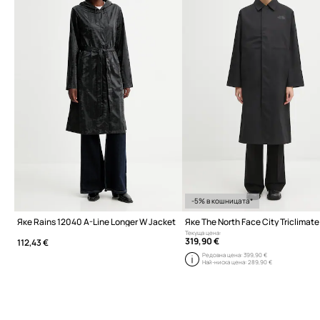
-5% в кошницата*
Яке Rains 12040 A-Line Longer W Jacket
Яке The North Face City Triclimate
Текуща цена:
319,90 €
112,43 €
Редовна цена:
399,90 €
Най-ниска цена:
289,90 €