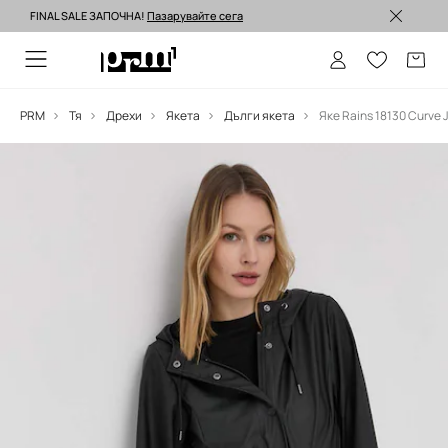
FINAL SALE ЗАПОЧНА!
Пазарувайте сега
Изпращане до 24 часа >
PRM
Тя
Дрехи
Якета
Дълги якета
Яке Rains 18130 Curve 