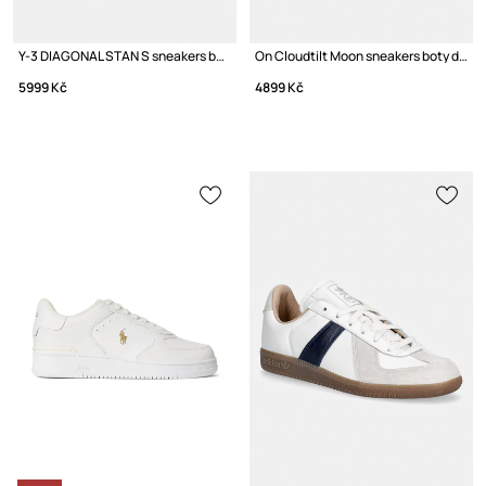
Y-3 DIAGONAL STAN S sneakers boty kožené
On Cloudtilt Moon sneakers boty dámské
5999 Kč
4899 Kč