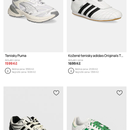
Tenisky Puma
Kožené tenisky adidas Originals TAEKWONDO
Aktuální cena:
Aktuální cena:
1599 Kč
1699 Kč
Běžná cena:
3399 Kč
Běžná cena:
2599 Kč
Nejnižší cena:
1699 Kč
Nejnižší cena:
1399 Kč