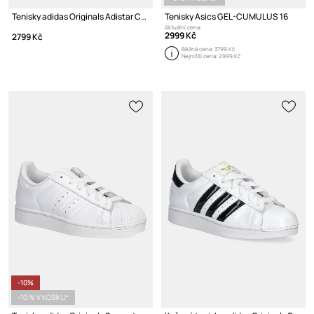
Tenisky adidas Originals Adistar Control 5
Tenisky Asics GEL-CUMULUS 16
Aktuální cena:
2999 Kč
2799 Kč
Běžná cena:
3799 Kč
Nejnižší cena:
2999 Kč
-10%
-10 % V KOŠÍKU*