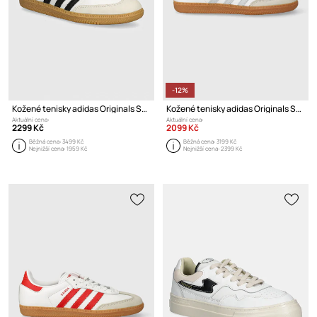
-12%
Kožené tenisky adidas Originals Samba LT
Kožené tenisky adidas Originals Samba OG
Aktuální cena:
Aktuální cena:
2299 Kč
2099 Kč
Běžná cena:
3499 Kč
Běžná cena:
3199 Kč
Nejnižší cena:
1959 Kč
Nejnižší cena:
2399 Kč