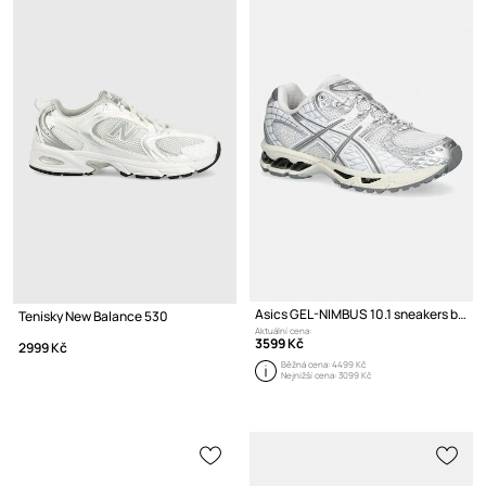
Asics GEL-NIMBUS 10.1 sneakers boty
Tenisky New Balance 530
Aktuální cena:
3599 Kč
2999 Kč
Běžná cena:
4499 Kč
Nejnižší cena:
3099 Kč