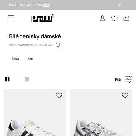
FINAL SALE AŽ -50 %!
Více
Doručení i do 24 h >
Bílé tenisky dámské
Počet vybraných produktů: 479
ona
on
Filtr