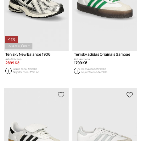
-14%
-5 % V KOŠÍKU*
Tenisky New Balance 1906
Tenisky adidas Originals Sambae
Aktuální cena:
Aktuální cena:
2899 Kč
1799 Kč
Běžná cena:
3999 Kč
Běžná cena:
2899 Kč
Nejnižší cena:
3399 Kč
Nejnižší cena:
1499 Kč