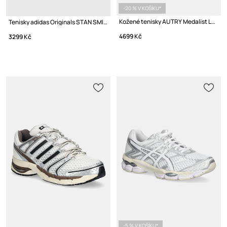
-20 % V KOŠÍKU*
Kožené tenisky AUTRY Medalist Low
Tenisky adidas Originals STAN SMITH 80s
4699 Kč
3299 Kč
-5 % V KOŠÍKU*