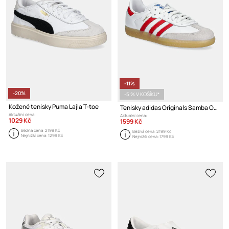
-11%
-20%
-5 % V KOŠÍKU*
Kožené tenisky Puma Lajla T-toe
Tenisky adidas Originals Samba OG
Aktuální cena:
Aktuální cena:
1029 Kč
1599 Kč
Běžná cena:
2199 Kč
Běžná cena:
2199 Kč
Nejnižší cena:
1299 Kč
Nejnižší cena:
1799 Kč