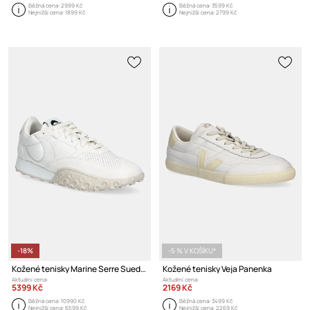
Běžná cena:
2999 Kč
Běžná cena:
3599 Kč
Nejnižší cena:
1899 Kč
Nejnižší cena:
2799 Kč
-18%
-5 % V KOŠÍKU*
Kožené tenisky Marine Serre Suede Leather MS Rise
Kožené tenisky Veja Panenka
Aktuální cena:
Aktuální cena:
5399 Kč
2169 Kč
Běžná cena:
10990 Kč
Běžná cena:
3499 Kč
Nejnižší cena:
6599 Kč
Nejnižší cena:
2269 Kč