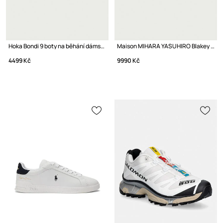
Hoka Bondi 9 boty na běhání dámské
Maison MIHARA YASUHIRO Blakey tenisky nízké
4499 Kč
9990 Kč