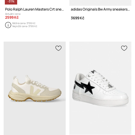
-31%
Polo Ralph Lauren Masters Crt sneakers boty kožené
adidas Originals Bw Army sneakers boty kožené
Aktuální cena:
2599 Kč
3699 Kč
Běžná cena:
3799 Kč
Nejnižší cena:
3799 Kč