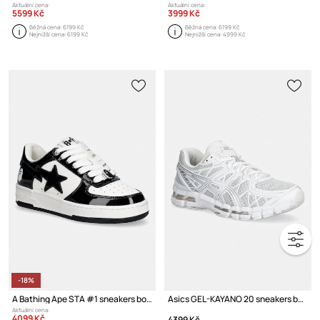
Aktuální cena:
Aktuální cena:
5599 Kč
3999 Kč
Běžná cena:
6199 Kč
Běžná cena:
6199 Kč
Nejnižší cena:
6199 Kč
Nejnižší cena:
4999 Kč
-18%
A Bathing Ape STA #1 sneakers boty dámské kožené
Asics GEL-KAYANO 20 sneakers boty
Aktuální cena:
4099 Kč
4399 Kč