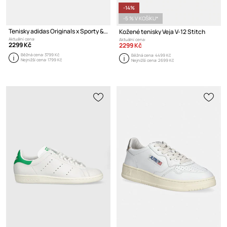
-14%
-5 % V KOŠÍKU*
Tenisky adidas Originals x Sporty & Rich Blanc
Kožené tenisky Veja V-12 Stitch
Aktuální cena:
Aktuální cena:
2299 Kč
2299 Kč
Běžná cena:
3799 Kč
Běžná cena:
4499 Kč
Nejnižší cena:
1799 Kč
Nejnižší cena:
2699 Kč