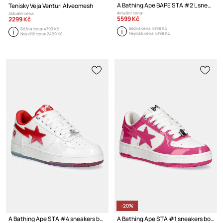
A Bathing Ape BAPE STA #2 L sneakers boty dámské kožené
Tenisky Veja Venturi Alveomesh
Aktuální cena:
Aktuální cena:
5599 Kč
2299 Kč
Běžná cena:
6199 Kč
Běžná cena:
4799 Kč
Nejnižší cena:
6199 Kč
Nejnižší cena:
2499 Kč
-20%
A Bathing Ape STA #4 sneakers boty dámské kožené
A Bathing Ape STA #1 sneakers boty dámské kožené