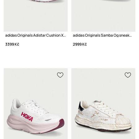
adidas Originals Adistar Cushion XLG 2.0 sneakers boty dámské
adidas Originals Samba Og sneakers boty dámské kožené
3399 Kč
2999 Kč