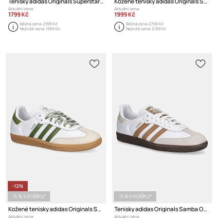
Tenisky adidas Originals Superstar II
Kožené tenisky adidas Originals Superstar II W
Aktuální cena:
Aktuální cena:
1799 Kč
1999 Kč
Běžná cena:
2399 Kč
Běžná cena:
2799 Kč
Nejnižší cena:
1999 Kč
Nejnižší cena:
2199 Kč
-12%
-5 % V KOŠÍKU*
-5 % V KOŠÍKU*
Kožené tenisky adidas Originals Samba Og W
Tenisky adidas Originals Samba OG
Aktuální cena:
Aktuální cena: