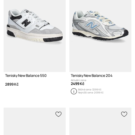
Tenisky New Balance 550
Tenisky New Balance 204
Aktuální cena:
2499 Kč
2899 Kč
Běžná cena:
3299 Kč
Nejnižší cena:
2099 Kč