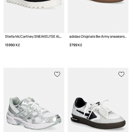
Stella McCartney SNEAKELYSE ALTER sneakers boty na platformě dámské
adidas Originals Bw Army sneakers boty kožené
15990 Kč
3799 Kč