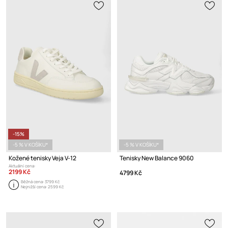
-15%
-5 % V KOŠÍKU*
-5 % V KOŠÍKU*
Kožené tenisky Veja V-12
Tenisky New Balance 9060
Aktuální cena:
2199 Kč
4799 Kč
Běžná cena:
3799 Kč
Nejnižší cena:
2599 Kč