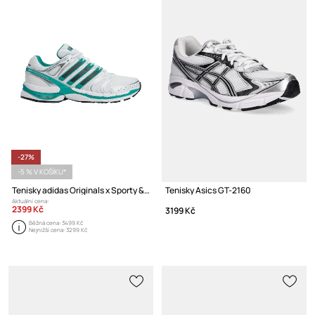
-27%
-5 % V KOŠÍKU*
Tenisky adidas Originals x Sporty & Rich Adistar Control 5
Tenisky Asics GT-2160
Aktuální cena:
2399 Kč
3199 Kč
Běžná cena:
3499 Kč
Nejnižší cena:
3299 Kč