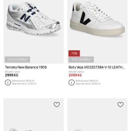
-11%
-5 % V KOŠÍKU*
-5 % V KOŠÍKU*
Tenisky New Balance 1906
Boty Veja VI0220738A V-10 LEATHER
Aktuální cena:
Aktuální cena:
2999 Kč
2399 Kč
Běžná cena:
3929 Kč
Běžná cena:
3899 Kč
Nejnižší cena:
2799 Kč
Nejnižší cena:
2699 Kč