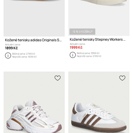
-5 % V KOŠÍKU*
Kožené tenisky Stepney Workers Club Pearl S-Strike Leather
Kožené tenisky adidas Originals Samba OG
Aktuální cena:
Aktuální cena:
1999 Kč
1899 Kč
Běžná cena:
3399 Kč
Běžná cena:
2799 Kč
Nejnižší cena:
2199 Kč
Nejnižší cena:
1699 Kč