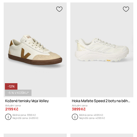
-12%
-5 % V KOŠÍKU*
Kožené tenisky Veja Volley
Hoka Mafate Speed 2 boty na běhání
Aktuální cena:
Aktuální cena:
2199 Kč
3899 Kč
Běžná cena:
3399 Kč
Běžná cena:
4699 Kč
Nejnižší cena:
2499 Kč
Nejnižší cena:
4099 Kč