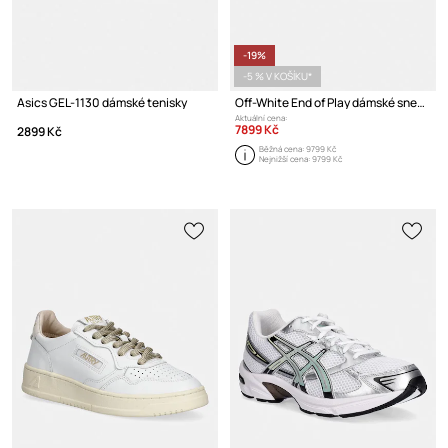
-19%
-5 % V KOŠÍKU*
Asics GEL-1130 dámské tenisky
Off-White End of Play dámské sneakers boty
Aktuální cena:
7899 Kč
2899 Kč
Běžná cena:
9799 Kč
Nejnižší cena:
9799 Kč