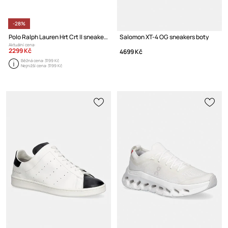
-28%
Polo Ralph Lauren Hrt Crt II sneakers boty sportovní kožené
Salomon XT-4 OG sneakers boty
Aktuální cena:
2299 Kč
4699 Kč
Běžná cena:
3199 Kč
Nejnižší cena:
3199 Kč