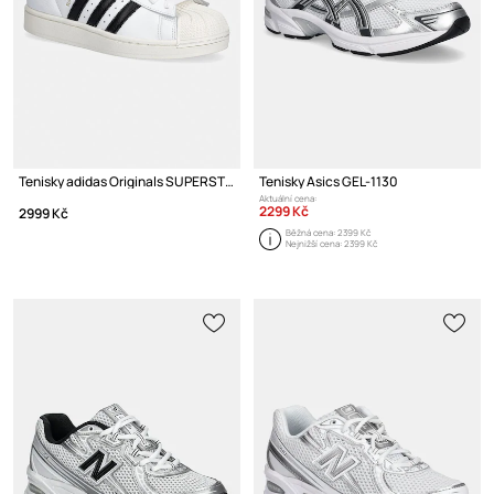
Tenisky adidas Originals SUPERSTAR II
Tenisky Asics GEL-1130
Aktuální cena:
2299 Kč
2999 Kč
Běžná cena:
2399 Kč
Nejnižší cena:
2399 Kč