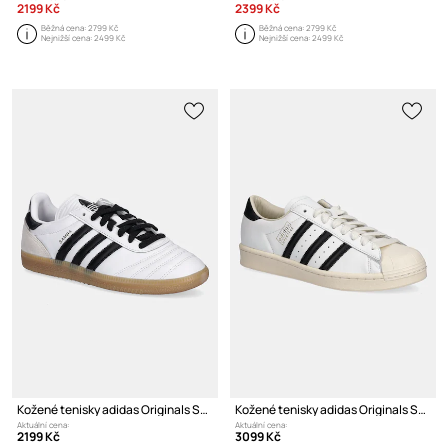
2199 Kč
2399 Kč
Běžná cena:
2799 Kč
Běžná cena:
2799 Kč
Nejnižší cena:
2499 Kč
Nejnižší cena:
2499 Kč
Kožené tenisky adidas Originals Samba JP
Kožené tenisky adidas Originals Superstar Vintage
Aktuální cena:
Aktuální cena:
2199 Kč
3099 Kč