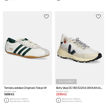
-5 % V KOŠÍKU*
Tenisky adidas Originals Tokyo W
Boty Veja DC1803220A DEKKAN ALVEOMESH
Aktuální cena:
Aktuální cena:
1699 Kč
2399 Kč
Běžná cena:
2399 Kč
Běžná cena:
4399 Kč
Nejnižší cena:
1399 Kč
Nejnižší cena:
2599 Kč