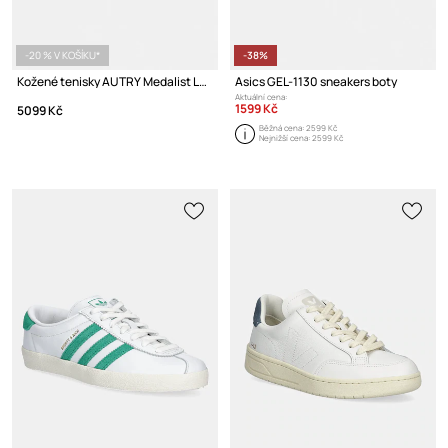
-20 % V KOŠÍKU*
-38%
Kožené tenisky AUTRY Medalist Low
Asics GEL-1130 sneakers boty
Aktuální cena:
1599 Kč
5099 Kč
Běžná cena:
2599 Kč
Nejnižší cena:
2599 Kč