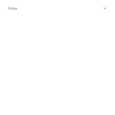
Platba
PŘIPOJTE SE K NÁM