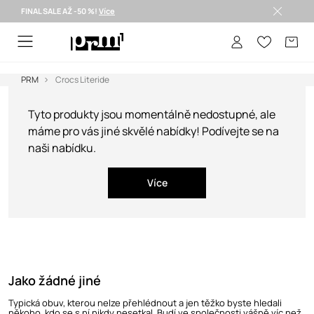
FINAL SALE AŽ -50 %!
Více
Doručení i do 24 h >
PRM
Crocs Literide
Tyto produkty jsou momentálně nedostupné, ale
máme pro vás jiné skvělé nabídky! Podívejte se na
naši nabídku.
Více
Jako žádné jiné
Typická obuv, kterou nelze přehlédnout a jen těžko byste hledali
někoho, kdo se s ní nikdy nesetkal. Budí ve společnosti vášně víc než