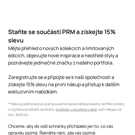
Staňte se součástí PRM a získejte 15%
slevu
Mějte přehled o nových kolekcích a limitovaných
edicích, objevujte nové inspirace a neotřelé styly a
poznávejte jedinečné značky z našeho portfolia.
Zaregistrujte se a připojte se k naší společnosti a
získejte 15% slevu na první nákup a přístup k dalším
exkluzivním nabídkám.
**Sleva je jednorázová, platí pouze na nezlevněné produkty na PRM.com/cz,
s výjimkou produktů ze strany:
produkty vyloučené z akce
, a při nákupu za
min. 3000 Kč.
Chceme, aby do vaší schránky přicházelo jen to, co vás
opravdu zajímá. Řekněte nám, zda vás zajímá: