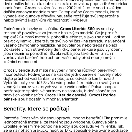
dvě desítky let a za tu dobu si získala obrovskou popularitu! Americká
společnost
Crocs
, založená v roce 2002 totiž roste snad s každým
dalším vydaným modelem bot. Od typického Crocs modelu, který
vypadá jako gumové dřeváky, neustále rozšiřuje svůj repertoár a
nabízí svým zákazníkům víc možností k výběru!
Začněme ale hezky od začátku.
Crocs Literide 360
by se daly
rozhodně považovat za jeden z klasických modelů. Co je pro ně
typické? Gumový materiál, pohodlí a lehkost, s jakou se nosí. Hodí se
prakticky kamkoli, kde trávíte svůj volný čas - na zahradu, na venčení
vašeho čtyřnohého mazlíčka, na dovolenou nebo třeba na pláž!
Dokážete v nich strávit celý den, díky pěně, ze které jsou vyrobeny
jsou nesmírně pohodlné! Skvělá volba jsou také do vnitřních i
venkovních bazénů, kde ochrání vaše nohy před nepříjemnými
kožními nemocemi.
Crocs Literide 360
máte na výběr v mnoha různých barevných
možnostech. Podívejte se na klasické jednobarevné modely, nebo
dejte průchod vaší fantazii a nebojte se odvážně kombinovat!
Vybíráte boty k vodě? Skvěle vám poslouží kombinace světlých a
veselých barev, ve kterých vynikne vaše opálení. Pokud naopak
potřebujete spolehlivé partnery na zahradu, klidně sáhněte po
tmavších kombinacích.
Crocs Literide dámské
i
Crocs Literide
pánské
jsou k dostání v mnoha variantách!
Benefity, které se počítají
Pantofle Crocs vám přinesou opravdu mnoho benefitů! Tím prvním je
jednoznačně materiál, ze kterého jsou vyrobené. Gumová pěna
Croslite je nesmírně pohodlná a boty jsou opravdu velmi lehké. Tak,
že je na nohách prakticky necítíte. Díky speciálně tvarované podrážce