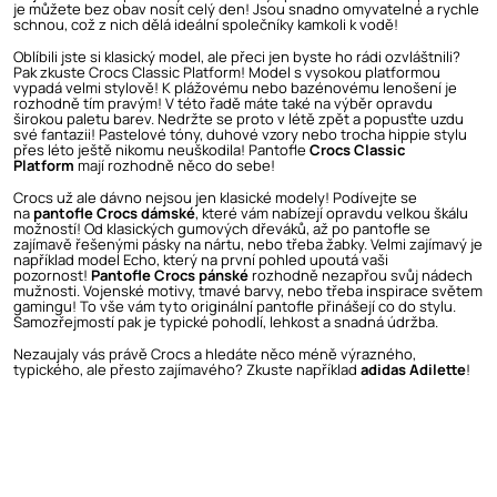
je můžete bez obav nosit celý den! Jsou snadno omyvatelné a rychle
schnou, což z nich dělá ideální společníky kamkoli k vodě!
Oblíbili jste si klasický model, ale přeci jen byste ho rádi ozvláštnili?
Pak zkuste Crocs Classic Platform! Model s vysokou platformou
vypadá velmi stylově! K plážovému nebo bazénovému lenošení je
rozhodně tím pravým! V této řadě máte také na výběr opravdu
širokou paletu barev. Nedržte se proto v létě zpět a popusťte uzdu
své fantazii! Pastelové tóny, duhové vzory nebo trocha hippie stylu
přes léto ještě nikomu neuškodila! Pantofle
Crocs Classic
Platform
mají rozhodně něco do sebe!
Crocs už ale dávno nejsou jen klasické modely! Podívejte se
na
pantofle Crocs dámské
, které vám nabízejí opravdu velkou škálu
možností! Od klasických gumových dřeváků, až po pantofle se
zajímavě řešenými pásky na nártu, nebo třeba žabky. Velmi zajímavý je
například model Echo, který na první pohled upoutá vaši
pozornost!
Pantofle Crocs pánské
rozhodně nezapřou svůj nádech
mužnosti. Vojenské motivy, tmavé barvy, nebo třeba inspirace světem
gamingu! To vše vám tyto originální pantofle přinášejí co do stylu.
Samozřejmostí pak je typické pohodlí, lehkost a snadná údržba.
Nezaujaly vás právě Crocs a hledáte něco méně výrazného,
typického, ale přesto zajímavého? Zkuste například
adidas Adilette
!