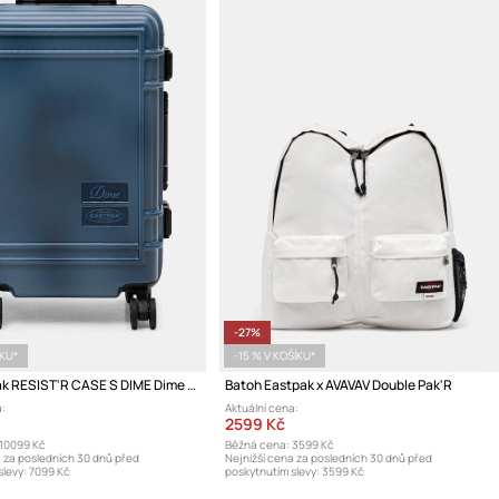
-27%
ÍKU*
-15 % V KOŠÍKU*
Kufr Eastpak RESIST'R CASE S DIME Dime Navy
Batoh Eastpak x AVAVAV Double Pak'R
:
Aktuální cena:
2599 Kč
10099 Kč
Běžná cena:
3599 Kč
a za posledních 30 dnů před
Nejnižší cena za posledních 30 dnů před
levy:
7099 Kč
poskytnutím slevy:
3599 Kč