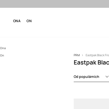
ONA
ON
Ona
PRM
Eastpak Black Fri
On
Doplňky
Eastpak Blac
Doplňky
Batohy
Ledvinky
Batohy
Od populárních
Tašky
Ledvinky
Tašky