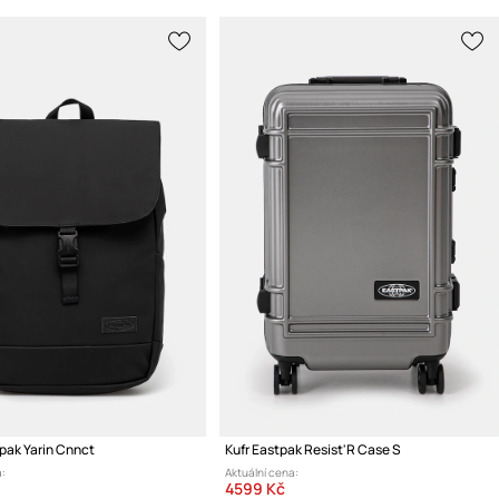
pak Yarin Cnnct
Kufr Eastpak Resist'R Case S
:
Aktuální cena:
4599 Kč