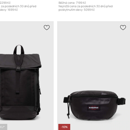
2299 Kč
Běžná cena:
7199 Kč
a za posledních 30 dnů před
Nejnižší cena za posledních 30 dnů před
levy:
1699 Kč
poskytnutím slevy:
5099 Kč
ÍKU*
-10%