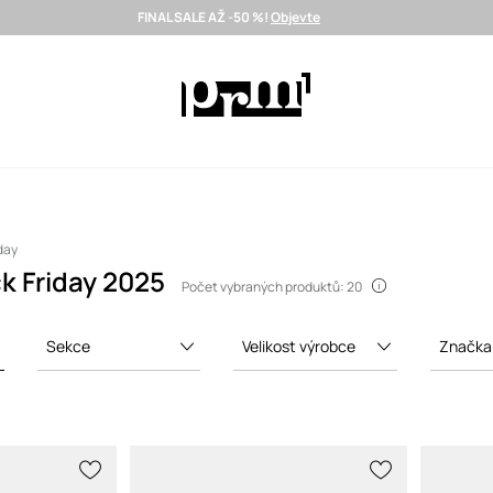
FINAL SALE AŽ -50 %!
Objevte
Doručení i do 24 h >
Vybrané prémiové značky >
SUMMER SALE
day
k Friday 2025
Počet vybraných produktů: 20
Sekce
Velikost výrobce
Značka