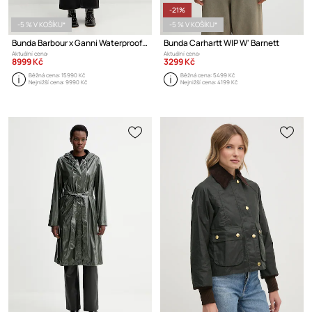
-21%
-5 % V KOŠÍKU*
-5 % V KOŠÍKU*
Bunda Barbour x Ganni Waterproof Parka
Bunda Carhartt WIP W' Barnett
Aktuální cena:
Aktuální cena:
8999 Kč
3299 Kč
Běžná cena:
15990 Kč
Běžná cena:
5499 Kč
Nejnižší cena:
9990 Kč
Nejnižší cena:
4199 Kč