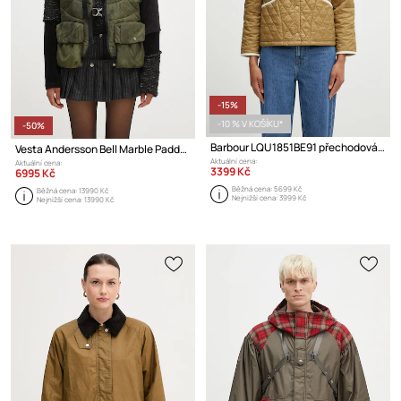
-15%
-10 % V KOŠÍKU*
-50%
Barbour LQU1851BE91 přechodová bunda dámská
Vesta Andersson Bell Marble Padded Vest
Aktuální cena:
Aktuální cena:
3399 Kč
6995 Kč
Běžná cena:
5699 Kč
Běžná cena:
13990 Kč
Nejnižší cena:
3999 Kč
Nejnižší cena:
13990 Kč