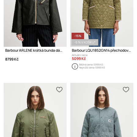
-15%
-5 % V KOŠÍKU*
Barbour ARLENE krátká bunda dámská bavlněná
Barbour LQU1852GN14 přechodová bunda dámská
Aktuální cena:
5099 Kč
8799 Kč
Běžná cena:
5999 Kč
Nejnižší cena:
5999 Kč