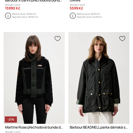
Barbour x Ganni přechodová bunda bavlněná
GANNI
Aktuální cena:
Aktuální cena:
15990 Kč
5599 Kč
Běžná cena:
18990 Kč
Běžná cena:
8699 Kč
Nejnižší cena:
18990 Kč
Nejnižší cena:
6499 Kč
-21%
Martine Rose přechodová bunda dámská
Barbour BEADNELL parka dámská s bavlnou
Aktuální cena: