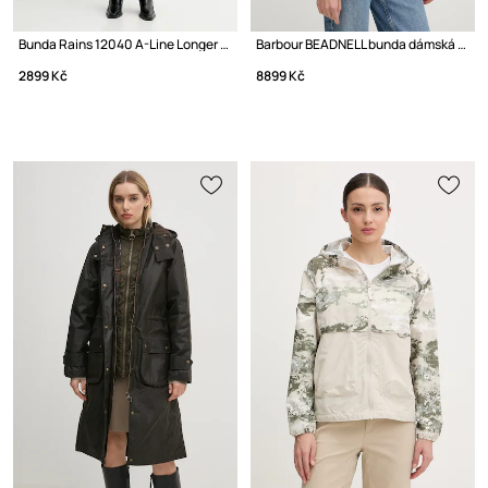
Bunda Rains 12040 A-Line Longer W Jacket
Barbour BEADNELL bunda dámská bavlněná
2899 Kč
8899 Kč