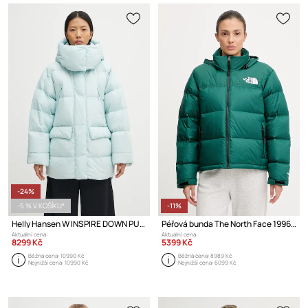
-24%
-5 % V KOŠÍKU*
-11%
Helly Hansen W INSPIRE DOWN PUFFER péřová bunda dámská
Péřová bunda The North Face 1996 Retro Nuptse
Aktuální cena:
Aktuální cena:
8299 Kč
5399 Kč
Běžná cena:
10990 Kč
Běžná cena:
8989 Kč
Nejnižší cena:
10990 Kč
Nejnižší cena:
6099 Kč