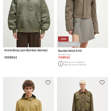
-50%
-5 % V KOŠÍKU*
Anine Bing Leon Bomber dámský
Bunda Heliot Emil
Aktuální cena:
11495 Kč
10099 Kč
Běžná cena:
22990 Kč
Nejnižší cena:
22990 Kč