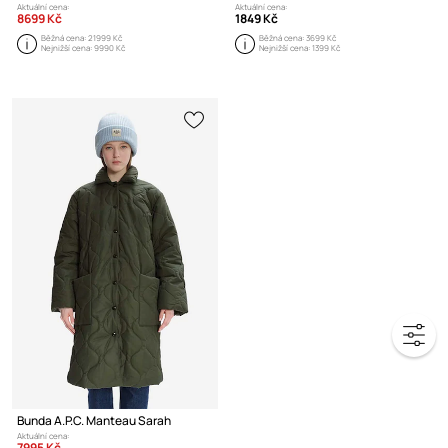
Aktuální cena:
Aktuální cena:
8699 Kč
1849 Kč
Běžná cena:
21999 Kč
Běžná cena:
3699 Kč
Nejnižší cena:
9990 Kč
Nejnižší cena:
1399 Kč
Bunda A.P.C. Manteau Sarah
Aktuální cena:
7995 Kč