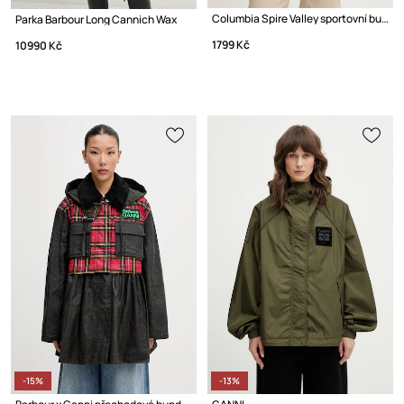
Columbia Spire Valley sportovní bunda dámská
Parka Barbour Long Cannich Wax
1799 Kč
10990 Kč
-15%
-13%