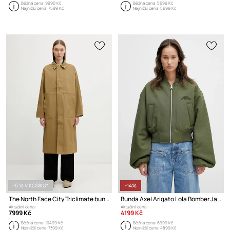
Běžná cena:
9990 Kč
Běžná cena:
5699 Kč
Nejnižší cena:
7599 Kč
Nejnižší cena:
5699 Kč
-5 % V KOŠÍKU*
-14%
The North Face City Triclimate bunda dámská
Bunda Axel Arigato Lola Bomber Jacket
Aktuální cena:
Aktuální cena:
7999 Kč
4199 Kč
Běžná cena:
10499 Kč
Běžná cena:
6999 Kč
Nejnižší cena:
7399 Kč
Nejnižší cena:
4899 Kč