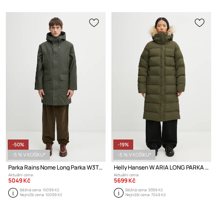
-50%
-19%
-5 % V KOŠÍKU*
-5 % V KOŠÍKU*
Parka Rains Nome Long Parka W3T3
Helly Hansen W ARIA LONG PARKA bunda dámská
Aktuální cena:
Aktuální cena:
5049 Kč
5699 Kč
Běžná cena:
10099 Kč
Běžná cena:
9399 Kč
Nejnižší cena:
10099 Kč
Nejnižší cena:
7049 Kč