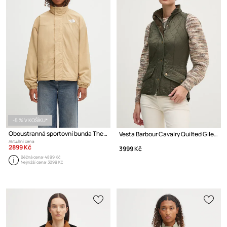
-5 % V KOŠÍKU*
Oboustranná sportovní bunda The North Face Yumiori
Vesta Barbour Cavalry Quilted Gilet
Aktuální cena:
2899 Kč
3999 Kč
Běžná cena:
4899 Kč
Nejnižší cena:
3099 Kč