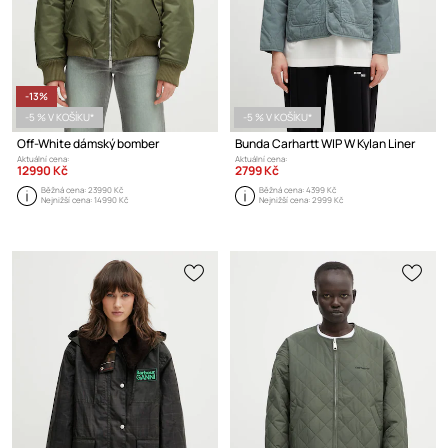
-13%
-5 % V KOŠÍKU*
-5 % V KOŠÍKU*
Off-White dámský bomber
Bunda Carhartt WIP W Kylan Liner
Aktuální cena:
Aktuální cena:
12990 Kč
2799 Kč
Běžná cena:
23990 Kč
Běžná cena:
4399 Kč
Nejnižší cena:
14990 Kč
Nejnižší cena:
2999 Kč