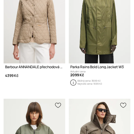
Barbour ANNANDALE přechodová bunda dámská
Parka Rains Bold Long Jacket W3
Aktuální cena:
2099 Kč
4399 Kč
Běžná cena:
3699 Kč
Nejnižší cena:
1699 Kč