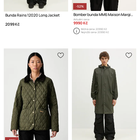
-52%
Bomber bunda MM6 Maison Margiela
Bunda Rains 12020 Long Jacket
Aktuální cena:
9990 Kč
2099 Kč
Běžná cena:
20990 Kč
Nejnižší cena:
20990 Kč