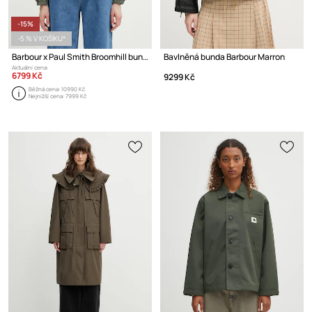
-15%
-5 % V KOŠÍKU*
Barbour x Paul Smith Broomhill bunda dámská
Bavlněná bunda Barbour Marron
Aktuální cena:
6799 Kč
9299 Kč
Běžná cena:
10990 Kč
Nejnižší cena:
7999 Kč