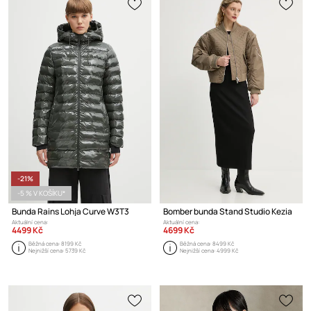
-21%
-5 % V KOŠÍKU*
Bunda Rains Lohja Curve W3T3
Bomber bunda Stand Studio Kezia
Aktuální cena:
Aktuální cena:
4499 Kč
4699 Kč
Běžná cena:
8199 Kč
Běžná cena:
8499 Kč
Nejnižší cena:
5739 Kč
Nejnižší cena:
4999 Kč