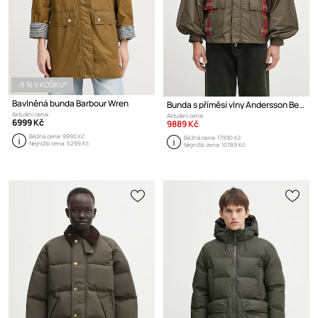
-5 % V KOŠÍKU*
Bavlněná bunda Barbour Wren
Bunda s příměsí vlny Andersson Bell Puff Sleeve Harness Jumper
Aktuální cena:
Aktuální cena:
6999 Kč
9889 Kč
Běžná cena:
9990 Kč
Běžná cena:
17990 Kč
Nejnižší cena:
5299 Kč
Nejnižší cena:
10789 Kč