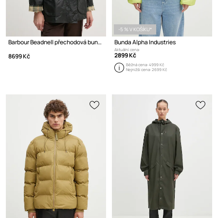
-5 % V KOŠÍKU*
Barbour Beadnell přechodová bunda dámská bavlněná
Bunda Alpha Industries
Aktuální cena:
2899 Kč
8699 Kč
Běžná cena:
4999 Kč
Nejnižší cena:
2699 Kč