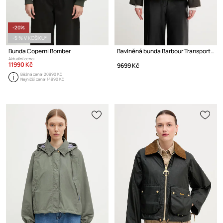
-20%
-5 % V KOŠÍKU*
Bunda Coperni Bomber
Bavlněná bunda Barbour Transport Wax Jacket
Aktuální cena:
11990 Kč
9699 Kč
Běžná cena:
20990 Kč
Nejnižší cena:
14990 Kč