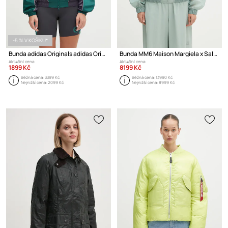
-5 % V KOŠÍKU*
Bunda adidas Originals adidas Originals x Sporty & Rich
Bunda MM6 Maison Margiela x Salomon
Aktuální cena:
Aktuální cena:
1899 Kč
8199 Kč
Běžná cena:
3399 Kč
Běžná cena:
13990 Kč
Nejnižší cena:
2099 Kč
Nejnižší cena:
8999 Kč