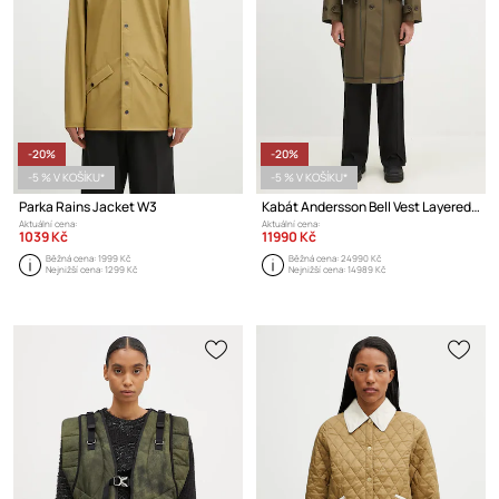
-20%
-20%
-5 % V KOŠÍKU*
-5 % V KOŠÍKU*
Parka Rains Jacket W3
Kabát Andersson Bell Vest Layered Inside-Out Coat
Aktuální cena:
Aktuální cena:
1039 Kč
11990 Kč
Běžná cena:
1999 Kč
Běžná cena:
24990 Kč
Nejnižší cena:
1299 Kč
Nejnižší cena:
14989 Kč