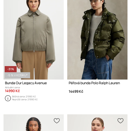
-31%
-5 % V KOŠÍKU*
Bunda Our Legacy Avenue
Péřová bunda Polo Ralph Lauren
Aktuální cena:
14990 Kč
14499 Kč
Běžná cena:
21990 Kč
Nejnižší cena:
21990 Kč