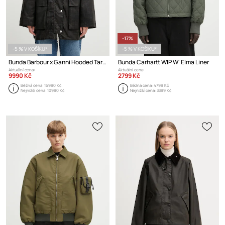
-17%
-5 % V KOŠÍKU*
-5 % V KOŠÍKU*
Bunda Barbour x Ganni Hooded Tartan Duffle Wax
Bunda Carhartt WIP W' Elma Liner
Aktuální cena:
Aktuální cena:
9990 Kč
2799 Kč
Běžná cena:
15990 Kč
Běžná cena:
4799 Kč
Nejnižší cena:
10990 Kč
Nejnižší cena:
3399 Kč