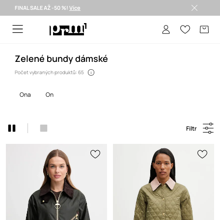
FINAL SALE AŽ -50 %!
Více
Doručení i do 24 h >
Zelené bundy dámské
Počet vybraných produktů: 65
ona
on
Filtr