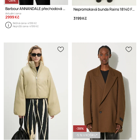
-28%
Barbour ANNANDALE přechodová bunda dámská
Nepromokavá bunda Rains 18140 Fishtail Parka
Aktuální cena:
2999 Kč
3199 Kč
Běžná cena:
4199 Kč
Nejnižší cena:
4199 Kč
-38%
-5 % V KOŠÍKU*