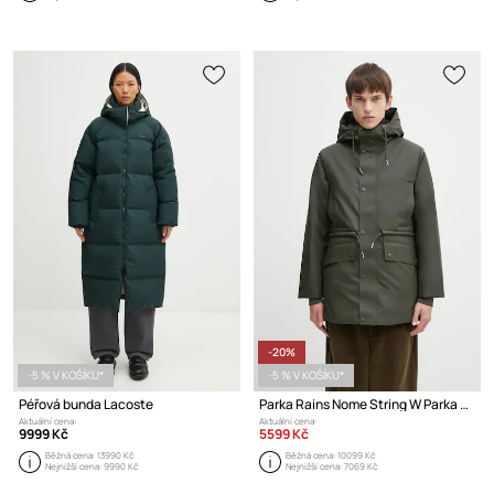
-20%
-5 % V KOŠÍKU*
-5 % V KOŠÍKU*
Péřová bunda Lacoste
Parka Rains Nome String W Parka W3T3
Aktuální cena:
Aktuální cena:
9999 Kč
5599 Kč
Běžná cena:
13990 Kč
Běžná cena:
10099 Kč
Nejnižší cena:
9990 Kč
Nejnižší cena:
7069 Kč