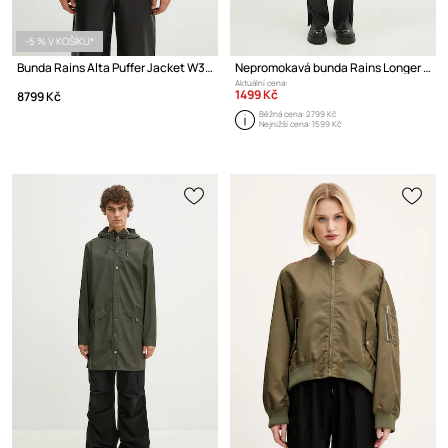
-5 % V KOŠÍKU*
Bunda Rains Alta Puffer Jacket W3T3
Nepromokavá bunda Rains Longer Jacket
Aktuální cena:
1499 Kč
8799 Kč
Běžná cena:
2799 Kč
Nejnižší cena:
1599 Kč