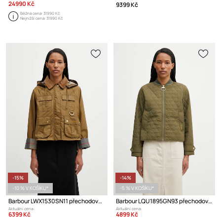
24990 Kč
9399 Kč
Běžná cena:
31990 Kč
Nejnižší cena:
31990 Kč
-15%
-14%
-10 % V KOŠÍKU*
-5 % V KOŠÍKU*
Barbour LWX1530SN11 přechodová bunda dámská bavlněná
Barbour LQU1895GN93 přechodová bunda dámská
Aktuální cena:
Aktuální cena:
6399 Kč
4899 Kč