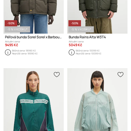
-50%
-50%
-5 % V KOŠÍKU*
-5 % V KOŠÍKU*
Péřová bunda Sorel Sorel x Barbour OS Transport Wax Puffer
Bunda Rains Alta W3T4
Aktuální cena:
Aktuální cena:
9495 Kč
5049 Kč
Běžná cena:
18990 Kč
Běžná cena:
10099 Kč
Nejnižší cena:
18990 Kč
Nejnižší cena:
10099 Kč