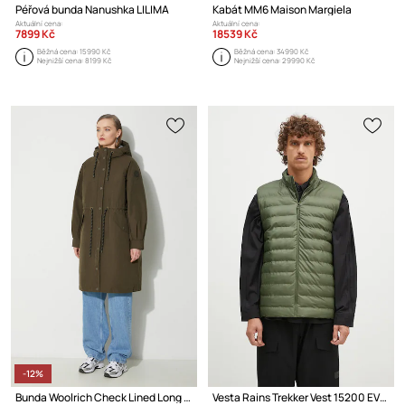
Péřová bunda Nanushka LILIMA
Kabát MM6 Maison Margiela
Aktuální cena:
Aktuální cena:
7899 Kč
18539 Kč
Běžná cena:
15990 Kč
Běžná cena:
34990 Kč
Nejnižší cena:
8199 Kč
Nejnižší cena:
29990 Kč
-12%
Bunda Woolrich Check Lined Long Parka
Vesta Rains Trekker Vest 15200 EVERGREEN