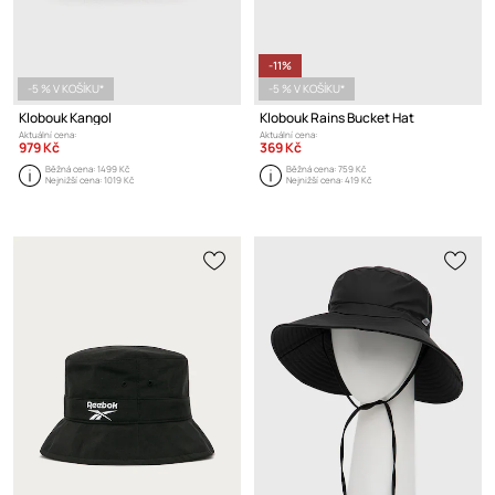
-11%
-5 % V KOŠÍKU*
-5 % V KOŠÍKU*
Klobouk Kangol
Klobouk Rains Bucket Hat
Aktuální cena:
Aktuální cena:
979 Kč
369 Kč
Běžná cena:
1499 Kč
Běžná cena:
759 Kč
Nejnižší cena:
1019 Kč
Nejnižší cena:
419 Kč