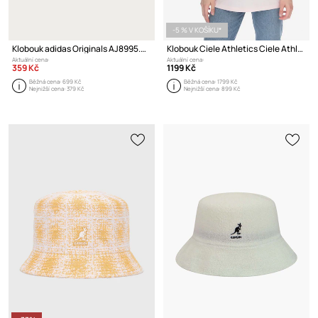
-5 % V KOŠÍKU*
Klobouk adidas Originals AJ8995.M Adicolor Trefoil Bucket
Klobouk Ciele Athletics Ciele Athletics BKTHat
Aktuální cena:
Aktuální cena:
359 Kč
1199 Kč
Běžná cena:
699 Kč
Běžná cena:
1799 Kč
Nejnižší cena:
379 Kč
Nejnižší cena:
899 Kč