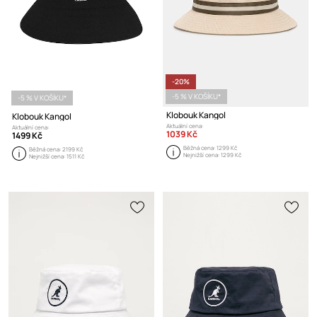
-20%
-5 % V KOŠÍKU*
-5 % V KOŠÍKU*
Klobouk Kangol
Klobouk Kangol
Aktuální cena:
Aktuální cena:
1039 Kč
1499 Kč
Běžná cena:
1299 Kč
Běžná cena:
2199 Kč
Nejnižší cena:
1299 Kč
Nejnižší cena:
1511 Kč