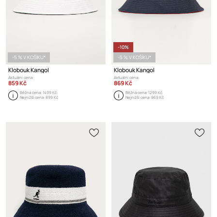
-10%
-5 % V KOŠÍKU*
-5 % V KOŠÍKU*
Klobouk Kangol
Klobouk Kangol
Aktuální cena:
Aktuální cena:
859 Kč
869 Kč
Běžná cena:
1499 Kč
Běžná cena:
1299 Kč
Nejnižší cena:
899 Kč
Nejnižší cena:
969 Kč