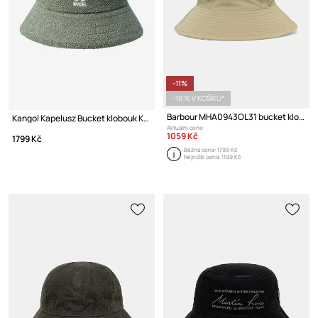
-11%
-10 % V KOŠÍKU*
Barbour MHA0943OL31 bucket klobouk pánský
Kangol Kapelusz Bucket klobouk K3050ST CONCRETE
Aktuální cena:
1059 Kč
1799 Kč
Běžná cena:
1799 Kč
Nejnižší cena:
1199 Kč