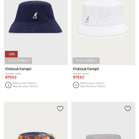
-12%
-5 % V KOŠÍKU*
-5 % V KOŠÍKU*
Klobouk Kangol
Klobouk Kangol
Aktuální cena:
Aktuální cena:
879 Kč
979 Kč
Běžná cena:
1599 Kč
Běžná cena:
1499 Kč
Nejnižší cena:
1009 Kč
Nejnižší cena:
1039 Kč