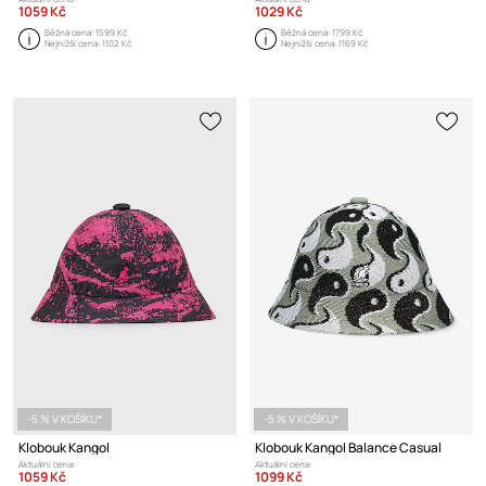
1059 Kč
1029 Kč
Běžná cena:
1599 Kč
Běžná cena:
1799 Kč
Nejnižší cena:
1102 Kč
Nejnižší cena:
1169 Kč
-5 % V KOŠÍKU*
-5 % V KOŠÍKU*
Klobouk Kangol
Klobouk Kangol Balance Casual
Aktuální cena:
Aktuální cena:
1059 Kč
1099 Kč