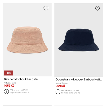
-11%
Bavlněný klobouk Lacoste
Oboustranný klobouk Barbour Hutton Reversible Bucket Hat
Aktuální cena:
Aktuální cena:
1059 Kč
909 Kč
Běžná cena:
1899 Kč
Běžná cena:
1249 Kč
Nejnižší cena:
1199 Kč
Nejnižší cena:
949 Kč