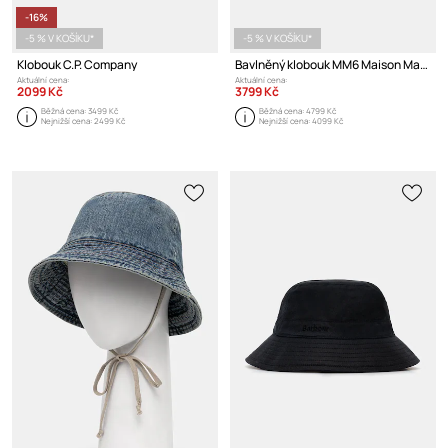
-16%
-5 % V KOŠÍKU*
-5 % V KOŠÍKU*
Klobouk C.P. Company
Bavlněný klobouk MM6 Maison Margiela
Aktuální cena:
Aktuální cena:
2099 Kč
3799 Kč
Běžná cena:
3499 Kč
Běžná cena:
4799 Kč
Nejnižší cena:
2499 Kč
Nejnižší cena:
4099 Kč