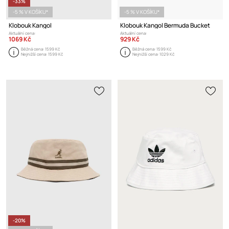
-33%
-5 % V KOŠÍKU*
-5 % V KOŠÍKU*
Klobouk Kangol
Klobouk Kangol Bermuda Bucket
Aktuální cena:
Aktuální cena:
1069 Kč
929 Kč
Běžná cena:
1599 Kč
Běžná cena:
1599 Kč
Nejnižší cena:
1599 Kč
Nejnižší cena:
1029 Kč
-20%