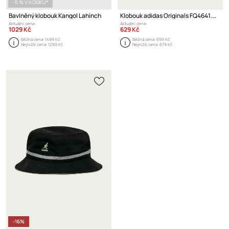
-5 % V KOŠÍKU*
Bavlněný klobouk Kangol Lahinch
Klobouk adidas Originals FQ4641.M Adicolor Trefoil Bucket
Aktuální cena:
Aktuální cena:
1029 Kč
629 Kč
Běžná cena:
1499 Kč
Běžná cena:
699 Kč
Nejnižší cena:
1299 Kč
Nejnižší cena:
679 Kč
-16%