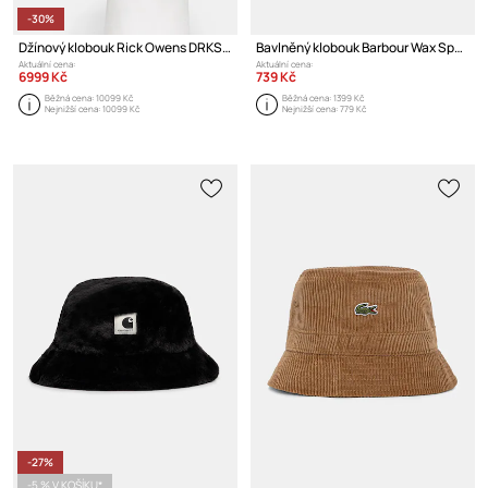
-30%
Džínový klobouk Rick Owens DRKSHDW Gilligan
Bavlněný klobouk Barbour Wax Sports
Aktuální cena:
Aktuální cena:
6999 Kč
739 Kč
Běžná cena:
10099 Kč
Běžná cena:
1399 Kč
Nejnižší cena:
10099 Kč
Nejnižší cena:
779 Kč
-27%
-5 % V KOŠÍKU*