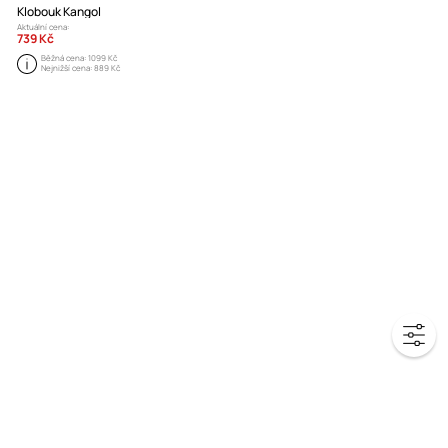
Klobouk Kangol
Aktuální cena:
739 Kč
Běžná cena:
1099 Kč
Nejnižší cena:
889 Kč