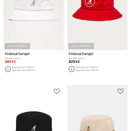
-5 % V KOŠÍKU*
-5 % V KOŠÍKU*
Klobouk Kangol
Klobouk Kangol
Aktuální cena:
Aktuální cena:
889 Kč
829 Kč
Běžná cena:
1499 Kč
Běžná cena:
1499 Kč
Nejnižší cena:
899 Kč
Nejnižší cena:
789 Kč