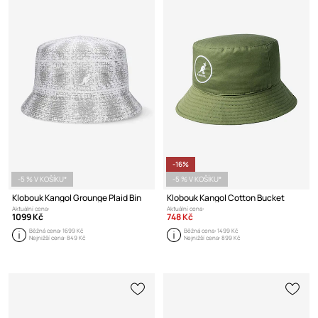
-16%
-5 % V KOŠÍKU*
-5 % V KOŠÍKU*
Klobouk Kangol Grounge Plaid Bin
Klobouk Kangol Cotton Bucket
Aktuální cena:
Aktuální cena:
1099 Kč
748 Kč
Běžná cena:
1699 Kč
Běžná cena:
1499 Kč
Nejnižší cena:
849 Kč
Nejnižší cena:
899 Kč