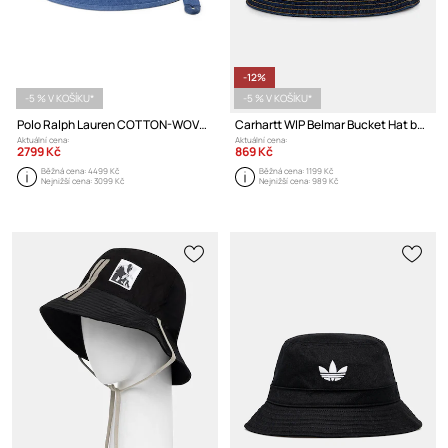
-12%
-5 % V KOŠÍKU*
-5 % V KOŠÍKU*
Polo Ralph Lauren COTTON-WOVEN SURF HAT klobouk se širokou krempou bavlněný pánský
Carhartt WIP Belmar Bucket Hat bucket klobouk džínový pánský
Aktuální cena:
Aktuální cena:
2799 Kč
869 Kč
Běžná cena:
4499 Kč
Běžná cena:
1199 Kč
Nejnižší cena:
3099 Kč
Nejnižší cena:
989 Kč