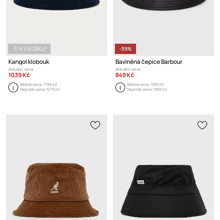
-5 % V KOŠÍKU*
-39%
Kangol klobouk
Bavlněná čepice Barbour
Aktuální cena:
Aktuální cena:
1039 Kč
849 Kč
Běžná cena:
1799 Kč
Běžná cena:
1399 Kč
Nejnižší cena:
1079 Kč
Nejnižší cena:
1399 Kč