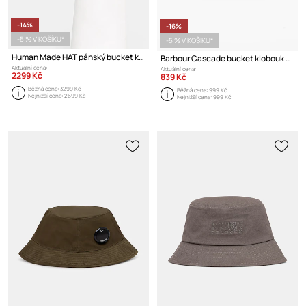
-14%
-16%
-5 % V KOŠÍKU*
-5 % V KOŠÍKU*
Human Made HAT pánský bucket klobouk
Barbour Cascade bucket klobouk pánský
Aktuální cena:
Aktuální cena:
2299 Kč
839 Kč
Běžná cena:
3299 Kč
Běžná cena:
999 Kč
Nejnižší cena:
2699 Kč
Nejnižší cena:
999 Kč