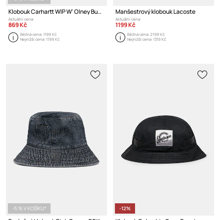
Klobouk Carhartt WIP W' Olney Bucket Hat
Manšestrový klobouk Lacoste
Aktuální cena:
Aktuální cena:
869 Kč
1199 Kč
Běžná cena:
1199 Kč
Běžná cena:
2199 Kč
Nejnižší cena:
1199 Kč
Nejnižší cena:
1319 Kč
-5 % V KOŠÍKU*
-12%