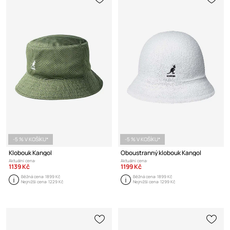
-5 % V KOŠÍKU*
-5 % V KOŠÍKU*
Klobouk Kangol
Oboustranný klobouk Kangol
Aktuální cena:
Aktuální cena:
1139 Kč
1199 Kč
Běžná cena:
1899 Kč
Běžná cena:
1899 Kč
Nejnižší cena:
1229 Kč
Nejnižší cena:
1299 Kč