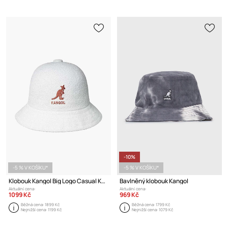
-10%
-5 % V KOŠÍKU*
-5 % V KOŠÍKU*
Klobouk Kangol Big Logo Casual K3407 WHITE
Bavlněný klobouk Kangol
Aktuální cena:
Aktuální cena:
1099 Kč
969 Kč
Běžná cena:
1899 Kč
Běžná cena:
1799 Kč
Nejnižší cena:
1199 Kč
Nejnižší cena:
1079 Kč