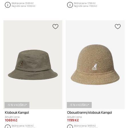
Běžná cena:
1599 Kč
Běžná cena:
1799 Kč
Nejnižší cena:
1099 Kč
Nejnižší cena:
1199 Kč
-5 % V KOŠÍKU*
-5 % V KOŠÍKU*
Klobouk Kangol
Oboustranný klobouk Kangol
Aktuální cena:
Aktuální cena:
1069 Kč
1199 Kč
Běžná cena:
1499 Kč
Běžná cena:
1899 Kč