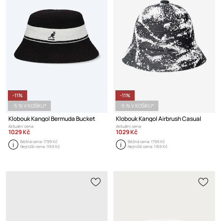
-11%
-11%
-5 % V KOŠÍKU*
-5 % V KOŠÍKU*
Klobouk Kangol Bermuda Bucket
Klobouk Kangol Airbrush Casual
Aktuální cena:
Aktuální cena:
1029 Kč
1029 Kč
Běžná cena:
1799 Kč
Běžná cena:
1799 Kč
Nejnižší cena:
1169 Kč
Nejnižší cena:
1169 Kč