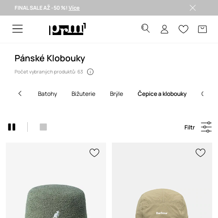
FINAL SALE AŽ -50 %!
Více
Doručení i do 24 h >
Pánské Klobouky
Počet vybraných produktů: 63
batohy
bižuterie
brýle
čepice a klobouky
gadg
Filtr