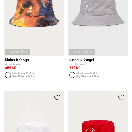
-5 % V KOŠÍKU*
-5 % V KOŠÍKU*
Klobouk Kangol
Klobouk Kangol
Aktuální cena:
Aktuální cena:
859 Kč
859 Kč
Běžná cena:
1499 Kč
Běžná cena:
1499 Kč
Nejnižší cena:
949 Kč
Nejnižší cena:
899 Kč