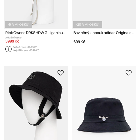
-5 % V KOŠÍKU*
-20 % V KOŠÍKU*
Rick Owens DRKSHDW Gilligan bucket klobouk
Bavlněný klobouk adidas Originals Adicolor
Aktuální cena:
5999 Kč
699 Kč
Běžná cena:
8699 Kč
Nejnižší cena:
6099 Kč