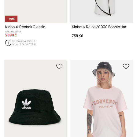
-19%
Klobouk Reebok Classic
Klobouk Rains 20030 Boonie Hat
Aktuální cena:
289 Kč
739 Kč
Běžná cena:
659 Kč
Nejnižší cena:
359 Kč