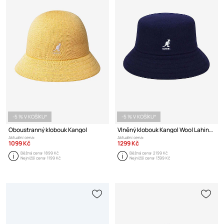
-5 % V KOŠÍKU*
-5 % V KOŠÍKU*
Oboustranný klobouk Kangol
Vlněný klobouk Kangol Wool Lahinch
Aktuální cena:
Aktuální cena:
1099 Kč
1299 Kč
Běžná cena:
1899 Kč
Běžná cena:
2199 Kč
Nejnižší cena:
1199 Kč
Nejnižší cena:
1399 Kč