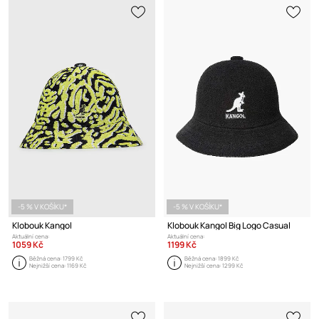
-5 % V KOŠÍKU*
-5 % V KOŠÍKU*
Klobouk Kangol
Klobouk Kangol Big Logo Casual
Aktuální cena:
Aktuální cena:
1059 Kč
1199 Kč
Běžná cena:
1799 Kč
Běžná cena:
1899 Kč
Nejnižší cena:
1169 Kč
Nejnižší cena:
1299 Kč