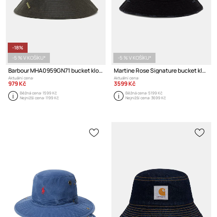
-18%
-5 % V KOŠÍKU*
-5 % V KOŠÍKU*
Barbour MHA0959GN71 bucket klobouk bavlněný pánský
Martine Rose Signature bucket klobouk bavlněný
Aktuální cena:
Aktuální cena:
979 Kč
3599 Kč
Běžná cena:
1599 Kč
Běžná cena:
5199 Kč
Nejnižší cena:
1199 Kč
Nejnižší cena:
3699 Kč