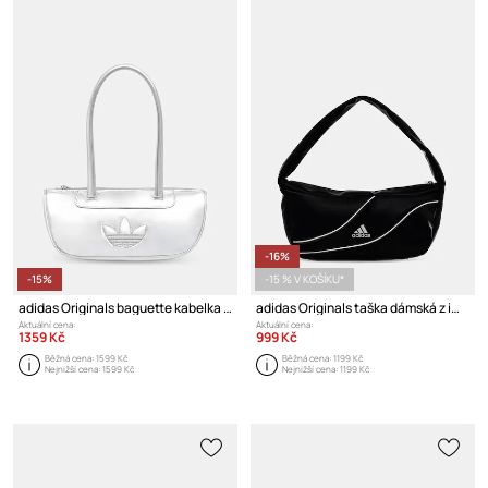
-16%
-15%
-15 % V KOŠÍKU*
adidas Originals baguette kabelka dámská
adidas Originals taška dámská z imitace kůže
Aktuální cena:
Aktuální cena:
1359 Kč
999 Kč
Běžná cena:
1599 Kč
Běžná cena:
1199 Kč
Nejnižší cena:
1599 Kč
Nejnižší cena:
1199 Kč