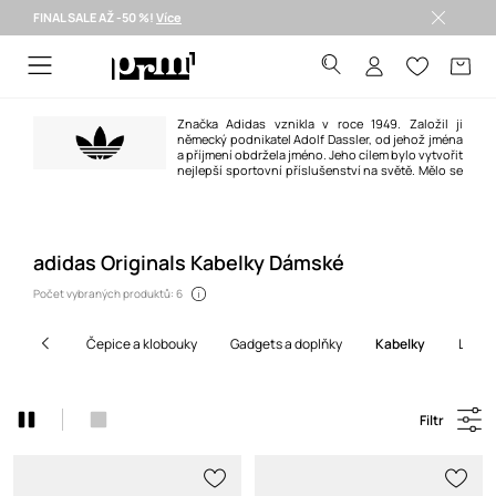
FINAL SALE AŽ -50 %!
Více
Doručení i do 24 h >
Značka Adidas vznikla v roce 1949. Založil ji
německý podnikatel Adolf Dassler, od jehož jména
a příjmení obdržela jméno. Jeho cílem bylo vytvořit
nejlepší sportovní příslušenství na světě. Mělo se
to povést díky třem principům: projektování nejlepší obuvi pro sportovní
použití, ochraně sportovců před zraněním a zajištění vysoké trvanlivosti
výrobků. Povedlo se to stoprocentně.
adidas Originals Kabelky Dámské
Počet vybraných produktů: 6
čepice a klobouky
gadgets a doplňky
kabelky
ledvi
Filtr