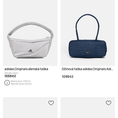
adidas Originals dámská taška
Džínová taška adidas Originals Adicolor
Aktuální cena:
1059 Kč
1099 Kč
Běžná cena:
1199 Kč
Nejnižší cena:
849 Kč