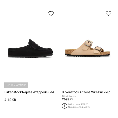
-15 % V KOŠÍKU*
Birkenstock Naples Wrapped Suede Leather pantofle nazouváky semišové
Birkenstock Arizona Wire Buckle pantofle nubukové
Aktuální cena:
2699 Kč
4149 Kč
Běžná cena:
3779 Kč
Nejnižší cena:
2499 Kč