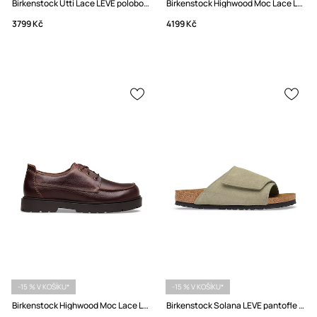
Birkenstock Utti Lace LEVE polobotky pánské semišové
Birkenstock Highwood Moc Lace Low LENA polobotky pánské kožené
3799 Kč
4199 Kč
-15 % V KOŠÍKU*
-15 % V KOŠÍKU*
Birkenstock Highwood Moc Lace Low LENA polobotky pánské kožené
Birkenstock Solana LEVE pantofle pánské semišové