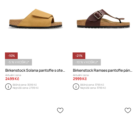
-10%
-21%
-5 % V KOŠÍKU*
-10 % V KOŠÍKU*
Birkenstock Solana pantofle s otevřenou patou pánské kožené
Birkenstock Ramses pantofle pánské kožené
Aktuální cena:
Aktuální cena:
2499 Kč
2999 Kč
Běžná cena:
3099 Kč
Běžná cena:
3799 Kč
Nejnižší cena:
2799 Kč
Nejnižší cena:
3799 Kč