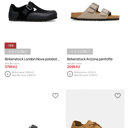
-13%
-10 % V KOŠÍKU*
-15 % V KOŠÍKU*
Birkenstock London Nova polobotky na plochém podpatku pánské
Birkenstock Arizona pantofle
Aktuální cena:
Aktuální cena:
3799 Kč
2099 Kč
Běžná cena:
5899 Kč
Běžná cena:
2239 Kč
Nejnižší cena:
4399 Kč
Nejnižší cena:
2239 Kč