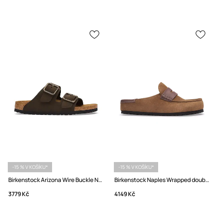
-15 % V KOŠÍKU*
-15 % V KOŠÍKU*
Birkenstock Arizona Wire Buckle Nubuckové pantofle
Birkenstock Naples Wrapped double stitch Mixed Leather pantofle nazouváky semišové
3779 Kč
4149 Kč