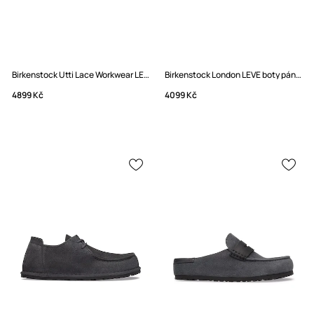
Birkenstock Utti Lace Workwear LENA boty pánské kožené
Birkenstock London LEVE boty pánské semišové
4899 Kč
4099 Kč