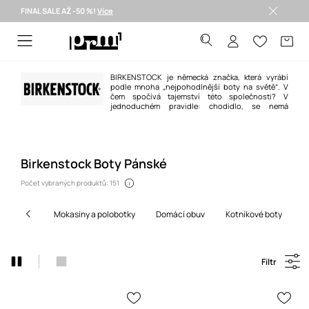
FINAL SALE AŽ -50 %!
Více
Doručení i do 24 h >
BIRKENSTOCK je německá značka, která vyrábí
podle mnoha „nejpohodlnější boty na světě“. V
čem spočívá tajemství této společnosti? V
jednoduchém pravidle: chodidlo, se nemá
přizpůsobovat tvaru boty, ale bota má být přizpůsobená tvaru chodidla. V
obuvi Birkenstock je tomu tak vždy, a proto si Vaše chodidla mohou chůzi
užívat bez jakýchkoliv nepříjemných efektů. Přesvědčte se!
Birkenstock Boty Pánské
Počet vybraných produktů: 151
mokasíny a polobotky
domácí obuv
kotníkové boty
Filtr