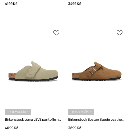
4199 Kč
3499 Kč
-15 % V KOŠÍKU*
-15 % V KOŠÍKU*
Birkenstock Loma LEVE pantofle nazouváky pánské semišové
Birkenstock Boston Suede Leather pantofle nazouváky semišové
4099 Kč
3899 Kč