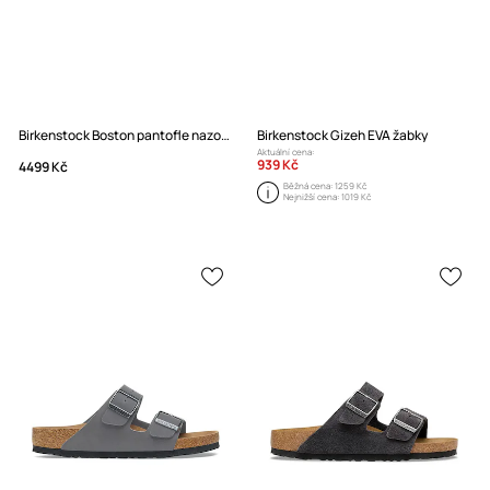
Birkenstock Boston pantofle nazouváky nubukové
Birkenstock Gizeh EVA žabky
Aktuální cena:
939 Kč
4499 Kč
Běžná cena:
1259 Kč
Nejnižší cena:
1019 Kč