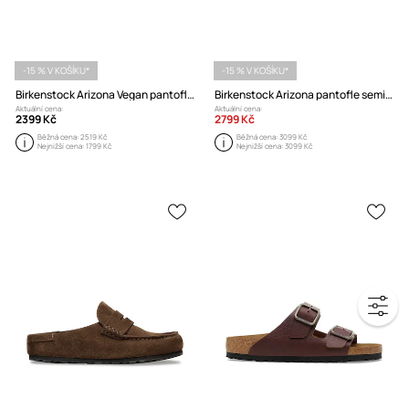
-15 % V KOŠÍKU*
-15 % V KOŠÍKU*
Birkenstock Arizona Vegan pantofle
Birkenstock Arizona pantofle semišové
Aktuální cena:
Aktuální cena:
2399 Kč
2799 Kč
Běžná cena:
2519 Kč
Běžná cena:
3099 Kč
Nejnižší cena:
1799 Kč
Nejnižší cena:
3099 Kč