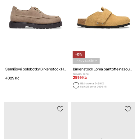
-13%
-5 % V KOŠÍKU*
Semišové polobotky Birkenstock Highwood Moc Lace Low
Birkenstock Loma pantofle nazouváky pánské semišové
Aktuální cena:
2599 Kč
4029 Kč
Běžná cena:
3499 Kč
Nejnižší cena:
2999 Kč