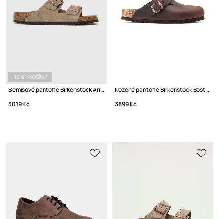
-10 % V KOŠÍKU*
Semišové pantofle Birkenstock Arizona
Kožené pantofle Birkenstock Boston
3019 Kč
3899 Kč