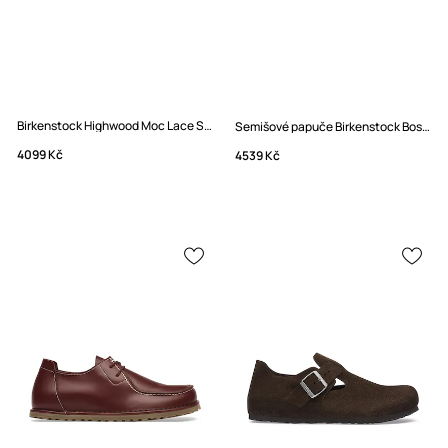
Birkenstock Highwood Moc Lace Suede Leather Polobotky semišové
Semišové papuče Birkenstock Boston
4099 Kč
4539 Kč