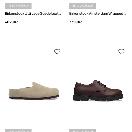
-15 % V KOŠÍKU*
-15 % V KOŠÍKU*
Birkenstock Utti Lace Suede Leather Polobotky semišové
Birkenstock Amsterdam Wrapped LEVE pantofle pánské semišové
4029 Kč
3399 Kč
-15 % V KOŠÍKU*
-15 % V KOŠÍKU*