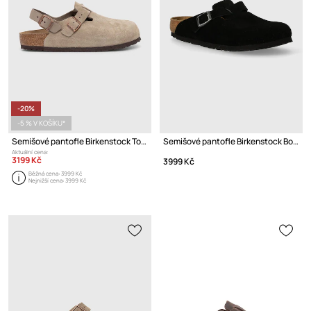
-20%
-5 % V KOŠÍKU*
Semišové pantofle Birkenstock Tokio
Semišové pantofle Birkenstock Boston
Aktuální cena:
3199 Kč
3999 Kč
Běžná cena:
3999 Kč
Nejnižší cena:
3999 Kč