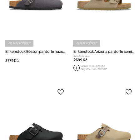
-10 % V KOŠÍKU*
-5 % V KOŠÍKU*
Birkenstock Boston pantofle nazouváky semišové
Birkenstock Arizona pantofle semišové
Aktuální cena:
2699 Kč
3779 Kč
Běžná cena:
3029 Kč
Nejnižší cena:
2099 Kč