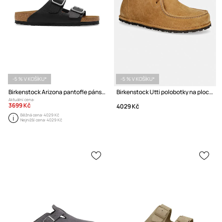
-5 % V KOŠÍKU*
-5 % V KOŠÍKU*
Birkenstock Arizona pantofle pánské kožené
Birkenstock Utti polobotky na plochém podpatku semišové
Aktuální cena:
3699 Kč
4029 Kč
Běžná cena:
4029 Kč
Nejnižší cena:
4029 Kč