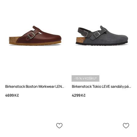
-15 % V KOŠÍKU*
Birkenstock Boston Workwear LENA pantofle nazouváky pánské kožené
Birkenstock Tokio LEVE sandály pánské semišové
4699 Kč
4299 Kč