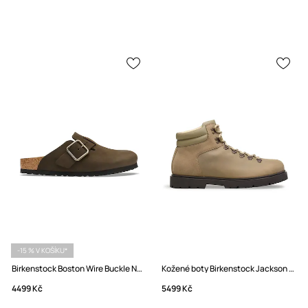
-15 % V KOŠÍKU*
Birkenstock Boston Wire Buckle Nubuck Leather pantofle nazouváky nubukové
Kožené boty Birkenstock Jackson 2.0
4499 Kč
5499 Kč