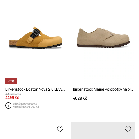
-11%
Birkenstock Boston Nova 2.0 LEVE pantofle s uzavřenou špičkou pánské semišové
Birkenstock Maine Polobotky na plochém podpatku semišové
Aktuální cena:
4499 Kč
4029 Kč
Běžná cena:
5699 Kč
Nejnižší cena:
5099 Kč