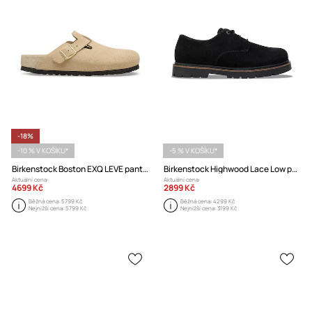
-18%
-10 % V KOŠÍKU*
-5 % V KOŠÍKU*
Birkenstock Boston EXQ LEVE pantofle nazouváky pánské semišové
Birkenstock Highwood Lace Low polobotky pánské semišové na plochém podpatku
Aktuální cena:
Aktuální cena:
4699 Kč
2899 Kč
Běžná cena:
5799 Kč
Běžná cena:
4299 Kč
Nejnižší cena:
5799 Kč
Nejnižší cena:
3199 Kč