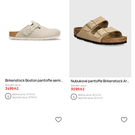
Birkenstock Boston pantofle semišové
Nubukové pantofle Birkenstock Arizona SFB
Aktuální cena:
Aktuální cena:
3499 Kč
3099 Kč
Běžná cena:
3779 Kč
Běžná cena:
3274 Kč
Nejnižší cena:
3779 Kč
Nejnižší cena:
3274 Kč