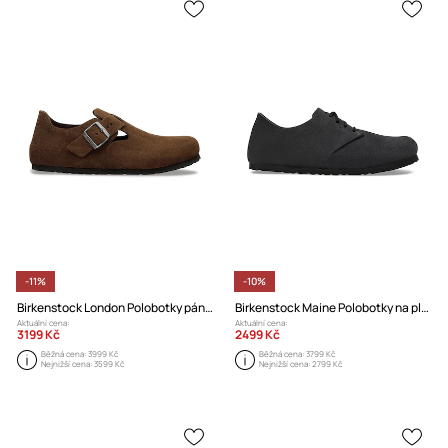
-11%
-10%
Birkenstock London Polobotky pánské semišové
Birkenstock Maine Polobotky na plochém podpatku semišové
Aktuální cena:
Aktuální cena:
3199 Kč
2499 Kč
Běžná cena:
3999 Kč
Běžná cena:
3799 Kč
Nejnižší cena:
3599 Kč
Nejnižší cena:
2799 Kč