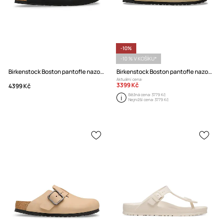
-10%
-10 % V KOŠÍKU*
Birkenstock Boston pantofle nazouváky z nubuku
Birkenstock Boston pantofle nazouváky pánské semišové
Aktuální cena:
3399 Kč
4399 Kč
Běžná cena:
3779 Kč
Nejnižší cena:
3779 Kč