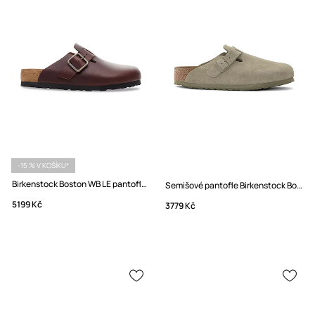
-15 % V KOŠÍKU*
Birkenstock Boston WB LE pantofle nazouváky pánské kožené
Semišové pantofle Birkenstock Boston
5199 Kč
3779 Kč