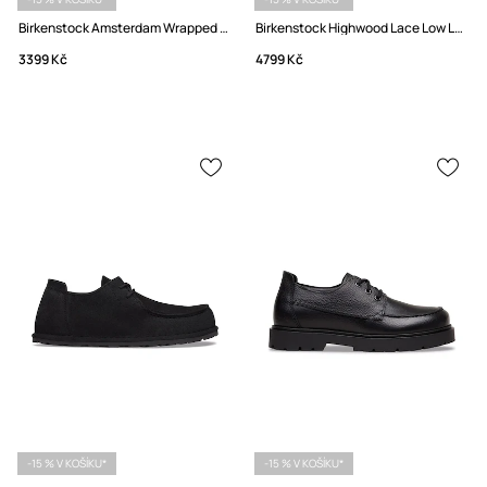
Birkenstock Amsterdam Wrapped Suede Leather Pantofle semišové
Birkenstock Highwood Lace Low LEOI polobotky pánské kožené
3399 Kč
4799 Kč
-15 % V KOŠÍKU*
-15 % V KOŠÍKU*