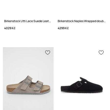
Birkenstock Utti Lace Suede Leather Polobotky semišové
Birkenstock Naples Wrapped double stitch Mixed Leather pantofle nazouváky semišové
4029 Kč
4299 Kč