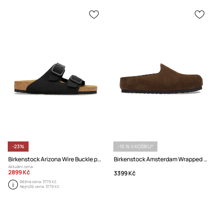
-23%
-15 % V KOŠÍKU*
Birkenstock Arizona Wire Buckle pantofle nubukové
Birkenstock Amsterdam Wrapped Suede Leather pantofle semišové
Aktuální cena:
2899 Kč
3399 Kč
Běžná cena:
3779 Kč
Nejnižší cena:
3779 Kč