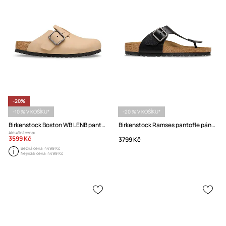
-20%
-10 % V KOŠÍKU*
-20 % V KOŠÍKU*
Birkenstock Boston WB LENB pantofle s uzavřenou špičkou pánské kožené
Birkenstock Ramses pantofle pánské kožené
Aktuální cena:
3599 Kč
3799 Kč
Běžná cena:
4499 Kč
Nejnižší cena:
4499 Kč