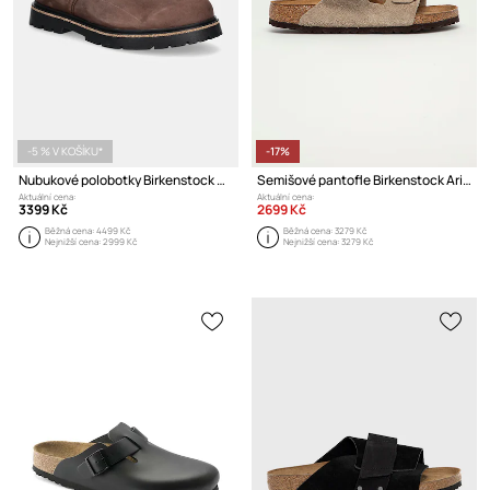
-5 % V KOŠÍKU*
-17%
Nubukové polobotky Birkenstock Highwood Lace Low
Semišové pantofle Birkenstock Arizona
Aktuální cena:
Aktuální cena:
3399 Kč
2699 Kč
Běžná cena:
4499 Kč
Běžná cena:
3279 Kč
Nejnižší cena:
2999 Kč
Nejnižší cena:
3279 Kč