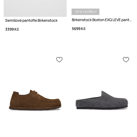
-15 % V KOŠÍKU*
Birkenstock Boston EXQ LEVE pantofle nazouváky pánské semišové
Semišové pantofle Birkenstock
5699 Kč
3399 Kč