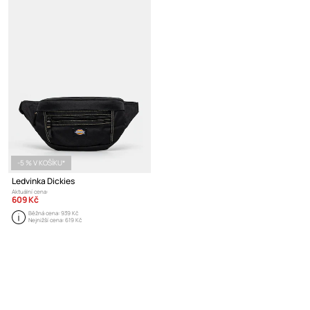
-5 % V KOŠÍKU*
Ledvinka Dickies
Aktuální cena:
609 Kč
Běžná cena:
939 Kč
Nejnižší cena:
619 Kč