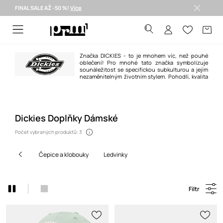
FINAL SALE AŽ -50 %!
Více
Doručení i do 24 h >
Značka DICKIES - to je mnohem víc, než pouhé
oblečení! Pro mnohé tato značka symbolizuje
sounáležitost se specifickou subkulturou a jejím
nezaměnitelným životním stylem. Pohodlí, kvalita
zpracování a neobyčejná odolnost odlišují značku DICKIES od jiných.
Dickies Doplňky Dámské
Počet vybraných produktů: 3
čepice a klobouky
ledvinky
Filtr