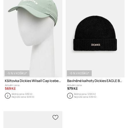
-5 % V KOŠÍKU*
-5 % V KOŠÍKU*
Kšiltovka Dickies Wilsall Cap Iceberg Green
Bavlněné kalhoty Dickies EAGLE BEND
Aktuální cena:
Aktuální cena:
569 Kč
979 Kč
Běžná cena:
939 Kč
Běžná cena:
1299 Kč
Nejnižší cena:
609 Kč
Nejnižší cena:
639 Kč