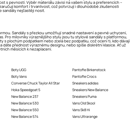
ost s pevností. Výběr materiálu závisí na vašem stylu a preferencích –
aručují komfort i trvanlivost, což potvrzují i dlouhodobé zkušenosti
e sandály nejčastěji nosit.
ormou. Sandály s přezkou umožňují snadné nastavení a pevné uchycení,
s. Pro milovníky výraznějšího stylu jsou tu stylové sandály s platformou,
ianty s plochým podpatkem nebo zcela bez podpatku, což ocení ti, kdo dávají
da dáte přednost výraznému designu, nebo spíše diskrétní klasice. Ať už
 letních měsících k nezaplacení.
Boty UGG
Pantofle Birkenstock
Boty Vans
Pantofle Crocs
Converse Chuck Taylor All Star
Sneakers adidas
Hoka Speedgoat 5
Sneakers New Balance
New Balance 237
Sneakers Puma
New Balance 530
Vans Old Skool
New Balance 550
Vans Sk8 Hi
New Balance 574
Vans Ultrarange