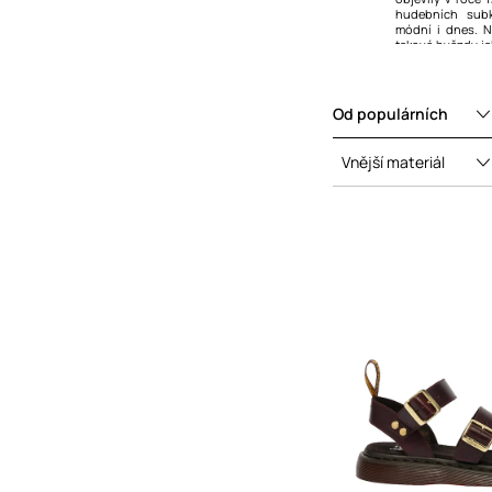
hudebních subk
módní i dnes. No
takové hvězdy ja
nebo Gwen Stefa
Od populárních
Vnější materiál