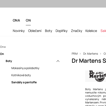
ONA
ON
Novinky
Oblečení
Boty
Doplňky
Značky
Kolekce
Sal
Ona
PRM
Dr. Martens
O
On
Boty
Dr Martens 
Boty
Kotníkové boty
Mokasíny a polobotky
Mokasíny a polobotky
Sandály a pantofle
Kotníkové boty
Tenisky
Sandály a pantofle
Sněhule
Boty Martens j
nemusíte nikomu
vzduchovým po
Baleríny
vynalezeny ně
Martensem. První
objevily v roce 