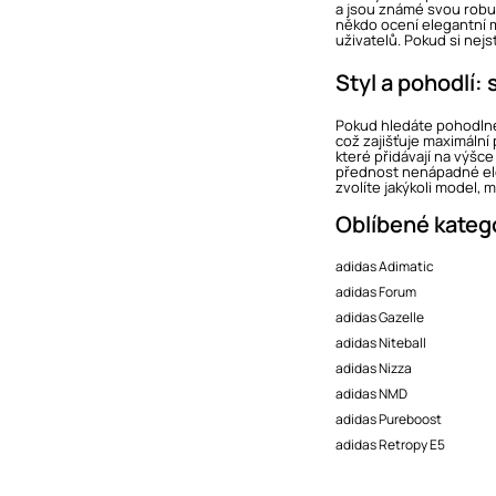
a jsou známé svou robus
někdo ocení elegantní m
uživatelů. Pokud si nejst
Styl a pohodlí:
Pokud hledáte pohodlné
což zajišťuje maximální 
které přidávají na výšce
přednost nenápadné eleg
zvolíte jakýkoli model, m
Oblíbené kateg
adidas Adimatic
adidas Forum
adidas Gazelle
adidas Niteball
adidas Nizza
adidas NMD
adidas Pureboost
adidas Retropy E5