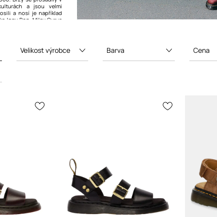
ulturách a jsou velmi
sili a nosí je například
ko Iggy Pop, Miley Cyrus
ni.
Velikost výrobce
Barva
Cena