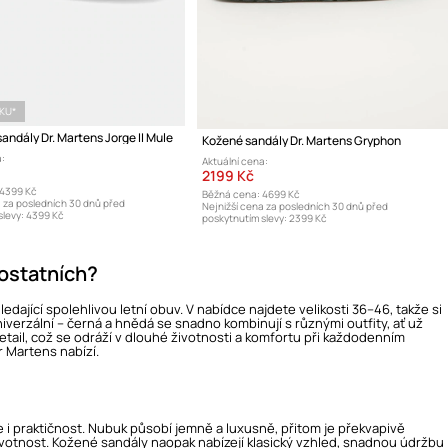
ÍKU*
ndály Dr. Martens Jorge II Mule
Kožené sandály Dr. Martens Gryphon
:
Aktuální cena:
2199 Kč
4399 Kč
Běžná cena:
4699 Kč
a za posledních 30 dnů před
Nejnižší cena za posledních 30 dnů před
levy:
4399 Kč
poskytnutím slevy:
2399 Kč
 ostatních?
dající spolehlivou letní obuv. V nabídce najdete velikosti 36–46, takže si
iverzální – černá a hnědá se snadno kombinují s různými outfity, ať už
tail, což se odráží v dlouhé životnosti a komfortu při každodenním
r Martens nabízí.
e i praktičnost. Nubuk působí jemně a luxusně, přitom je překvapivě
 životnost. Kožené sandály naopak nabízejí klasický vzhled, snadnou údržbu