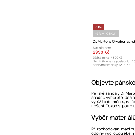
-11%
-5 % V KOŠÍKU*
Aktuální cena:
2999 Kč
Běžná cena:
4399 Kč
Nejnižší cena za posledních 3
poskytnutím slevy:
3399 Kč
Objevte pánské 
Pánské sandály Dr Marten
snadno vyberete ideální
vyrážíte do města, na f
nošení. Pokud si potrpít
Výběr materiál
Při rozhodování mezi nu
odolný vůči opotřebení 