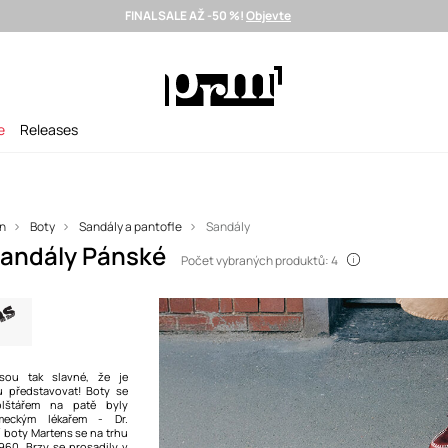
FINAL SALE AŽ -50 %!
Objevte
Doručení i do 24 h >
Vybrané prémiové značky >
SUMMER SALE
e
Releases
n
Boty
Sandály a pantofle
Sandály
Sandály Pánské
Počet vybraných produktů: 4
sou tak slavné, že je
 představovat! Boty se
lštářem na patě byly
meckým lékařem - Dr.
 boty Martens se na trhu
1960. Brzy se prosadily v