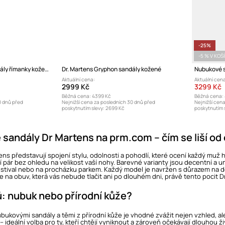
-25%
-5 % V KOŠ
Dr. Martens Gryphon sandály římanky kožené
Dr. Martens Gryphon sandály kožené
Nubukové sa
Aktuální cena:
Aktuální cena
2999 Kč
3299 Kč
Běžná cena:
4399 Kč
Běžná cena:
0 dnů před
Nejnižší cena za posledních 30 dnů před
Nejnižší cen
poskytnutím slevy:
2699 Kč
poskytnutím s
sandály Dr Martens na prm.com – čím se liší od
s představují spojení stylu, odolnosti a pohodlí, které ocení každý muž hle
 pár bez ohledu na velikost vaší nohy. Barevné varianty jsou decentní a un
estival nebo na procházku parkem. Každý model je navržen s důrazem na de
e na obuv, která vás nebude tlačit ani po dlouhém dni, právě tento pocit D
ů: nubuk nebo přírodní kůže?
bukovými sandály a těmi z přírodní kůže je vhodné zvážit nejen vzhled, al
– ideální volba pro ty, kteří chtějí vyniknout a zároveň očekávají dlouhou