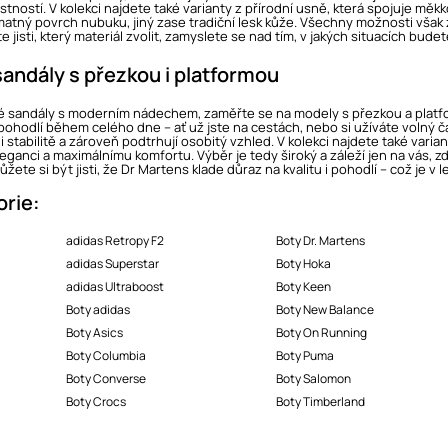
tností. V kolekci najdete také varianty z přírodní usně, která spojuje měkk
atný povrch nubuku, jiný zase tradiční lesk kůže. Všechny možnosti však z
e jisti, který materiál zvolit, zamyslete se nad tím, v jakých situacích budet
 sandály s přezkou i platformou
 sandály s moderním nádechem, zaměřte se na modely s přezkou a platf
pohodlí během celého dne – ať už jste na cestách, nebo si užíváte volný ča
 i stabilitě a zároveň podtrhují osobitý vzhled. V kolekci najdete také var
anci a maximálnímu komfortu. Výběr je tedy široký a záleží jen na vás, z
ůžete si být jisti, že Dr Martens klade důraz na kvalitu i pohodlí – což je v
orie:
adidas Retropy F2
Boty Dr. Martens
adidas Superstar
Boty Hoka
adidas Ultraboost
Boty Keen
Boty adidas
Boty New Balance
Boty Asics
Boty On Running
Boty Columbia
Boty Puma
Boty Converse
Boty Salomon
Boty Crocs
Boty Timberland