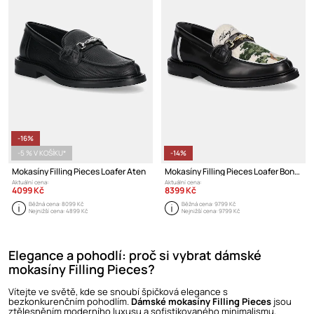
-16%
-5 % V KOŠÍKU*
-14%
Mokasíny Filling Pieces Loafer Aten
Mokasíny Filling Pieces Loafer Bonsai
Aktuální cena:
Aktuální cena:
4099 Kč
8399 Kč
Běžná cena:
8099 Kč
Běžná cena:
9799 Kč
Nejnižší cena:
4899 Kč
Nejnižší cena:
9799 Kč
Elegance a pohodlí: proč si vybrat dámské
mokasíny Filling Pieces?
Vítejte ve světě, kde se snoubí špičková elegance s
bezkonkurenčním pohodlím.
Dámské mokasíny Filling Pieces
jsou
ztělesněním moderního luxusu a sofistikovaného minimalismu,