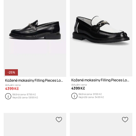
-25%
Kožené mokasíny Filling Pieces Loafer Polido
Kožené mokasíny Filling Pieces Loafer Polido
Aktuální cena:
Aktuální cena:
4399 Kč
4399 Kč
Běžná cena:
9199 Kč
Běžná cena:
8799 Kč
Nejnižší cena:
3499 Kč
Nejnižší cena:
5899 Kč