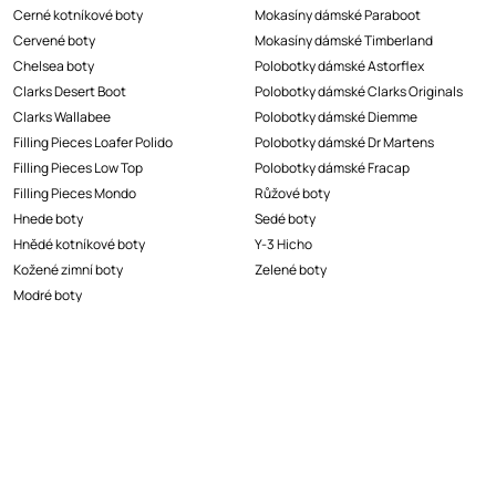
Cerné kotníkové boty
Mokasíny dámské Paraboot
Cervené boty
Mokasíny dámské Timberland
Chelsea boty
Polobotky dámské Astorflex
Clarks Desert Boot
Polobotky dámské Clarks Originals
Clarks Wallabee
Polobotky dámské Diemme
Filling Pieces Loafer Polido
Polobotky dámské Dr Martens
Filling Pieces Low Top
Polobotky dámské Fracap
Filling Pieces Mondo
Růžové boty
Hnede boty
Sedé boty
Hnědé kotníkové boty
Y-3 Hicho
Kožené zimní boty
Zelené boty
Modré boty