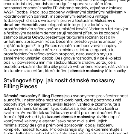
charakteristický „handshake bridge“ – spona ve zlatém tónu,
poznávací znamení značky FP. Vybrané modely, zejména z kolekce
AW24 Football Pack, jsou zdobeny vyšívanými plstěnými nášivkami v
koordinovaných barvách, inspirovanými estetikou vintage
fotbalových dresů s výraznými pruhy a texturami.
Mokasíny s
detailem Horsebit
zase elegantně integrují jezdecké vlivy
prostřednictvím rafinovaného umístění kování. Varianty s řetízkovým
a řetězovým detailem demonstrují moderní přístupy ke zdobení,
zatímco silueta
Gowtu
prezentuje texturální rozmanitost díky
unikátnímu zpracování kůže. Decentní, přesto výrazné značení je
zajištěno logem Filling Pieces na patě a embosovanými nápisy.
Celková estetika klade důraz na minimalistickou eleganci, a to
prostřednictvím rafinovaných proporcí, nazouvacího stylu a
záměrného umístění ozdob. Designová rozhodnutí v celé kolekci
posilují povýšenou minimalistickou filozofii značky, udržujíce si
osobitou vizuální identitu díky pečlivě vybranému kování, nášivkám a
texturálním akcentům, které definují
dámské mokasíny
této značky.
Stylingové tipy: jak nosit dámské mokasíny
Filling Pieces
Dámské mokasíny Filling Pieces
jsou synonymem pro všestrannost
a umožňují nekonečné možnosti kombinací, které podtrhnou váš
osobitý styl. Pro elegantní, avšak ležérní vzhled je zkombinujte s
úzkými džínami, kalhotami typu culottes a jednoduchou košilí či
svetrem. Vytvoříte tak sofistikovaný outfit pro denní nošení. Pro
formálnější vzhled tyto
luxusní dámské mokasíny
skvěle doplní
kostýmové kalhoty, elegantní sako nebo midi sukni. Jejich
minimalistický design a prémiové zpracování dodají každému
kompletu nádech luxusu. Pro odvážnější styling experimentujte s
širšími kalhotami nebo lehkými šaty, čímž zdůrazníte jejich schopnost