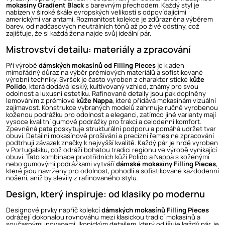
mokasíny Gradient Black
s barevným přechodem. Každý styl je
nabízen v široké škále evropských velikostí s odpovídajícími
americkými variantami. Rozmanitost kolekce je zdůrazněna výběrem
barev, od nadčasových neutrálních tónů až po živé odstíny, což
zajišťuje, že si každá žena najde svůj ideální pár.
Mistrovství detailu: materiály a zpracování
Při výrobě
dámských mokasínů od Filling Pieces
je kladen
mimořádný důraz na výběr prémiových materiálů a sofistikované
výrobní techniky. Svršek je často vyroben z charakteristické
kůže
Polido
, která dodává lesklý, kultivovaný vzhled, známý pro svou
odolnost a luxusní estetiku. Rafinované detaily jsou pak doplněny
lemováním z prémiové
kůže Nappa
, které přidává mokasínám vizuální
zajímavost. Konstrukce vybraných modelů zahrnuje ručně vyrobenou
koženou podrážku pro odolnost a eleganci, zatímco jiné varianty mají
vysoce kvalitní gumové podrážky pro trakci a celodenní komfort.
Zpevněná pata poskytuje strukturální podporu a pomáhá udržet tvar
obuvi. Detailní mokasínové prošívání a precizní řemeslné zpracování
podtrhují závazek značky k nejvyšší kvalitě. Každý pár je hrdě vyroben
v Portugalsku, což odráží bohatou tradici regionu ve výrobě vynikající
obuvi. Tato kombinace prvotřídních kůží Polido a Nappa s koženými
nebo gumovými podrážkami vytváří
dámské mokasíny Filling Pieces
,
které jsou navrženy pro odolnost, pohodlí a sofistikované každodenní
nošení, aniž by slevily z rafinovaného stylu.
Design, který inspiruje: od klasiky po modernu
Designové prvky napříč kolekcí
dámských mokasínů Filling Pieces
odrážejí dokonalou rovnováhu mezi klasickou tradicí mokasínů a
současnými inovacemi. Ikonickým detailem, který odlišuje každý pár, je