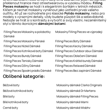
překlenout hranice mezi streetwearovou a vysokou módou.
Filling
Pieces mokasíny
se hodí i k elegantním šortkám v letních měsících.
Klíčem je nechat mokasíny vyniknout jako ústřední prvek vašeho
outfitu. Ať už se rozhodnete pro klasické
Polido mokasíny
, nebo pro
modely s výraznými detaily, vždy budete působit šik a sebevědomě.
Nebojte se hrát si s kontrasty a vytvořit si svůj vlastní, nezaměnitelný
styl s těmito ikonickými
dámskými botami
.
Filling Pieces Mokasíny a polobotky
Mokasíny Filling Pieces ve výprodeji
Dámské
Filling Pieces Mokasíny Pánské
Filling Pieces Boty Dámské
Filling Pieces Nízké Dámské
Filling Pieces Kecky Dámské
Filling Pieces Kotníkové boty Dámské
Filling Pieces Outdoor obuv Dámské
Filling Pieces Bundy Dámské
Filling Pieces Oblečení Dámské
Filling Pieces Tenisky Dámské
Filling Pieces Krátké bundy Dámské
Filling Pieces Džíny Dámské
Filling Pieces Relaxed Dámské
Filling Pieces Spodní prádlo Dámské
Filling Pieces Bez zapínání Dámské
Oblíbené kategorie:
Béžové boty
Mokasíny dámské Clarks Originals
Béžové kotníkové boty
Mokasíny dámské Dr Martens
Bílé boty
Mokasíny dámské Filling Pieces
Bílé kotníkové boty
Mokasíny dámské Marni
Cerné boty
Mokasíny dámské Misbhv