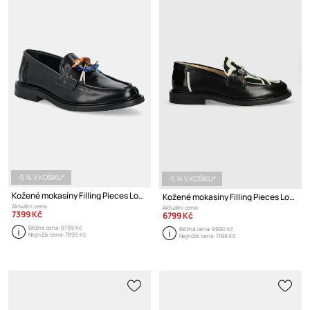
-5 % V KOŠÍKU*
-5 % V KOŠÍKU*
Kožené mokasíny Filling Pieces Loafer Bouquet
Kožené mokasíny Filling Pieces Loafer Gowtu
Aktuální cena:
Aktuální cena:
7399 Kč
6799 Kč
Běžná cena:
9799 Kč
Běžná cena:
9990 Kč
Nejnižší cena:
7899 Kč
Nejnižší cena:
7199 Kč