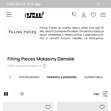
FINAL SALE AŽ -50 %!
Více
Doručení i do 24 h >
Filling Pieces je značka, kterou před více než 10
lety založil Guillaume Philibert. Posláním značky je
spojit streetwear s módou přímo z přehlídkových
mol a vytvořit luxusní nabídku za dostupnou
cenu. Značka věří v jednotu prostřednictvím rozmanitosti a používá design
jako jazyk k vytvoření pozitivní změny.
Filling Pieces Mokasíny Dámské
Počet vybraných produktů: 6
kotníkové boty
mokasíny a polobotky
outdoor obuv
Filtr