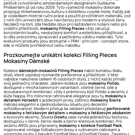
pečlivě vytvořeného amsterdamským designérem Guillaume
Philibertem již od roku 2009. Tyto výjimečné mokasíny dokonale
propojují streetwearovou kulturu s estetikou vysoké módy. Každý pár
je výsledkem mistrné ruční práce a použití prvotřídních materiálů, což
z nich činí univerzální obuv navrženou pro moderní a stylové ženy.
Nezáleží na tom, zda hledáte obuv pro každodenní nošení nebo pro
zvláštní příležitosti,
mokasíny Filling Pieces
vždy zaručují
konzistentní kvalitu, neobyčejný komfort a estetickou přitažlivost, a
to díky preciznímu zpracování a pečlivému výběru materiálů. Tyto
exkluzivní produkty jsou dostupné v PRM - prm.com - concept-store,
kde si můžete prohlédnout celou nabídku.
Prozkoumejte unikátní kolekci Filling Pieces
Mokasíny Dámské
Kolekce
dámských mokasínů Filling Pieces
nabízí bohatou škálu
stylů, které uspokojí rozmanité preference a příležitosti. V této
nabídce naleznete celkem 16 osobitých stylů, z nichž každý přináší
svůj jedinečný charakter. Jádrem kolekce jsou
mokasíny Polido
,
dostupné v mnoha barevných variantách, včetně černé, bílé a
dvoubarevných kombinací, vždy s prémiovou kůží Polido a akcenty z
kůže Nappa. Pro milovnice rafinované elegance jsou tu
mokasíny s
detailem Horsebit
s jezdeckými prvky, zatímco
mokasíny Sierra
nabízejí elegantní a zjednodušenou siluetu pro decentní
sofistikovanost. Moderní přístup ke zdobení představují
perforované
mokasíny s řetízkovým detailem
a
mokasíny s řetězovým zdobením
s kovovými akcenty. Silueta
Gowtu
zase vyniká jedinečnou texturou,
dostupnou v černé, černo-šedé a černo-krémové kombinaci. Pro
sezónu AW24 jsou připraveny
mokasíny z kolekce Football Pack
,
inspirované vintage fotbalovými dresy s vyšívanými nášivkami a
výraznými pruhy v barvách Football Navy a Football Green. Zaujmou i