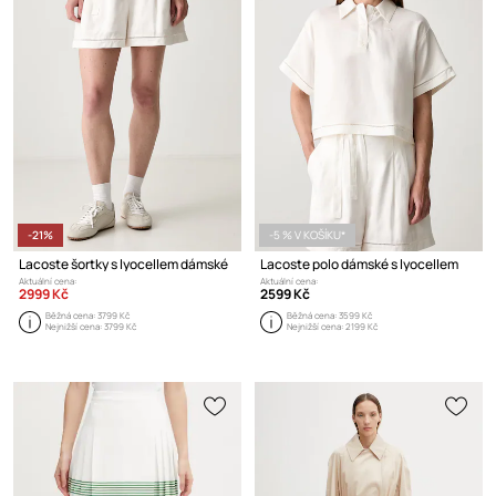
-21%
-5 % V KOŠÍKU*
Lacoste šortky s lyocellem dámské
Lacoste polo dámské s lyocellem
Aktuální cena:
Aktuální cena:
2999 Kč
2599 Kč
Běžná cena:
3799 Kč
Běžná cena:
3599 Kč
Nejnižší cena:
3799 Kč
Nejnižší cena:
2199 Kč