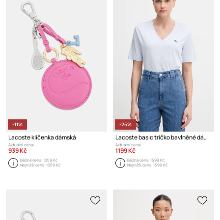
-11%
-25%
Lacoste klíčenka dámská
Lacoste basic tričko bavlněné dámské
Aktuální cena:
Aktuální cena:
939 Kč
1199 Kč
Běžná cena:
1059 Kč
Běžná cena:
1599 Kč
Nejnižší cena:
1059 Kč
Nejnižší cena:
1599 Kč