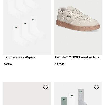
Lacoste ponožky 6-pack
Lacoste T-CLIP SET sneakers boty dámské nubukové
629 Kč
3499 Kč