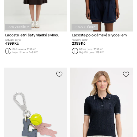
-5 % V KOŠÍKU*
-5 % V KOŠÍKU*
Lacoste letní šaty hladké s vlnou
Lacoste polo dámské s lyocellem
Aktuální cena:
Aktuální cena:
4999 Kč
2399 Kč
Běžná cena:
7399 Kč
Běžná cena:
3599 Kč
Nejnižší cena:
4499 Kč
Nejnižší cena:
2199 Kč