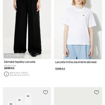
-5 % V KOŠÍKU*
Dámské tepláky Lacoste
Lacoste tričko bavlněné dámské
Aktuální cena:
2699 Kč
1599 Kč
Běžná cena:
4099 Kč
Nejnižší cena:
2299 Kč