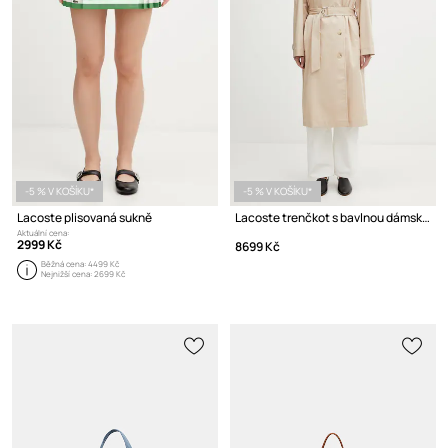
-5 % V KOŠÍKU*
-5 % V KOŠÍKU*
Lacoste plisovaná sukně
Lacoste trenčkot s bavlnou dámský
Aktuální cena:
2999 Kč
8699 Kč
Běžná cena:
4499 Kč
Nejnižší cena:
2699 Kč