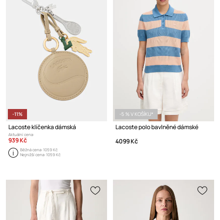
-11%
-5 % V KOŠÍKU*
Lacoste klíčenka dámská
Lacoste polo bavlněné dámské
Aktuální cena:
939 Kč
4099 Kč
Běžná cena:
1059 Kč
Nejnižší cena:
1059 Kč