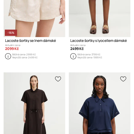
-16%
Lacoste šortky se lnem dámské
Lacoste šortky s lyocellem dámské
Aktuální cena:
Aktuální cena:
2099 Kč
2499 Kč
Běžná cena:
2999 Kč
Běžná cena:
3799 Kč
Nejnižší cena:
2499 Kč
Nejnižší cena:
1999 Kč