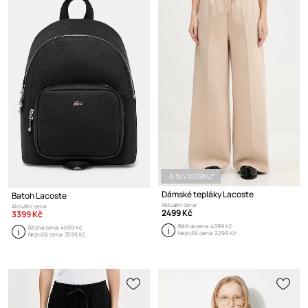
-5 % V KOŠÍKU*
Dámské tepláky Lacoste
Batoh Lacoste
Aktuální cena:
Aktuální cena:
2499 Kč
3399 Kč
Běžná cena:
4099 Kč
Běžná cena:
4699 Kč
Nejnižší cena:
2299 Kč
Nejnižší cena:
3599 Kč