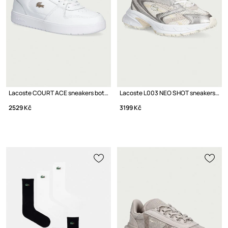
Lacoste COURT ACE sneakers boty dámské
Lacoste L003 NEO SHOT sneakers boty dámské
2529 Kč
3199 Kč