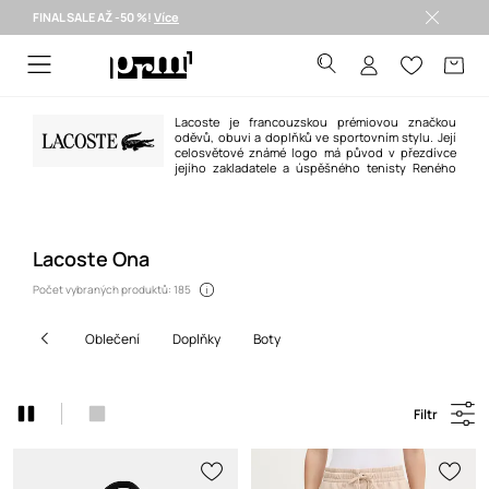
FINAL SALE AŽ -50 %!
Více
Doručení i do 24 h >
Lacoste je francouzskou prémiovou značkou
oděvů, obuvi a doplňků ve sportovním stylu. Její
celosvětové známé logo má původ v přezdívce
jejího zakladatele a úspěšného tenisty Reného
"aligátora" Lacosteho, kterou získal zásluhou své vytrvalosti na kurtu. Dnes
je značka světoznámá především díky vynikající kvalitě, pohodlí a
sportovnímu stylu všech jejich výrobků.
Lacoste Ona
Počet vybraných produktů: 185
oblečení
doplňky
boty
Filtr