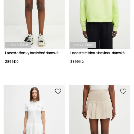
-5 % V KOŠÍKU*
-5 % V KOŠÍKU*
Lacoste šortky bavlněné dámské
Lacoste mikina s bavlnou dámská
2899 Kč
3899 Kč