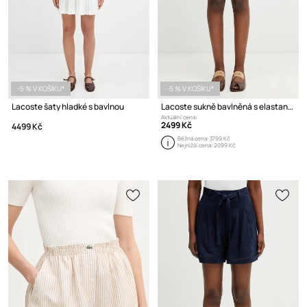
-5 % V KOŠÍKU*
-5 % V KOŠÍKU*
Lacoste šaty hladké s bavlnou
Lacoste sukně bavlněná s elastanem
Aktuální cena:
2499 Kč
4499 Kč
Běžná cena:
3799 Kč
Nejnižší cena:
2099 Kč