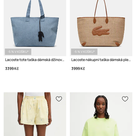
-5 % V KOŠÍKU*
-5 % V KOŠÍKU*
Lacoste tote taška dámská džínová
Lacoste nákupní taška dámská pletená
3399 Kč
3999 Kč