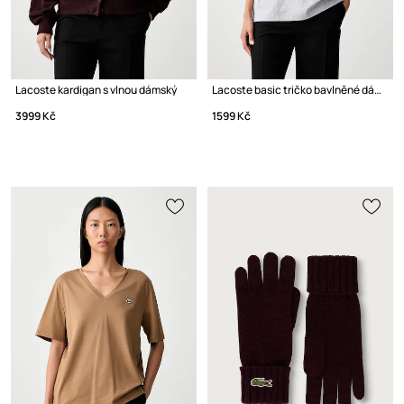
Lacoste kardigan s vlnou dámský
Lacoste basic tričko bavlněné dámské
3999 Kč
1599 Kč