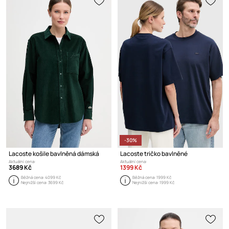
-30%
Lacoste košile bavlněná dámská
Lacoste tričko bavlněné
Aktuální cena:
Aktuální cena:
3689 Kč
1399 Kč
Běžná cena:
4099 Kč
Běžná cena:
1999 Kč
Nejnižší cena:
3699 Kč
Nejnižší cena:
1999 Kč