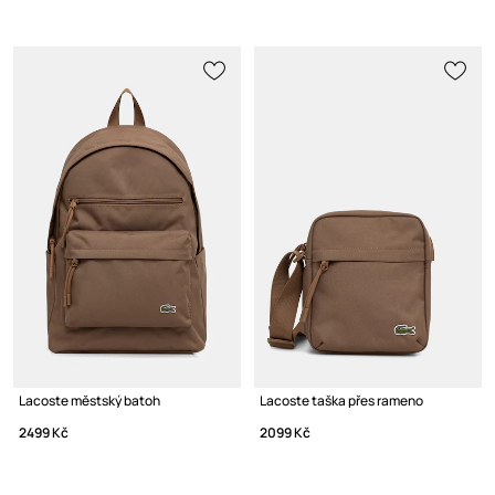
Lacoste městský batoh
Lacoste taška přes rameno
2499 Kč
2099 Kč