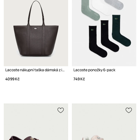
Lacoste nákupní taška dámská z imitace kůže
Lacoste ponožky 6-pack
4099 Kč
749 Kč