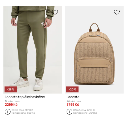
-28%
-20%
Lacoste tepláky bavlněné
Lacoste
Aktuální cena:
Aktuální cena:
2299 Kč
3799 Kč
Běžná cena:
3199 Kč
Běžná cena:
4799 Kč
Nejnižší cena:
3199 Kč
Nejnižší cena:
4799 Kč