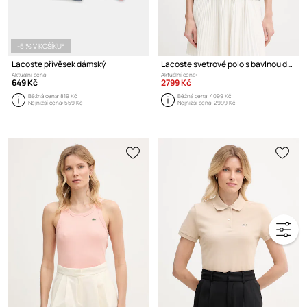
-5 % V KOŠÍKU*
Lacoste přívěsek dámský
Lacoste svetrové polo s bavlnou dámské
Aktuální cena:
Aktuální cena:
649 Kč
2799 Kč
Běžná cena:
819 Kč
Běžná cena:
4099 Kč
Nejnižší cena:
559 Kč
Nejnižší cena:
2999 Kč