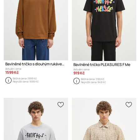
Bavlněné tričko s dlouhým rukávem PLEASURES Satisfaction Turtleneck
Bavlněné tričko PLEASURES F Me
Aktuální cena:
Aktuální cena:
1599 Kč
919 Kč
Běžná cena:
1999 Kč
Běžná cena:
1199 Kč
Nejnižší cena:
1699 Kč
Nejnižší cena:
949 Kč