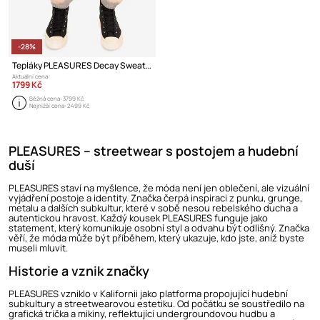
-28%
Tepláky PLEASURES Decay Sweat Pant Bleach
Aktuální cena:
1799 Kč
Běžná cena:
3799 Kč
Nejnižší cena:
2499 Kč
PLEASURES – streetwear s postojem a hudební
duší
PLEASURES staví na myšlence, že móda není jen oblečení, ale vizuální
vyjádření postoje a identity. Značka čerpá inspiraci z punku, grunge,
metalu a dalších subkultur, které v sobě nesou rebelského ducha a
autentickou hravost. Každý kousek PLEASURES funguje jako
statement, který komunikuje osobní styl a odvahu být odlišný. Značka
věří, že móda může být příběhem, který ukazuje, kdo jste, aniž byste
museli mluvit.
Historie a vznik značky
PLEASURES vzniklo v Kalifornii jako platforma propojující hudební
subkultury a streetwearovou estetiku. Od počátku se soustředilo na
grafická trička a mikiny, reflektující undergroundovou hudbu a