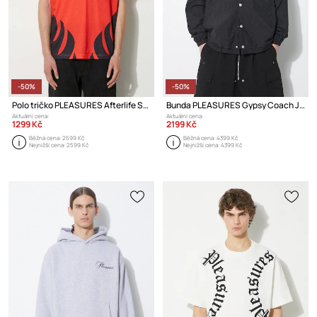
-50%
-50%
Polo tričko PLEASURES Afterlife Soccer Jersey
Bunda PLEASURES Gypsy Coach Jacket
Aktuální cena:
Aktuální cena:
1299 Kč
2199 Kč
Běžná cena:
2599 Kč
Běžná cena:
4399 Kč
Nejnižší cena:
2599 Kč
Nejnižší cena:
4399 Kč