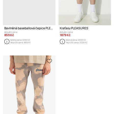
Bavlněná baseballová čepice PLEASURES Horns Canvas Cap
Kraťasy PLEASURES
Aktuální cena:
Aktuální cena:
859 Kč
1879 Kč
Běžná cena:
1099 Kč
Běžná cena:
2899 Kč
Nejnižší cena:
889 Kč
Nejnižší cena:
2029 Kč