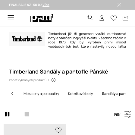
FINAL SALE AŽ -50 %!
Více
Doručení i do 24 h >
Timberland již tři generace vyrábí outdoorové
boty a oblečení nejvyšší kvality. Všechno začalo v
roce 1973, kdy byl vyroben první model
voděodolných bot, které nastavily novou laťku
provedení, odolnosti a ochrany. Dnes jsou boty s ikonickým stromkem
symbolem nejvyšší kvality ševcovského řemesla, skvělé kvality a
jedinečnosti, takže vlastně všeho, co definuje značku Timberland.
Timberland Sandály a pantofle Pánské
Počet vybraných produktů: 1
mokasíny a polobotky
kotníkové boty
sandály a pantofle
Filtr