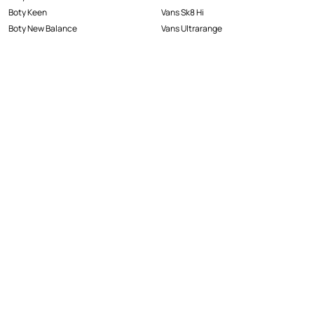
Boty Keen
Vans Sk8 Hi
Boty New Balance
Vans Ultrarange