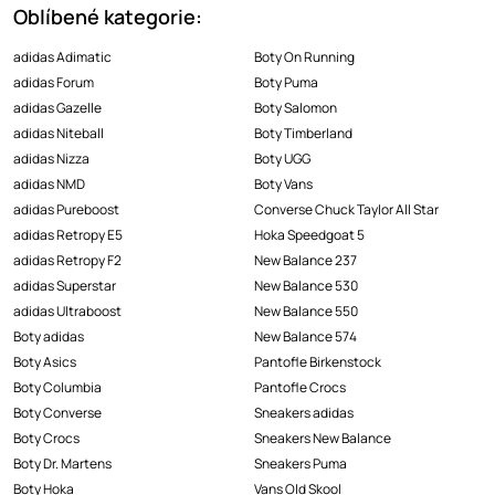
Oblíbené kategorie:
adidas Adimatic
Boty On Running
adidas Forum
Boty Puma
adidas Gazelle
Boty Salomon
adidas Niteball
Boty Timberland
adidas Nizza
Boty UGG
adidas NMD
Boty Vans
adidas Pureboost
Converse Chuck Taylor All Star
adidas Retropy E5
Hoka Speedgoat 5
adidas Retropy F2
New Balance 237
adidas Superstar
New Balance 530
adidas Ultraboost
New Balance 550
Boty adidas
New Balance 574
Boty Asics
Pantofle Birkenstock
Boty Columbia
Pantofle Crocs
Boty Converse
Sneakers adidas
Boty Crocs
Sneakers New Balance
Boty Dr. Martens
Sneakers Puma
Boty Hoka
Vans Old Skool