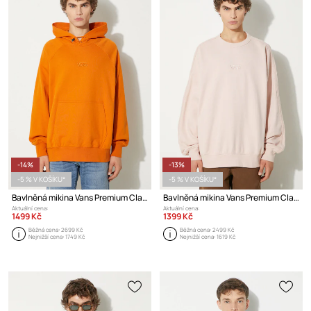
-14%
-13%
-5 % V KOŠÍKU*
-5 % V KOŠÍKU*
Bavlněná mikina Vans Premium Classics LX Hoodie Fleece
Bavlněná mikina Vans Premium Classics LX Crew Fleece
Aktuální cena:
Aktuální cena:
1499 Kč
1399 Kč
Běžná cena:
2699 Kč
Běžná cena:
2499 Kč
Nejnižší cena:
1749 Kč
Nejnižší cena:
1619 Kč