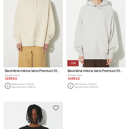
-11%
Bavlněná mikina Vans Premium Standards Baggy Fleece Po LX
Bavlněná mikina Vans Premium Standards Hoodie Fleece LX
Aktuální cena:
Aktuální cena:
1239 Kč
1499 Kč
Běžná cena:
2499 Kč
Běžná cena:
2789 Kč
Nejnižší cena:
1299 Kč
Nejnižší cena:
1699 Kč