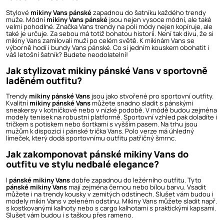
Stylové
mikiny Vans pánské
zapadnou do šatníku každého trendy
muže. Módní
mikiny Vans pánské
jsou nejen vysoce módní, ale také
velmi pohodlné. Značka
Vans
trendy na poli módy nejen kopíruje, ale
také je určuje. Za sebou má totiž bohatou historii. Není tak divu, že si
mikiny Vans zamilovali muži po celém světě. K mikinám Vans se
výborně hodí i
bundy Vans pánské
. Co si jedním kouskem obohatit i
váš letošní šatník? Budete neodolatelní!
Jak stylizovat mikiny pánské Vans v sportovně
laděném outfitu?
Trendy
mikiny pánské Vans
jsou jako stvořené pro sportovní outfity.
Kvalitní
mikiny pánské Vans
můžete snadno sladit s pánskými
sneakersy v kotníčkové nebo v nízké podobě. V módě budou zejména
modely tenisek na robustní platformě. Sportovní vzhled pak doladíte i
tričkem s potiskem nebo šortkami s vyšším pasem. Na trhu jsou
mužům k dispozici i
pánské trička Vans
. Polo verze má úhledný
límeček, který dodá sportovnímu outfitu patřičný šmrnc.
Jak zakomponovat pánské mikiny Vans do
outfitu ve stylu nedbalé elegance?
I
pánské mikiny Vans
dobře zapadnou do ležérního outfitu. Tyto
pánské mikiny Vans
mají zejména černou nebo bílou barvu. Vsadit
můžete i na trendy kousky v zemitých odstínech. Slušet vám budou i
modely mikin Vans v zeleném odstínu. Mikiny Vans můžete sladit např.
s kostkovanými kalhoty nebo s cargo kalhotami s praktickými kapsami.
Slušet vám budou i s taškou přes rameno.