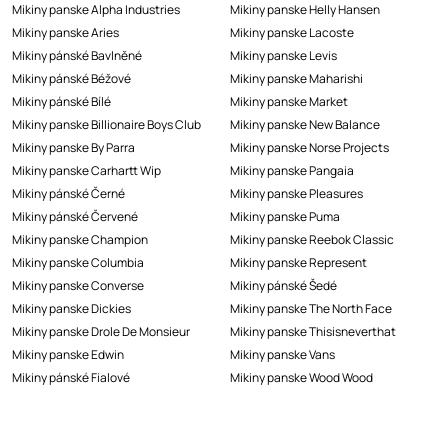
Mikiny panske Alpha Industries
Mikiny panske Helly Hansen
Mikiny panske Aries
Mikiny panske Lacoste
Mikiny pánské Bavlněné
Mikiny panske Levis
Mikiny pánské Béžové
Mikiny panske Maharishi
Mikiny pánské Bílé
Mikiny panske Market
Mikiny panske Billionaire Boys Club
Mikiny panske New Balance
Mikiny panske By Parra
Mikiny panske Norse Projects
Mikiny panske Carhartt Wip
Mikiny panske Pangaia
Mikiny pánské Černé
Mikiny panske Pleasures
Mikiny pánské Červené
Mikiny panske Puma
Mikiny panske Champion
Mikiny panske Reebok Classic
Mikiny panske Columbia
Mikiny panske Represent
Mikiny panske Converse
Mikiny pánské Šedé
Mikiny panske Dickies
Mikiny panske The North Face
Mikiny panske Drole De Monsieur
Mikiny panske Thisisneverthat
Mikiny panske Edwin
Mikiny panske Vans
Mikiny pánské Fialové
Mikiny panske Wood Wood