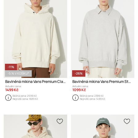
-11%
-5 % V KOŠÍKU*
-26%
Bavlněná mikina Vans Premium Classics LX Hoodie Fleece
Bavlněná mikina Vans Premium Standards Crew Fleece LX
Aktuální cena:
Aktuální cena:
1499 Kč
1099 Kč
Běžná cena:
2599 Kč
Běžná cena:
2399 Kč
Nejnižší cena:
1689 Kč
Nejnižší cena:
1499 Kč