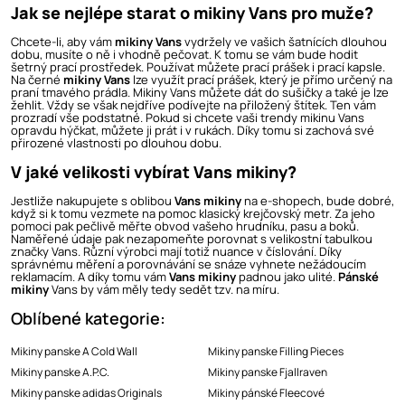
Jak se nejlépe starat o mikiny Vans pro muže?
Chcete-li, aby vám
mikiny Vans
vydržely ve vašich šatnících dlouhou
dobu, musíte o ně i vhodně pečovat. K tomu se vám bude hodit
šetrný prací prostředek. Používat můžete prací prášek i prací kapsle.
Na černé
mikiny Vans
lze využít prací prášek, který je přímo určený na
praní tmavého prádla. Mikiny Vans můžete dát do sušičky a také je lze
žehlit. Vždy se však nejdříve podívejte na přiložený štítek. Ten vám
prozradí vše podstatné. Pokud si chcete vaši trendy mikinu Vans
opravdu hýčkat, můžete ji prát i v rukách. Díky tomu si zachová své
přirozené vlastnosti po dlouhou dobu.
V jaké velikosti vybírat Vans mikiny?
Jestliže nakupujete s oblibou
Vans mikiny
na e-shopech, bude dobré,
když si k tomu vezmete na pomoc klasický krejčovský metr. Za jeho
pomoci pak pečlivě měřte obvod vašeho hrudníku, pasu a boků.
Naměřené údaje pak nezapomeňte porovnat s velikostní tabulkou
značky Vans. Různí výrobci mají totiž nuance v číslování. Díky
správnému měření a porovnávání se snáze vyhnete nežádoucím
reklamacím. A díky tomu vám
Vans mikiny
padnou jako ulité.
Pánské
mikiny
Vans by vám měly tedy sedět tzv. na míru.
Oblíbené kategorie:
Mikiny panske A Cold Wall
Mikiny panske Filling Pieces
Mikiny panske A.P.C.
Mikiny panske Fjallraven
Mikiny panske adidas Originals
Mikiny pánské Fleecové