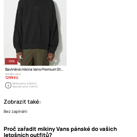
-13%
Bavlněná mikina Vans Premium Standards Crew Fleece LX
Aktuální cena:
1299 Kč
Běžná cena:
2289 Kč
Nejnižší cena:
1499 Kč
Zobrazit také:
Bez zapínání
Proč zařadit mikiny Vans pánské do vašich
letošních outfitů?