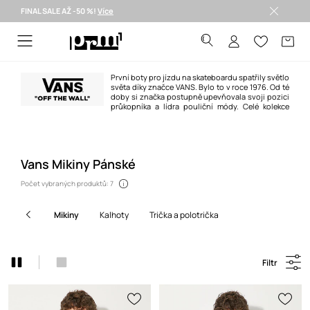
FINAL SALE AŽ -50 %!
Více
Doručení i do 24 h >
První boty pro jízdu na skateboardu spatřily světlo
světa díky značce VANS. Bylo to v roce 1976. Od té
doby si značka postupně upevňovala svoji pozici
průkopníka a lídra pouliční módy. Celé kolekce
obuvi a oděvů se pokaždé nesou ve stylu vnímaném jako duch jižní
Kalifornie.
VANS je jedna z oblíbených značek skateboardistů, surferů a hudebníků.
Vans Mikiny Pánské
Počet vybraných produktů: 7
mikiny
kalhoty
trička a polotrička
Filtr