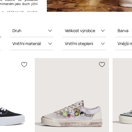
vnímaném jako duch jižní
 z oblíbených značek
surferů a hudebníků.
Druh
Velikost výrobce
Barva
Vnitřní materiál
Vnitřní oteplení
Vnější 