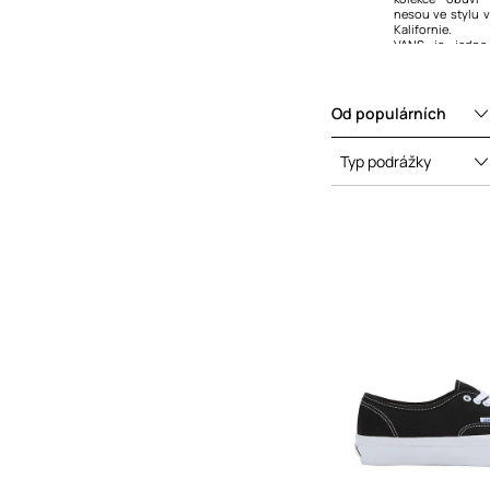
nesou ve stylu 
Kalhoty
Tenisky
Kalifornie.
VANS je jedna
Trička a polotrička
Kecky
skateboardistů, 
Od populárních
Typ podrážky