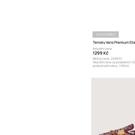
-5 % V KOŠÍKU*
Aktuální cena:
1299 Kč
Běžná cena:
2299 Kč
Nejnižší cena za posledních 3
poskytnutím slevy:
1199 Kč