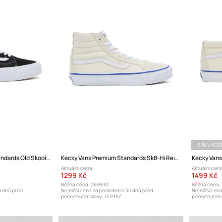
-5 % V KOŠ
Tenisky Vans Premium Standards Old Skool 36
Kecky Vans Premium Standards Sk8-Hi Reissue 38
Aktuální cena:
Aktuální cena
1299 Kč
1499 Kč
Běžná cena:
2699 Kč
Běžná cena:
0 dnů před
Nejnižší cena za posledních 30 dnů před
Nejnižší cen
poskytnutím slevy:
1339 Kč
poskytnutím s