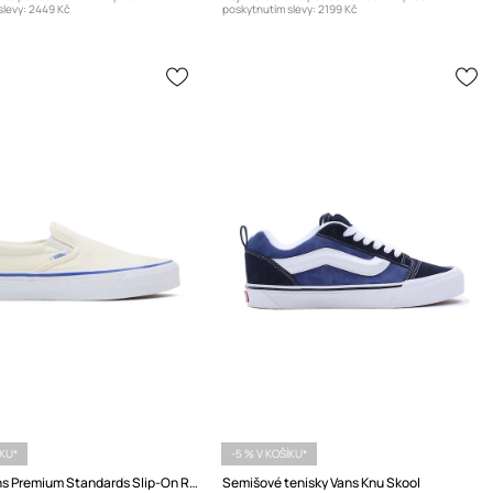
levy:
2449 Kč
poskytnutím slevy:
2199 Kč
ÍKU*
-5 % V KOŠÍKU*
Tenisky Vans Premium Standards Slip-On Reissue 98
Semišové tenisky Vans Knu Skool