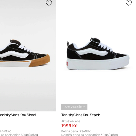
-5 % V KOŠÍKU*
enisky Vans Knu Skool
Tenisky Vans Knu Stack
:
Aktuální cena:
1999 Kč
2449 Kč
Běžná cena:
2949 Kč
a za posledních 30 dnů před
Nejnižší cena za posledních 30 dnů před