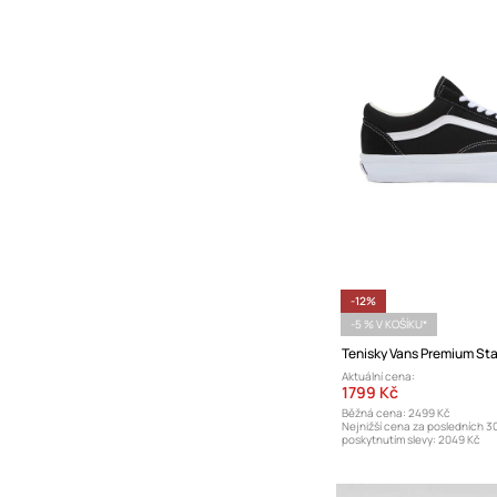
-12%
-5 % V KOŠÍKU*
Aktuální cena:
1799 Kč
Běžná cena:
2499 Kč
Nejnižší cena za posledních 3
poskytnutím slevy:
2049 Kč