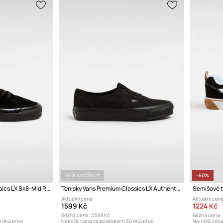
-5 % V KOŠÍKU*
-50%
Kecky Vans Premium Classics LX Sk8-Mid Reissue 83
Tenisky Vans Premium Classics LX Authentic Reissue 44
Semišové t
Aktuální cena:
Aktuální cena
1599 Kč
1224 Kč
Běžná cena:
2399 Kč
Běžná cena:
0 dnů před
Nejnižší cena za posledních 30 dnů před
Nejnižší cen