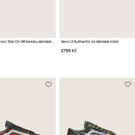
Vans LX Classic Slip-On 98 tenisky dámské nízké
Vans LX Authentic 44 dámské nízké
2799 Kč