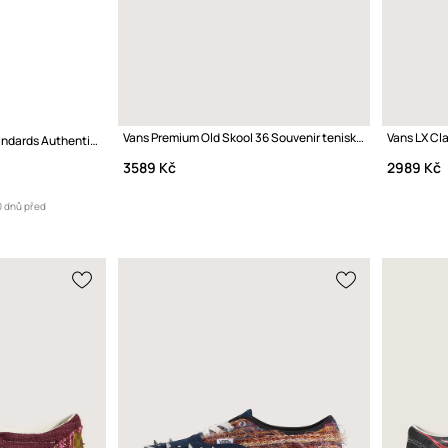
Vans Premium Old Skool 36 Souvenir tenisky
Tenisky Vans Premium Standards Authentic Reissue 44
3589 Kč
2989 Kč
0 dnů před