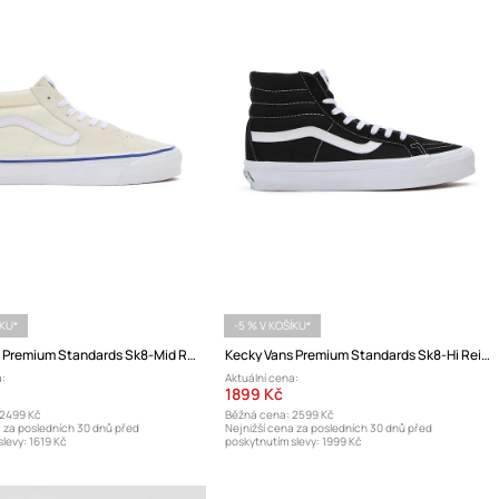
ÍKU*
-5 % V KOŠÍKU*
Kecky Vans Premium Standards Sk8-Mid Reissue 83
Kecky Vans Premium Standards Sk8-Hi Reissue 38
:
Aktuální cena:
1899 Kč
2499 Kč
Běžná cena:
2599 Kč
a za posledních 30 dnů před
Nejnižší cena za posledních 30 dnů před
levy:
1619 Kč
poskytnutím slevy:
1999 Kč