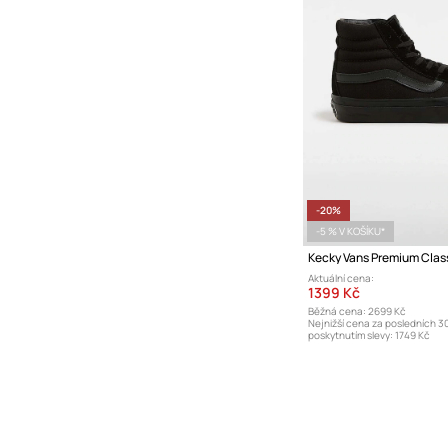
-20%
-5 % V KOŠÍKU*
Aktuální cena:
1399 Kč
Běžná cena:
2699 Kč
Nejnižší cena za posledních 3
poskytnutím slevy:
1749 Kč