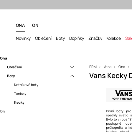
ONA
ON
Novinky
Oblečení
Boty
Doplňky
Značky
Kolekce
Sal
Ona
PRM
Vans
Ona
Oblečení
Vans Kecky
Boty
Topy a trička
Kotníkové boty
Tenisky
Kecky
On
První boty pro
spatřily světlo
Bylo to v roce 1
Oblečení
postupně upev
průkopníka a lí
Boty
Mikiny
kolekce obuvi