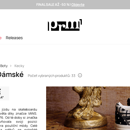
FINAL SALE AŽ -50 %!
Objevte
Doručení i do 24 h >
Vybrané prémiové značky >
SUMMER SALE
e
Releases
Boty
Kecky
 Dámské
Počet vybraných produktů: 33
 jízdu na skateboardu
 světa díky značce VANS.
976. Od té doby si značka
ňovala svoji pozici
dra pouliční módy. Celé
 a oděvů se pokaždé