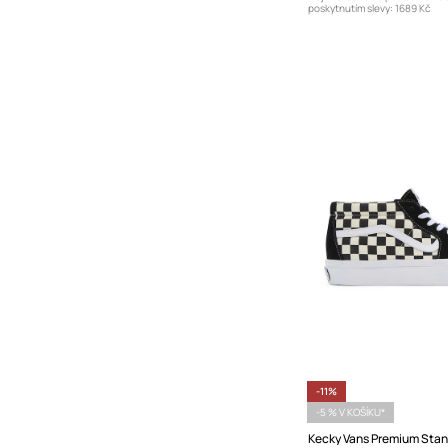
poskytnutím slevy:
1689 Kč
-11%
-5 % V KOŠÍKU*