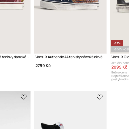
-27%
-5 % V KOŠ
Vans LX Classic Slip-On 98 tenisky dámské nízké
Vans LX Authentic 44 tenisky dámské nízké
Vans LX Old
Aktuální cena
2799 Kč
2099 Kč
Běžná cena:
Nejnižší cen
poskytnutím s