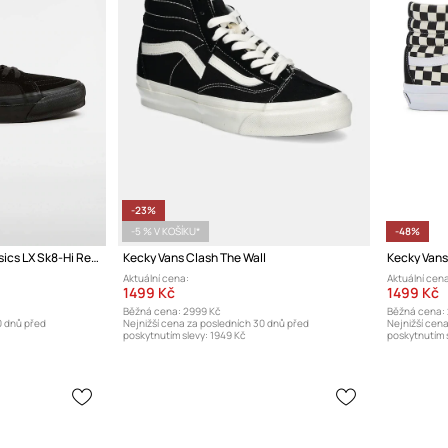
-23%
-5 % V KOŠÍKU*
-48%
Kecky Vans Premium Classics LX Sk8-Hi Reissue 38
Kecky Vans Clash The Wall
Aktuální cena:
Aktuální cena
1499 Kč
1499 Kč
Běžná cena:
2999 Kč
Běžná cena:
0 dnů před
Nejnižší cena za posledních 30 dnů před
Nejnižší cen
poskytnutím slevy:
1949 Kč
poskytnutím s