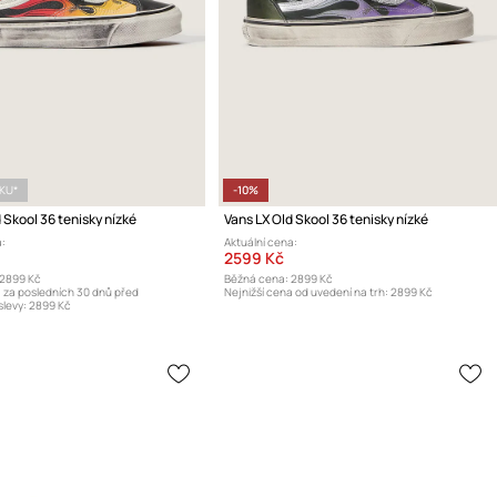
ÍKU*
-10%
 Skool 36 tenisky nízké
Vans LX Old Skool 36 tenisky nízké
:
Aktuální cena:
2599 Kč
2899 Kč
Běžná cena:
2899 Kč
a za posledních 30 dnů před
Nejnižší cena od uvedení na trh:
2899 Kč
levy:
2899 Kč