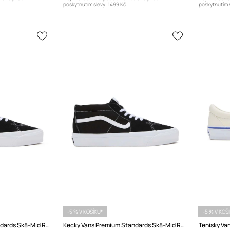
poskytnutím slevy:
1499 Kč
poskytnutím s
-5 % V KOŠÍKU*
-5 % V KOŠ
Kecky Vans Premium Standards Sk8-Mid Reissue 83
Kecky Vans Premium Standards Sk8-Mid Reissue 83