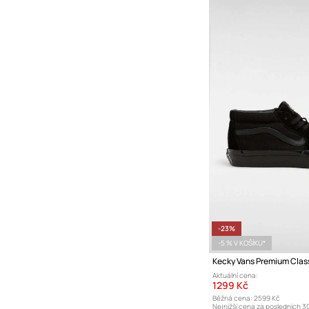
-23%
-5 % V KOŠÍKU*
Aktuální cena:
1299 Kč
Běžná cena:
2599 Kč
Nejnižší cena za posledních 3