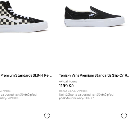
Kecky Vans Premium Standards Sk8-Hi Reissue 38
Tenisky Vans Premium Standards Slip-On Reissue 98
:
Aktuální cena:
1199 Kč
2899 Kč
Běžná cena:
2299 Kč
a za posledních 30 dnů před
Nejnižší cena za posledních 30 dnů před
levy:
2899 Kč
poskytnutím slevy:
1199 Kč