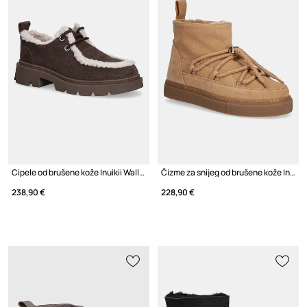
Cipele od brušene kože Inuikii Wallabee Curly
Čizme za snijeg od brušene kože Inuikii Classic Low
238,90 €
228,90 €