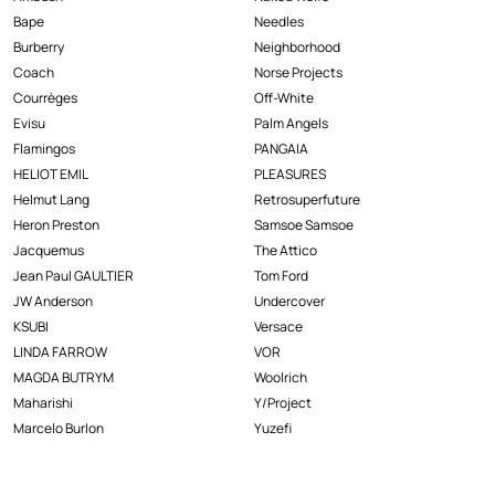
Bape
Needles
Burberry
Neighborhood
Coach
Norse Projects
Courrèges
Off-White
Evisu
Palm Angels
Flamingos
PANGAIA
HELIOT EMIL
PLEASURES
Helmut Lang
Retrosuperfuture
Heron Preston
Samsoe Samsoe
Jacquemus
The Attico
Jean Paul GAULTIER
Tom Ford
JW Anderson
Undercover
KSUBI
Versace
LINDA FARROW
VOR
MAGDA BUTRYM
Woolrich
Maharishi
Y/Project
Marcelo Burlon
Yuzefi