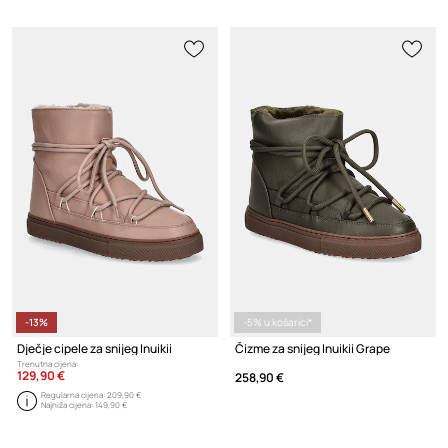
-13%
-5% u košarici*
Dječje cipele za snijeg Inuikii
Čizme za snijeg Inuikii Grape
Trenutna cijena:
129,90 €
258,90 €
Regularna cijena:
209,90 €
Najniža cijena:
149,90 €