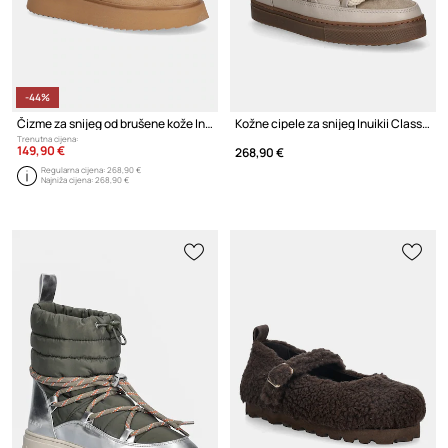
-44%
Čizme za snijeg od brušene kože Inuikii Shearling Micro
Kožne cipele za snijeg Inuikii Classic High
Trenutna cijena:
149,90 €
268,90 €
Regularna cijena:
268,90 €
Najniža cijena:
268,90 €