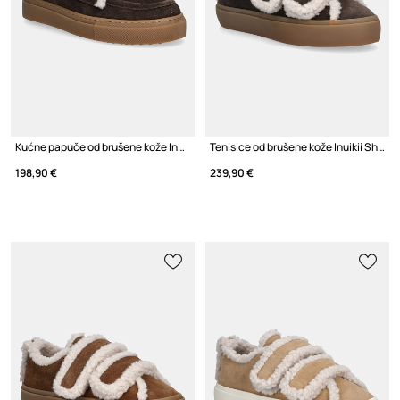
Kućne papuče od brušene kože Inuikii Mule Wool
Tenisice od brušene kože Inuikii Shearling Low Velcro
198,90 €
239,90 €