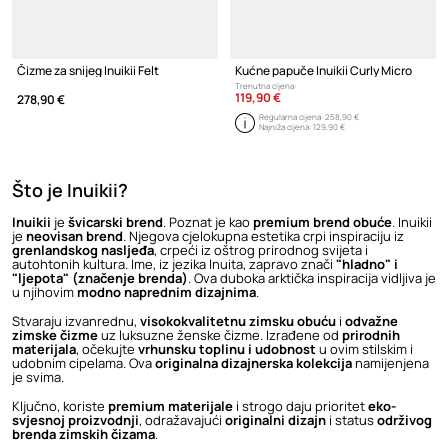
Čizme za snijeg Inuikii Felt
Kućne papuče Inuikii Curly Micro
Trenutna cijena:
119,90 €
278,90 €
Regularna cijena:
258,90 €
Najniža cijena:
129,90 €
Što je Inuikii?
Inuikii
je
švicarski brend
. Poznat je kao
premium brend obuće
. Inuikii
je
neovisan brend
. Njegova cjelokupna estetika crpi inspiraciju iz
grenlandskog nasljeđa
, crpeći iz oštrog prirodnog svijeta i
autohtonih kultura. Ime, iz jezika Inuita, zapravo znači
"hladno" i
"ljepota" (značenje brenda)
. Ova duboka arktička inspiracija vidljiva je
u njihovim
modno naprednim dizajnima
.
Stvaraju izvanrednu,
visokokvalitetnu zimsku obuću
i
odvažne
zimske čizme
uz luksuzne ženske čizme. Izrađene od
prirodnih
materijala
, očekujte
vrhunsku toplinu i udobnost
u ovim stilskim i
udobnim cipelama. Ova
originalna dizajnerska kolekcija
namijenjena
je svima.
Ključno, koriste
premium materijale
i strogo daju prioritet
eko-
svjesnoj proizvodnji
, odražavajući
originalni dizajn
i status
održivog
brenda zimskih čizama
.