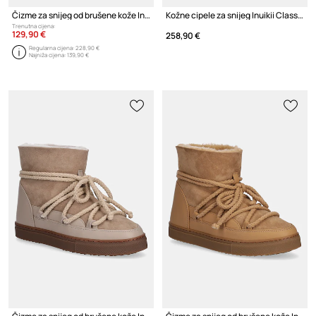
Čizme za snijeg od brušene kože Inuikii Classic Low
Kožne cipele za snijeg Inuikii Classic
Trenutna cijena:
129,90 €
258,90 €
Regularna cijena:
228,90 €
Najniža cijena:
139,90 €