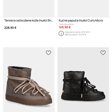
Tenisice od brušene kože Inuikii Shearling Low Velcro
Kućne papuče Inuikii Curly Micro
Trenutna cijena:
149,90 €
228,90 €
Regularna cijena:
258,90 €
Najniža cijena:
159,90 €