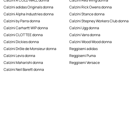
Calzini A COLD WALL donna
Calzini Red Wing donna
Calzini adidas Originals donna
Calzini Rick Owens donna
Calzini Alpha Industries donna
Calzini Stance donna
Calzini by Parra donna
Calzini Stepney Workers Club donna
Calzini Carhartt WIP donna
Calzini Ugg donna
Calzini CLOTTEE donna
Calzini Vans donna
Calzini Dickies donna
Calzini Wood Wood donna
Calzini Drôle de Monsieur donna
Reggiseni adidas
Calzini Levis donna
Reggiseni Puma
Calzini Maharishi donna
Reggiseni Versace
Calzini Neil Barett donna