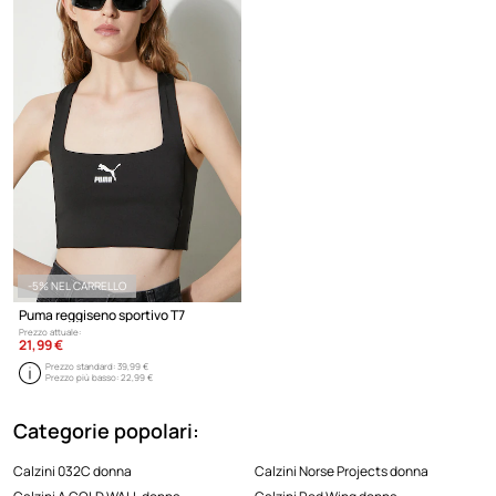
classici offrono una miscela di comfort e stile che risuona con una vasta
gamma di consumatori che apprezzano sia l'eccellenza atletica che la
design alla moda.
-5% NEL CARRELLO
Puma reggiseno sportivo T7
Prezzo attuale:
21,99 €
Prezzo standard:
39,99 €
Prezzo più basso:
22,99 €
Categorie popolari:
Calzini 032C donna
Calzini Norse Projects donna