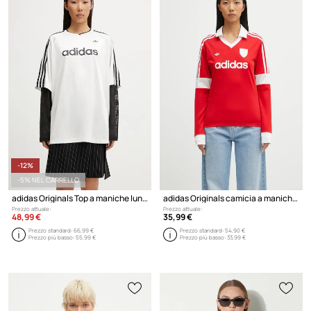
-12%
-5% NEL CARRELLO
adidas Originals Top a maniche lunghe da donna
adidas Originals camicia a maniche lunghe Footie Collar T
Prezzo attuale:
Prezzo attuale:
48,99 €
35,99 €
Prezzo standard:
66,99 €
Prezzo standard:
54,90 €
Prezzo più basso:
55,99 €
Prezzo più basso:
33,99 €