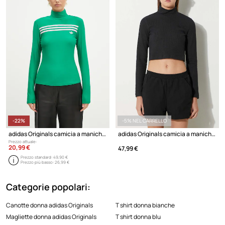
-22%
-5% NEL CARRELLO
adidas Originals camicia a maniche lunghe Longsleeve 3S Tee
adidas Originals camicia a maniche lunghe
Prezzo attuale:
20,99 €
47,99 €
Prezzo standard:
49,90 €
Prezzo più basso:
26,99 €
Categorie popolari:
Canotte donna adidas Originals
T shirt donna bianche
Magliette donna adidas Originals
T shirt donna blu