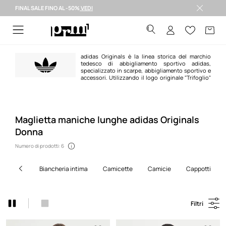
FINAL SALE FINO AL -50%
VEDI
Spedizione entro 24 ore >
adidas Originals è la linea storica del marchio
tedesco di abbigliamento sportivo adidas,
specializzato in scarpe, abbigliamento sportivo e
accessori. Utilizzando il logo originale "Trifoglio"
presentato prima delle Olimpiadi di Monaco del 1972, il marchio si concentra
su periodi storici influenti nella storia del marchio, combinando
un'atmosfera retrò con design audaci e moderni. Sede di numerosi modelli
iconici come Gazelle, Samba e Spezial, il marchio continua a fornire
cambiamenti moderni su alcune delle sue silhouette più uniche e
Maglietta maniche lunghe adidas Originals
nostalgiche.
Donna
Numero di prodotti: 6
biancheria intima
camicette
camicie
cappotti
Filtri