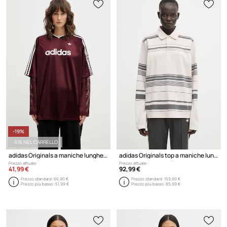
-19%
-5% NEL CARRELLO
adidas Originals a maniche lunghe da donna LACE LS JERSEY
adidas Originals top a maniche lunghe in cotone x Wales Bonner Polo
Prezzo attuale:
Prezzo attuale:
41,99 €
92,99 €
Prezzo standard:
66,90 €
Prezzo standard:
159,90 €
Prezzo più basso:
51,99 €
Prezzo più basso:
85,99 €