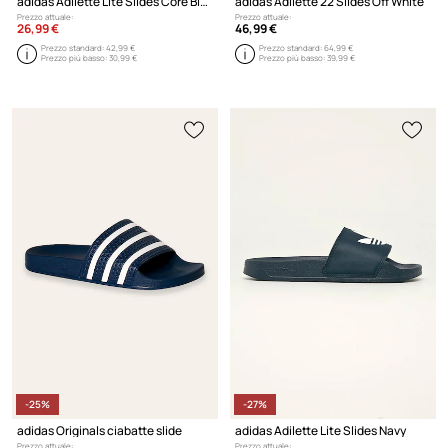
adidas Adilette Lite Slides Core Black Cloud White
adidas Adilette 22 Slides Off White
Prezzo attuale:
Prezzo attuale:
26,99 €
46,99 €
Prezzo standard:
42,99 €
Prezzo standard:
64,99 €
Prezzo più basso:
30,99 €
Prezzo più basso:
39,99 €
-25%
-27%
adidas Originals ciabatte slide
adidas Adilette Lite Slides Navy
Prezzo attuale:
Prezzo attuale: