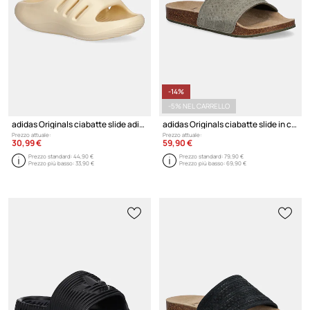
-14%
-5% NEL CARRELLO
adidas Originals ciabatte slide adiFOM IIInfinity Slide
adidas Originals ciabatte slide in camoscio Adilette Rs
Prezzo attuale:
Prezzo attuale:
30,99 €
59,90 €
Prezzo standard:
44,90 €
Prezzo standard:
79,90 €
Prezzo più basso:
33,90 €
Prezzo più basso:
69,90 €