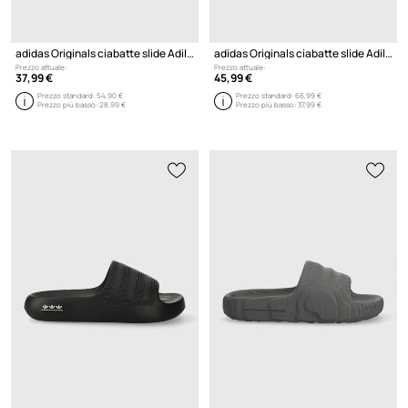
adidas Originals ciabatte slide Adilette Ayoon
adidas Originals ciabatte slide Adilette 22
Prezzo attuale:
Prezzo attuale:
37,99 €
45,99 €
Prezzo standard:
54,90 €
Prezzo standard:
66,99 €
Prezzo più basso:
28,99 €
Prezzo più basso:
37,99 €