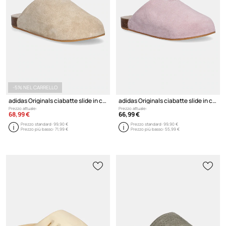
-5% NEL CARRELLO
adidas Originals ciabatte slide in camoscio Adimule
adidas Originals ciabatte slide in camoscio Adimule
Prezzo attuale:
Prezzo attuale:
68,99 €
66,99 €
Prezzo standard:
99,90 €
Prezzo standard:
99,90 €
Prezzo più basso:
71,99 €
Prezzo più basso:
55,99 €