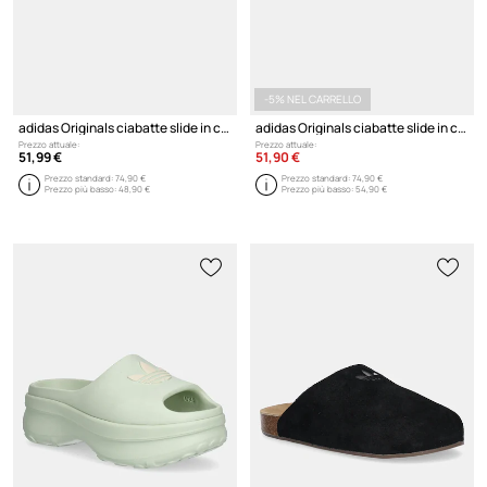
-5% NEL CARRELLO
adidas Originals ciabatte slide in camoscio Adilette RS
adidas Originals ciabatte slide in camoscio Adilette RS
Prezzo attuale:
Prezzo attuale:
51,99 €
51,90 €
Prezzo standard:
74,90 €
Prezzo standard:
74,90 €
Prezzo più basso:
48,90 €
Prezzo più basso:
54,90 €