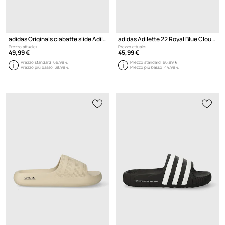
adidas Originals ciabatte slide Adilette 22
adidas Adilette 22 Royal Blue Cloud White
Prezzo attuale:
Prezzo attuale:
49,99 €
45,99 €
Prezzo standard:
66,99 €
Prezzo standard:
66,99 €
Prezzo più basso:
38,99 €
Prezzo più basso:
44,99 €