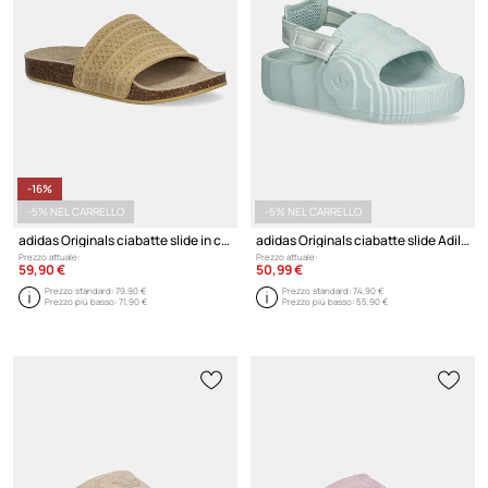
-16%
-5% NEL CARRELLO
-5% NEL CARRELLO
adidas Originals ciabatte slide in camoscio Adilette Rs
adidas Originals ciabatte slide Adilette 22 Xlg W
Prezzo attuale:
Prezzo attuale:
59,90 €
50,99 €
Prezzo standard:
79,90 €
Prezzo standard:
74,90 €
Prezzo più basso:
71,90 €
Prezzo più basso:
55,90 €