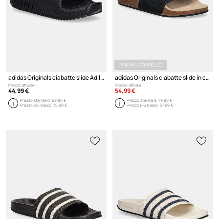
-5% NEL CARRELLO
adidas Originals ciabatte slide Adilette 25
adidas Originals ciabatte slide in camoscio Adilette RS
Prezzo attuale:
Prezzo attuale:
44,99 €
54,99 €
Prezzo standard:
69,90 €
Prezzo standard:
79,90 €
Prezzo più basso:
35,99 €
Prezzo più basso:
57,99 €