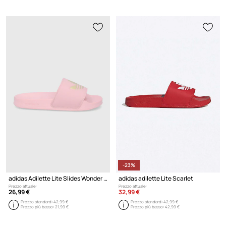
-23%
adidas Adilette Lite Slides Wonder Mauve Matte Gold
adidas adilette Lite Scarlet
Prezzo attuale:
Prezzo attuale:
26,99 €
32,99 €
Prezzo standard:
42,99 €
Prezzo standard:
42,99 €
Prezzo più basso:
21,99 €
Prezzo più basso:
42,99 €