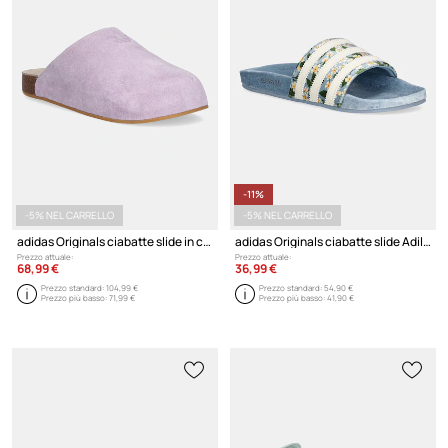
-11%
-5% NEL CARRELLO
-5% NEL CARRELLO
adidas Originals ciabatte slide in camoscio Adimule
adidas Originals ciabatte slide Adilette W
Prezzo attuale:
Prezzo attuale:
68,99 €
36,99 €
Prezzo standard:
104,99 €
Prezzo standard:
54,90 €
Prezzo più basso:
71,99 €
Prezzo più basso:
41,90 €