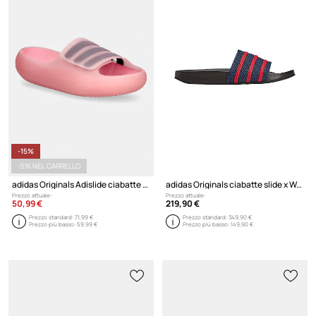
-15%
-5% NEL CARRELLO
adidas Originals Adislide ciabatte slide
adidas Originals ciabatte slide x Wales Bonner Adilette
Prezzo attuale:
Prezzo attuale:
50,99 €
219,90 €
Prezzo standard:
71,99 €
Prezzo standard:
349,90 €
Prezzo più basso:
59,99 €
Prezzo più basso:
149,90 €