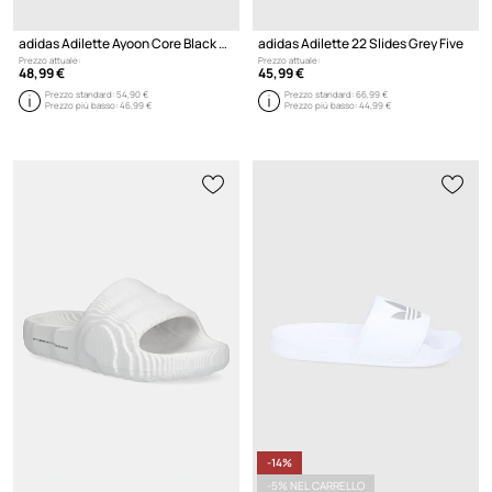
adidas Adilette Ayoon Core Black Cloud White
adidas Adilette 22 Slides Grey Five
Prezzo attuale:
Prezzo attuale:
48,99 €
45,99 €
Prezzo standard:
54,90 €
Prezzo standard:
66,99 €
Prezzo più basso:
46,99 €
Prezzo più basso:
44,99 €
-14%
-5% NEL CARRELLO