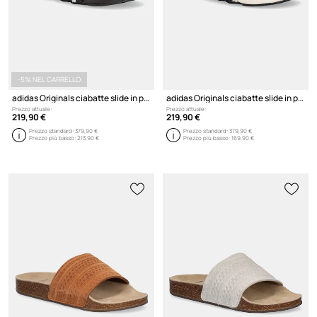
-5% NEL CARRELLO
adidas Originals ciabatte slide in pelle x WB Adilette
adidas Originals ciabatte slide in pelle x WB Adilette
Prezzo attuale:
Prezzo attuale:
219,90 €
219,90 €
Prezzo standard:
379,90 €
Prezzo standard:
379,90 €
Prezzo più basso:
213,90 €
Prezzo più basso:
169,90 €