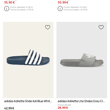
35,90 €
30,99 €
Prezzo standard:
47,90 €
Prezzo standard:
42,99 €
Prezzo più basso:
47,90 €
Prezzo più basso:
42,99 €
adidas Adilette Slide Adi Blue White
adidas Adilette Lite Slides Grey Cloud White
Prezzo attuale:
28,99 €
42,99 €