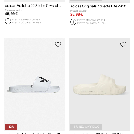
adidas Adilette 22 Slides Crystal White
adidas Originals Adilette Lite White
Prezzo attuale:
Prezzo attuale:
45,99 €
28,99 €
Prezzo standard:
66,99 €
Prezzo standard:
42,99 €
Prezzo più basso:
44,99 €
Prezzo più basso:
33,99 €
-12%
-5% NEL CARRELLO