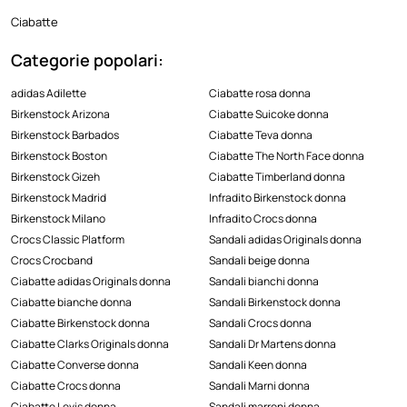
Ciabatte
Categorie popolari:
adidas Adilette
Ciabatte rosa donna
Birkenstock Arizona
Ciabatte Suicoke donna
Birkenstock Barbados
Ciabatte Teva donna
Birkenstock Boston
Ciabatte The North Face donna
Birkenstock Gizeh
Ciabatte Timberland donna
Birkenstock Madrid
Infradito Birkenstock donna
Birkenstock Milano
Infradito Crocs donna
Crocs Classic Platform
Sandali adidas Originals donna
Crocs Crocband
Sandali beige donna
Ciabatte adidas Originals donna
Sandali bianchi donna
Ciabatte bianche donna
Sandali Birkenstock donna
Ciabatte Birkenstock donna
Sandali Crocs donna
Ciabatte Clarks Originals donna
Sandali Dr Martens donna
Ciabatte Converse donna
Sandali Keen donna
Ciabatte Crocs donna
Sandali Marni donna
Ciabatte Levis donna
Sandali marroni donna