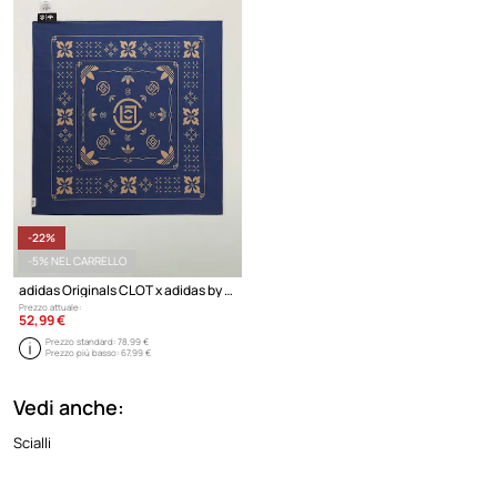
-22%
-5% NEL CARRELLO
adidas Originals CLOT x adidas by Edison Chen sciarpa piccola in cotone
Prezzo attuale:
52,99 €
Prezzo standard:
78,99 €
Prezzo più basso:
67,99 €
Vedi anche:
Scialli