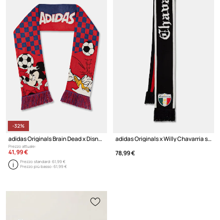
-32%
adidas Originals Brain Dead x Disney sciarpa da uomo
adidas Originals x Willy Chavarria sciarpa
Prezzo attuale:
41,99 €
78,99 €
Prezzo standard:
61,99 €
Prezzo più basso:
61,99 €