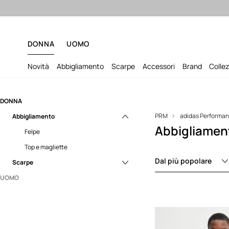
Sped
DONNA
UOMO
Novità
Abbigliamento
Scarpe
Accessori
Brand
Collez
DONNA
PRM
adidas Performa
Abbigliamento
Abbigliamen
Felpe
Top e magliette
Dal più popolare
Scarpe
UOMO
Sneakers
Abbigliamento
Scarpe
Felpe
Giacche
Sneakers