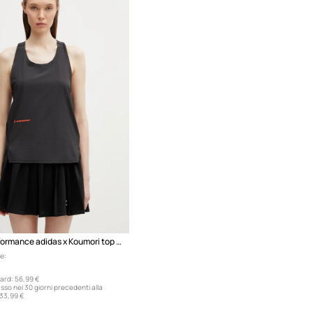
adidas Performance adidas x Koumori top da allenamento da donna
e:
ard:
56,99 €
sso nei 30 giorni precedenti alla
33,99 €