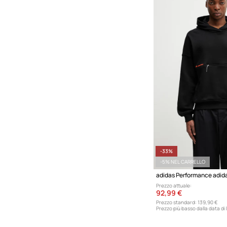
Maglieria
Pantaloncini
Pantaloni
T-shirt e polo
-33%
-5% NEL CARRELLO
Prezzo attuale:
92,99 €
Prezzo standard:
139,90 €
Prezzo più basso dalla data di 