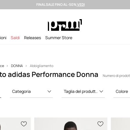
FINAL SALE FINO AL -50%
VEDI
izione entro 24 ore >
Brand premium selezionati >
Summer Sale fino al
ioni
Saldi
Releases
Summer Store
nce
DONNA
Abbigliamento
to adidas Performance Donna
Numero di prodott
Categoria
Taglia del produttore
Colore