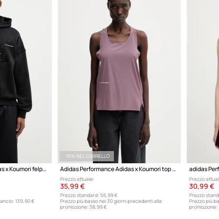
-15% NEL CARRELLO
adidas Performance adidas x Koumori felpa con cappuccio in cotone
Adidas Performance Adidas x Koumori top da allenamento da donna
Prezzo attuale:
Prezzo attual
35,99 €
30,99 €
Prezzo standard:
56,99 €
Prezzo stand
lancio:
139,90 €
Prezzo più basso nei 30 giorni precedenti alla
Prezzo più ba
promozione:
38,99 €
promozione: