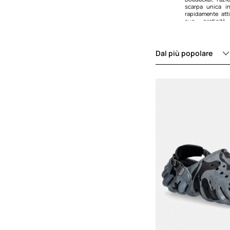
scarpa unica i
rapidamente atti
sua pratici
convenzionale.
Uno dei modelli 
Classic Clog. R
Dal più popolare
design leggero, 
pulire, quest
sinonimo di comfo
Crocband Clog
modello popolare,
sportiva.
Il marchio si 
collaborazioni i
marchi come
Levi
partnership han
ciò che
Crocs può essere
edizione limit
persone alla mod
il comfort e la 
preferiti tra 
calzature pratich
rilassandoti 
dichiarazione d
Crocband Clog
miscela unica
contemporaneo