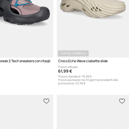
-5% NEL CARRELLO
break 2 Tech sneakers con ritagli
Crocs Echo Wave ciabatte slide
Prezzo attuale:
61,99 €
Prezzo standard:
78,99 €
Prezzo più basso nei 30 giorni precedenti alla
promozione:
53,99 €