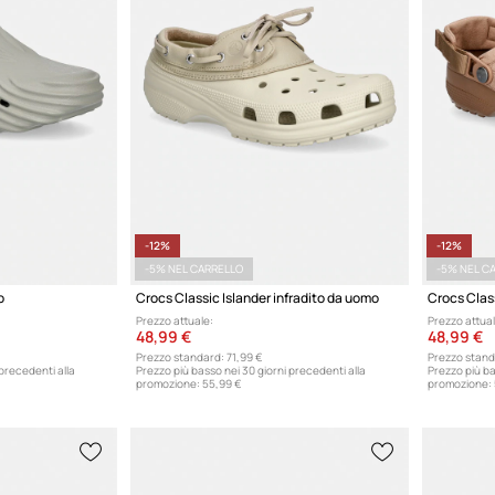
-12%
-12%
-5% NEL CARRELLO
-5% NEL C
o
Crocs Classic Islander infradito da uomo
Prezzo attuale:
Prezzo attual
48,99 €
48,99 €
Prezzo standard:
71,99 €
Prezzo stand
 precedenti alla
Prezzo più basso nei 30 giorni precedenti alla
Prezzo più ba
promozione:
55,99 €
promozione: