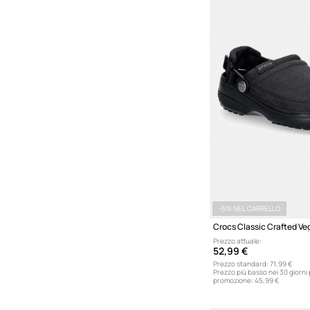
-5% NEL CARRELLO
Prezzo attuale:
52,99 €
Prezzo standard:
71,99 €
Prezzo più basso nei 30 giorni
promozione:
45,99 €