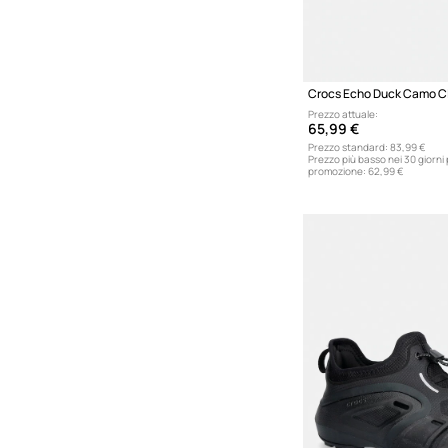
pubblico diversif
Crocs Echo Duck Camo Cl
Prezzo attuale:
65,99 €
Prezzo standard:
83,99 €
Prezzo più basso nei 30 giorni
promozione:
62,99 €