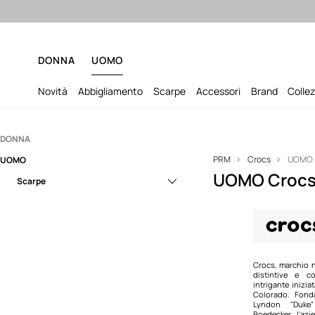
Sped
DONNA
UOMO
Novità
Abbigliamento
Scarpe
Accessori
Brand
Collez
DONNA
PRM
Crocs
UOMO
UOMO
Scarpe
UOMO Croc
Scarpe
Pantofole
Sandali e infradito
Pantofole
Scarpe da esterno
Sandali e infradito
Sneakers
Mocassini e stringate
Stivaletti
Scarpe da esterno
Crocs, marchio n
distintive e 
intrigante inizia
Ballerine
Sneakers
Colorado. Fond
Lyndon "Duk
Boedecker, l'az