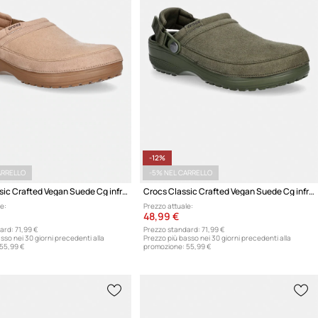
-12%
ARRELLO
-5% NEL CARRELLO
Crocs Classic Crafted Vegan Suede Cg infradito
Crocs Classic Crafted Vegan Suede Cg infradito da uomo
e:
Prezzo attuale:
48,99 €
ard:
71,99 €
Prezzo standard:
71,99 €
sso nei 30 giorni precedenti alla
Prezzo più basso nei 30 giorni precedenti alla
55,99 €
promozione:
55,99 €