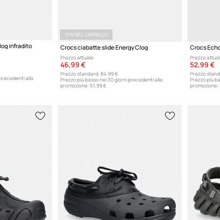
icato.
-5% NEL CARRELLO
og infradito
Crocs ciabatte slide Energy Clog
Crocs Echo
Prezzo attuale:
Prezzo attual
46,99 €
52,99 €
Prezzo standard:
84,99 €
Prezzo stand
 precedenti alla
Prezzo più basso nei 30 giorni precedenti alla
Prezzo più ba
promozione:
51,99 €
promozione: