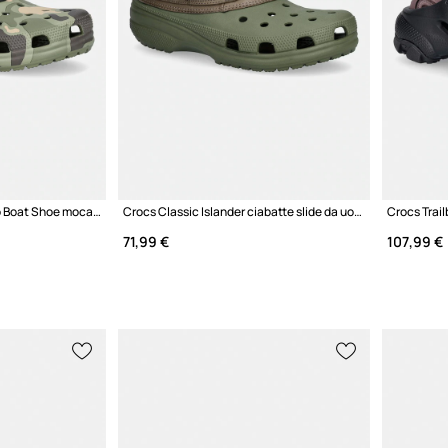
Crocs Classic Duck Camo Boat Shoe mocassini da uomo
Crocs Classic Islander ciabatte slide da uomo
Crocs Trail
71,99 €
107,99 €