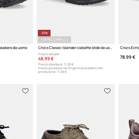
-31%
-5% NEL CARRELLO
sneakers da uomo
Crocs Classic Islander ciabatte slide da uomo
Crocs Echo
Prezzo attuale:
78,99 €
48,99 €
Prezzo standard:
71,99 €
Prezzo più basso nei 30 giorni precedenti alla
promozione:
71,99 €