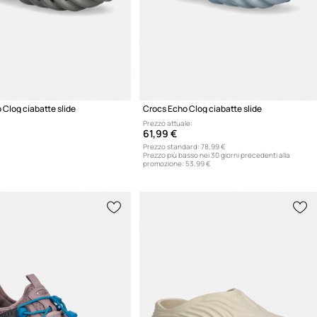
 Clog ciabatte slide
Crocs Echo Clog ciabatte slide
Prezzo attuale:
61,99 €
Prezzo standard:
78,99 €
Prezzo più basso nei 30 giorni precedenti alla
promozione:
53,99 €