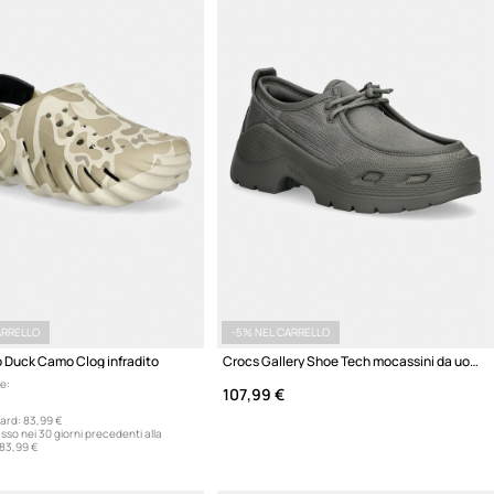
ARRELLO
-5% NEL CARRELLO
 Duck Camo Clog infradito
Crocs Gallery Shoe Tech mocassini da uomo
e:
107,99 €
ard:
83,99 €
sso nei 30 giorni precedenti alla
83,99 €