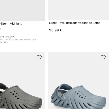
Crocs Roy Clog ciabatte slide da uomo
 Storm Midnight
e:
90,99 €
ard:
109,90 €
sso nei 30 giorni precedenti alla
54,99 €