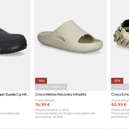
-14%
-27%
-15% NEL CARRELLO
-5% NEL C
Crocs Classic Crafted Vegan Suede Cg infradito
Crocs Mellow Recovery infradito
Crocs Echo
Prezzo attuale:
Prezzo attual
34,99 €
60,99 €
Prezzo standard:
47,99 €
Prezzo stand
 precedenti alla
Prezzo più basso nei 30 giorni precedenti alla
Prezzo più ba
promozione:
40,99 €
promozione: