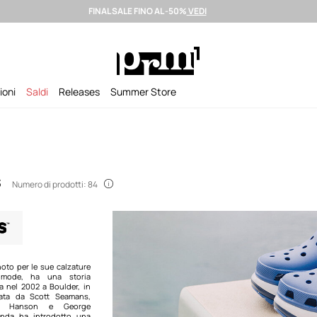
FINAL SALE FINO AL -50%
VEDI
izione entro 24 ore >
Brand premium selezionati >
Summer Sale fino al
ioni
Saldi
Releases
Summer Store
s
Numero di prodotti: 84
oto per le sue calzature
comode, ha una storia
ta nel 2002 a Boulder, in
ata da Scott Seamans,
e" Hanson e George
ienda ha introdotto una