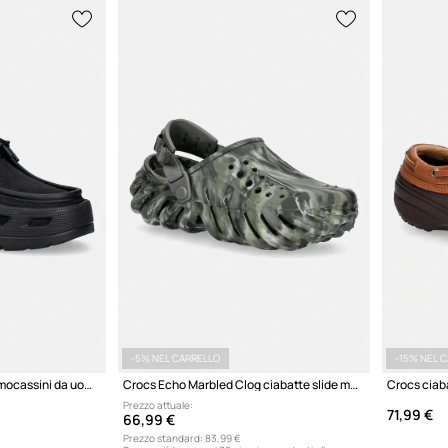
-5% NEL CARRELLO
-15% NEL 
Crocs Gallery Shoe Tech mocassini da uomo
Crocs Echo Marbled Clog ciabatte slide mules
Crocs ciaba
Prezzo attuale:
71,99 €
66,99 €
Prezzo standard:
83,99 €