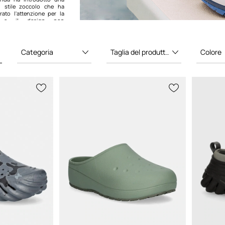
n stile zoccolo che ha
rato l'attenzione per la
tà e il design non
più iconici di Crocs è il
iconoscibile per il suo
Categoria
Taglia del produttore
Colore
impermeabile e facile da
o zoccolo è diventato
rt e funzionalità casual.
 di Crocs
è un altro
 noto per la sua estetica
è anche avventurato in
nnovative, lavorando con
's
,
Aries
e MSCHF. Queste
no ampliato i confini di
, dando vita a modelli in
ata che si rivolgono a
a.L'impegno di Crocs per
durata lo ha reso uno dei
le persone che cercano
e ed eleganti. Che tu stia
a casa o facendo una
i moda, Classic Clog e
 di Crocs offrono una
 di comfort e design
 che risuona con un