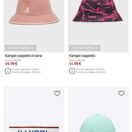
-5% NEL CARRELLO
-5% NEL CARRELLO
Kangol cappello in lana
Kangol cappello
Prezzo attuale:
Prezzo attuale:
49,99 €
41,99 €
Prezzo standard:
73,99 €
Prezzo standard:
66,99 €
Prezzo più basso:
52,99 €
Prezzo più basso:
44,99 €