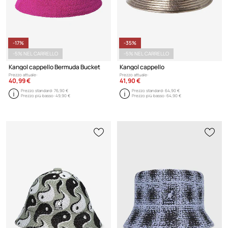
-17%
-35%
-5% NEL CARRELLO
-5% NEL CARRELLO
Kangol cappello Bermuda Bucket
Kangol cappello
Prezzo attuale:
Prezzo attuale:
40,99 €
41,90 €
Prezzo standard:
76,90 €
Prezzo standard:
64,90 €
Prezzo più basso:
49,90 €
Prezzo più basso:
64,90 €