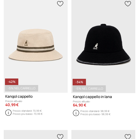
-42%
-34%
-5% NEL CARRELLO
-5% NEL CARRELLO
Kangol cappello
Kangol cappello in lana
Prezzo attuale:
Prezzo attuale:
40,99 €
64,90 €
Prezzo standard:
70,99 €
Prezzo standard:
98,99 €
Prezzo più basso:
70,99 €
Prezzo più basso:
98,99 €