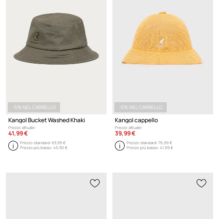
-5% NEL CARRELLO
-5% NEL CARRELLO
Kangol Bucket Washed Khaki
Kangol cappello
Prezzo attuale:
Prezzo attuale:
41,99 €
39,99 €
Prezzo standard:
63,99 €
Prezzo standard:
76,99 €
Prezzo più basso:
45,90 €
Prezzo più basso:
41,99 €