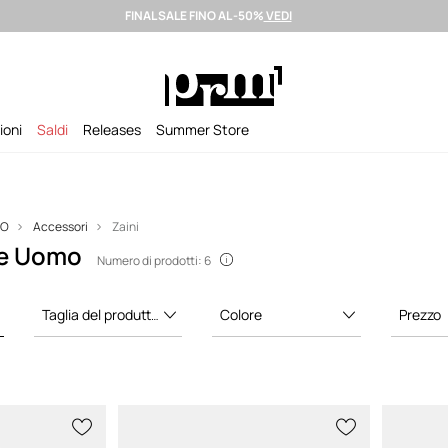
FINAL SALE FINO AL -50%
VEDI
izione entro 24 ore >
Brand premium selezionati >
Summer Sale fino al
ioni
Saldi
Releases
Summer Store
MO
Accessori
Zaini
te Uomo
Numero di prodotti: 6
Taglia del produttore
Colore
Prezzo