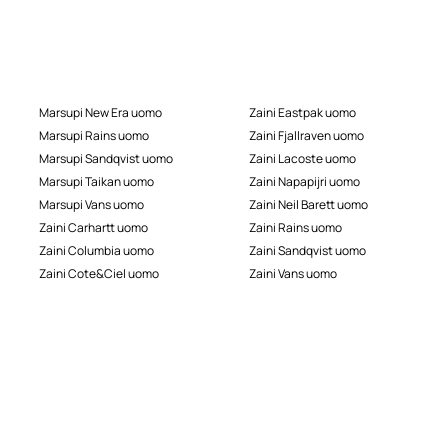
Marsupi New Era uomo
Zaini Eastpak uomo
Marsupi Rains uomo
Zaini Fjallraven uomo
Marsupi Sandqvist uomo
Zaini Lacoste uomo
Marsupi Taikan uomo
Zaini Napapijri uomo
Marsupi Vans uomo
Zaini Neil Barett uomo
Zaini Carhartt uomo
Zaini Rains uomo
Zaini Columbia uomo
Zaini Sandqvist uomo
Zaini Cote&Ciel uomo
Zaini Vans uomo