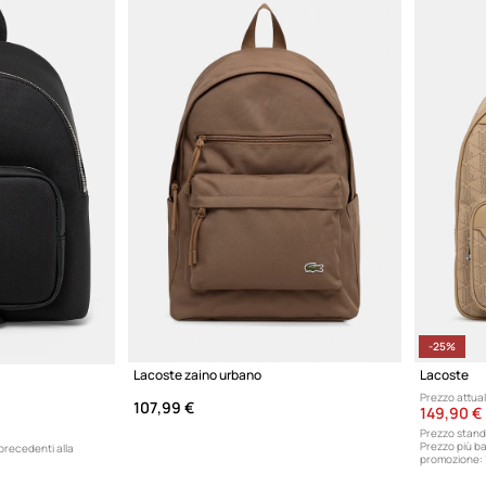
-25%
Lacoste zaino urbano
Lacoste
Prezzo attual
107,99 €
149,90 €
Prezzo stand
Prezzo più ba
 precedenti alla
promozione: