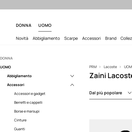
Sped
DONNA
UOMO
Novità
Abbigliamento
Scarpe
Accessori
Brand
Collez
DONNA
PRM
Lacoste
UO
UOMO
Abbigliamento
Zaini Lacos
Accessori
Abbigliamento
Biancheria intima
Scarpe
Accessori
Camicie
Berretti e cappelli
Biancheria intima
Dal più popolare
Cappotti
Borse
Sneakers
Camicie
Accessori e gadget
Felpe
Gioielleria
Cappotti
Berretti e cappelli
Giacche
Guanti
Costumi da bagno
Borse e marsupi
Gonne
Piccole borse e marsupi
Felpe
Cinture
Maglieria
Zaini
Giacche
Guanti