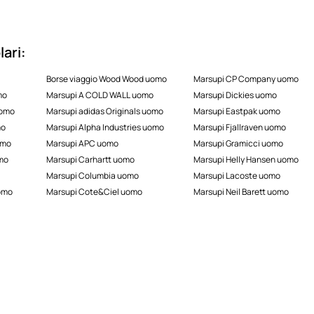
ari:
Borse viaggio Wood Wood uomo
Marsupi CP Company uomo
mo
Marsupi A COLD WALL uomo
Marsupi Dickies uomo
uomo
Marsupi adidas Originals uomo
Marsupi Eastpak uomo
mo
Marsupi Alpha Industries uomo
Marsupi Fjallraven uomo
omo
Marsupi APC uomo
Marsupi Gramicci uomo
omo
Marsupi Carhartt uomo
Marsupi Helly Hansen uomo
Marsupi Columbia uomo
Marsupi Lacoste uomo
uomo
Marsupi Cote&Ciel uomo
Marsupi Neil Barett uomo