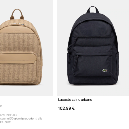
Lacoste zaino urbano
e:
102,99 €
ard:
199,90 €
sso nei 30 giorni precedenti alla
199,90 €