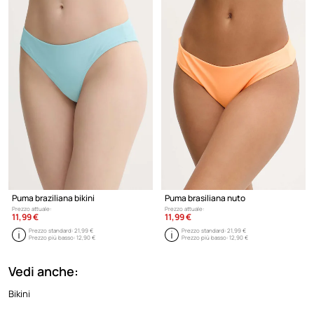
classici offrono una miscela di comfort e stile che risuona con una vasta
gamma di consumatori che apprezzano sia l'eccellenza atletica che la
design alla moda.
Puma braziliana bikini
Puma brasiliana nuto
Prezzo attuale:
Prezzo attuale:
11,99 €
11,99 €
Prezzo standard:
21,99 €
Prezzo standard:
21,99 €
Prezzo più basso:
12,90 €
Prezzo più basso:
12,90 €
Vedi anche:
Bikini