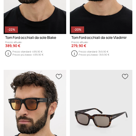
-22%
-20%
Tom Ford occhiali da sole Blake
Tom Ford occhiali da sole Vladimir
Prezzo attuale:
Prezzo attuale:
389,90 €
279,90 €
Prezzo standard:
499,90 €
Prezzo standard:
349,90 €
Prezzo più basso:
499,90 €
Prezzo più basso:
349,90 €