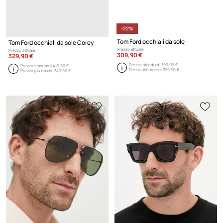
-22%
Tom Ford occhiali da sole
Tom Ford occhiali da sole Corey
Prezzo attuale:
Prezzo attuale:
309,90 €
329,90 €
Prezzo standard:
399,90 €
Prezzo standard:
419,90 €
Prezzo più basso:
399,90 €
Prezzo più basso:
349,90 €