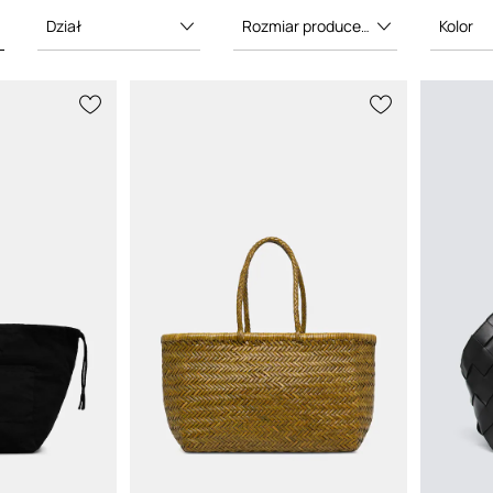
onadczasowych i
ch projektów, takich jak
Dział
Rozmiar producenta
Kolor
oce i Rosanna. Marka jest
mieślnicze podejście,
eriały i stonowaną,
kę.