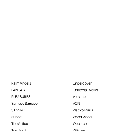
Palm Angels
Undercover
PANGAIA
Universal Works
PLEASURES
Versace
Samsoe Samsoe
VOR
STAMPD
Wacko Maria
Sunnei
Wood Wood
The Attico
Woolrich
Tom Ford
Y/Project