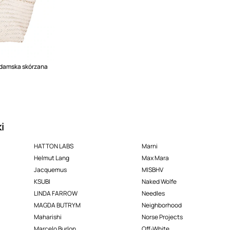
a damska skórzana
i
HATTON LABS
Marni
Helmut Lang
Max Mara
Jacquemus
MISBHV
KSUBI
Naked Wolfe
LINDA FARROW
Needles
MAGDA BUTRYM
Neighborhood
Maharishi
Norse Projects
Marcelo Burlon
Off-White