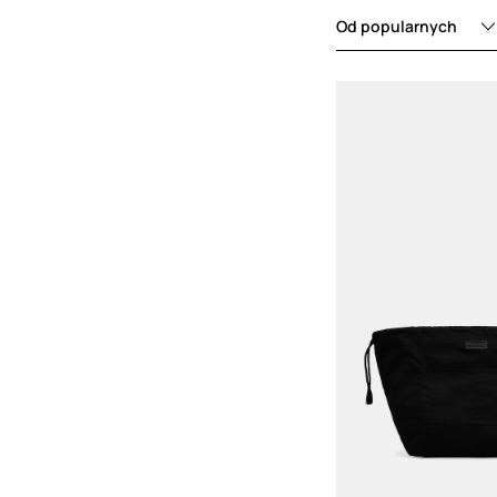
słynie z p
minimalistyczny
Od popularnych
torebki Santa Cr
ceniona za rze
naturalne mat
luksusową estety