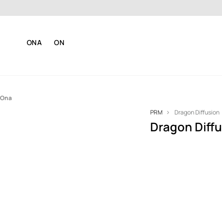
Dosta
ONA
ON
Ona
PRM
Dragon Diffusion
Akcesoria
Dragon Diff
Torebki
Dragon Diffusi
założona w 1985
Craiga Wrighta. B
robionych pleci
inspirowanych t
wyplatania kosz
świata, w tym z 
Francji i Bałk