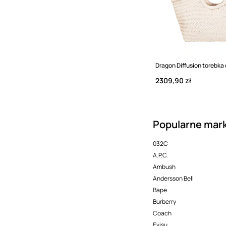
Dragon Diffusion torebk
2309,90 zł
Popularne mark
032C
A.P.C.
Ambush
Andersson Bell
Bape
Burberry
Coach
Evisu