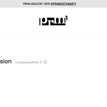
FINAL SALE DO -50%
SPRAWDŹ RABATY
wa nawet w 24h >
Wyselekcjonowane marki premium >
FINAL SALE DO
usion
Liczba produktów: 9
on to belgijska marka
 roku przez projektanta
rand znany jest z ręcznie
onych toreb skórzanych,
radycyjnymi technikami
yków z kultur z całego
Japonii, Nowej Zelandii,
anów. Dragon Diffusion