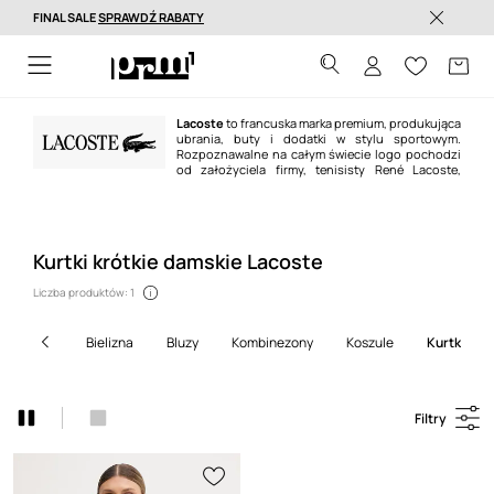
FINAL SALE
SPRAWDŹ RABATY
Dostawa nawet w 24h >
Lacoste
to francuska marka premium, produkująca
ubrania, buty i dodatki w stylu sportowym.
Rozpoznawalne na całym świecie logo pochodzi
od założyciela firmy, tenisisty René Lacoste,
nazywanego „Aligatorem” ze względu na swoją zawziętość na korcie. Dziś
Lacoste
jest jedną z najbardziej rozpoznawalnych marek modowych na
świecie.
Kurtki krótkie damskie Lacoste
Liczba produktów: 1
bielizna
bluzy
kombinezony
koszule
kurtki
Filtry