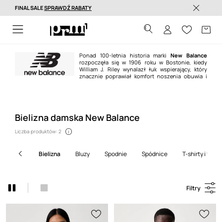
FINAL SALE
SPRAWDŹ RABATY
Dostawa nawet w 24h >
Ponad 100-letnia historia marki
New Balance
rozpoczęła się w 1906 roku w Bostonie, kiedy
William J. Riley wynalazł łuk wspierający, który
znacznie poprawiał komfort noszenia obuwia i
stabilność stopy. Dziś
New Balance
jest jednym z wiodących producentów
obuwia sportowego. Buty z charakterystyczną N-ką noszą fani na całym
świecie oraz gwiazdy sportu, muzyki czy mody.
Bielizna damska New Balance
Liczba produktów: 2
bielizna
bluzy
spodnie
spódnice
t-shirty i topy
Filtry