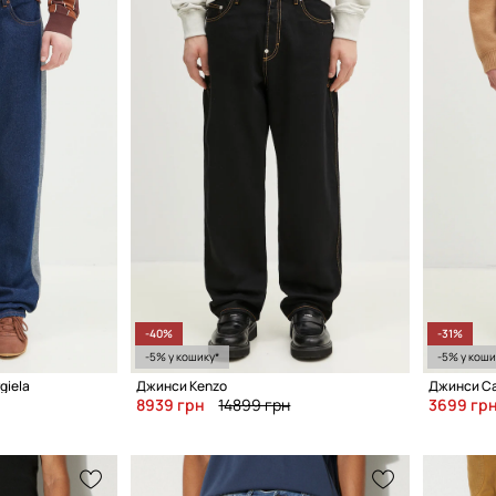
-40%
-31%
-5% у кошику*
-5% у коши
giela
Джинси Kenzo
Джинси Car
8939 грн
14899 грн
3699 гр