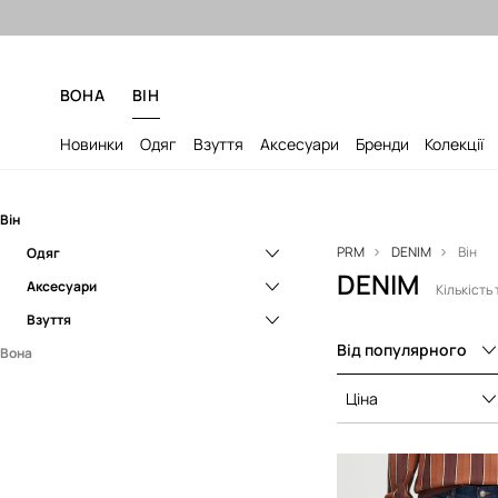
Безкоштовна дос
ВОНА
ВІН
Новинки
Одяг
Взуття
Аксесуари
Бренди
Колекції
Він
PRM
DENIM
Він
Одяг
DENIM
Аксесуари
Джинси
Кількість 
Взуття
Куртки
Сумки
Від популярного
Вона
Пальта
Головні убори
Кеди
Одяг
Сорочки
Кросівки
Ціна
Аксесуари
Футболки та поло
Блузки
Взуття
Шорти
Джинси
Сумки
Куртки
Сумочки
Кеди