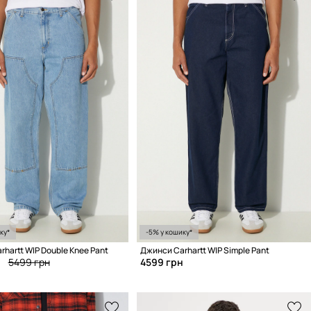
ку*
-5% у кошику*
hartt WIP Double Knee Pant
Джинси Carhartt WIP Simple Pant
5499 грн
4599 грн