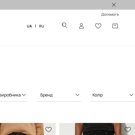
ше замовлення >
Допомога
|
UA
RU
 виробника
Бренд
Колір