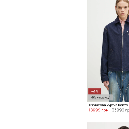
-45%
-5% у кошику*
Джинсова куртка Kenzo
18699 грн
33999 г