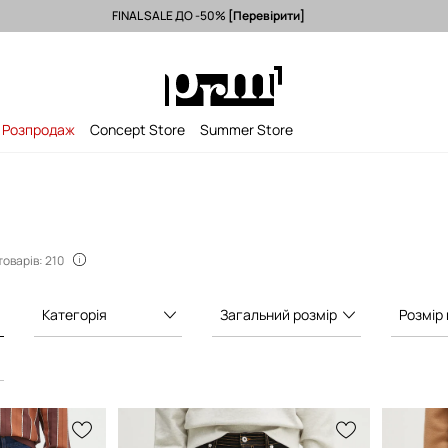
FINAL SALE ДО -50%
[Перевірити]
тавка з ЄС (від 3500 грн) >
Лише оригінальні товари >
-15% на пер
Розпродаж
Concept Store
Summer Store
товарів: 210
Категорія
Загальний розмір
Розмір