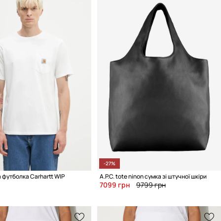
-27%
 футболка Carhartt WIP
A.P.C. tote ninon сумка зі штучної шкіри
7099 грн
9799 грн