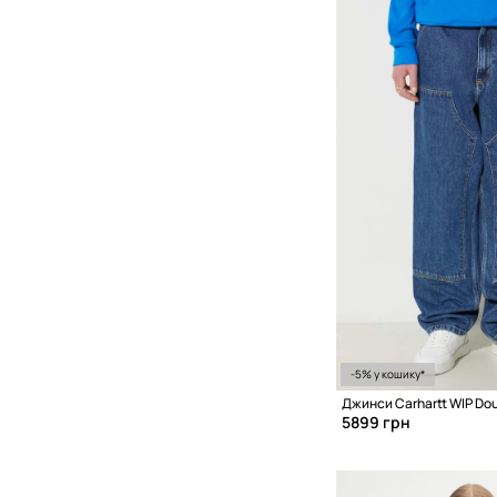
-5% у кошику*
Джинси Carhartt WIP Dou
5899 грн