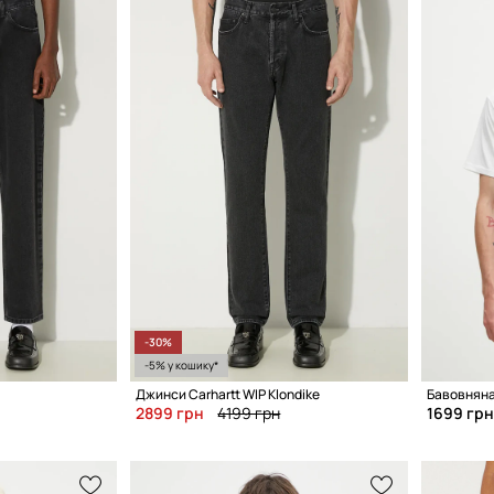
-30%
-5% у кошику*
Джинси Carhartt WIP Klondike
Бавовняна
2899 грн
4199 грн
1699 грн