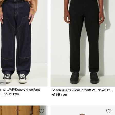
ку*
hartt WIP Double Knee Pant
Бавовняні джинси Carhartt WIP Newel Pant
н
5399 грн
4199 грн