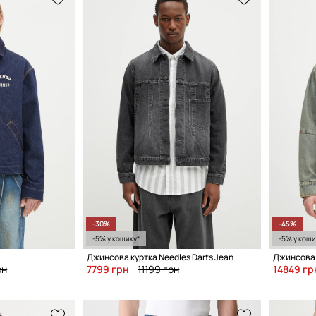
-30%
-45%
-5% у кошику*
-5% у коши
Джинсова куртка Needles Darts Jean
рн
7799 грн
11199 грн
14849 гр