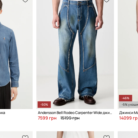
-46%
-50%
-5% у коши
чка
Andersson Bell Rodeo Carpenter Wide джинси relaxed fit чоловічі
Джинси Mar
7599 грн
15199 грн
14099 гр