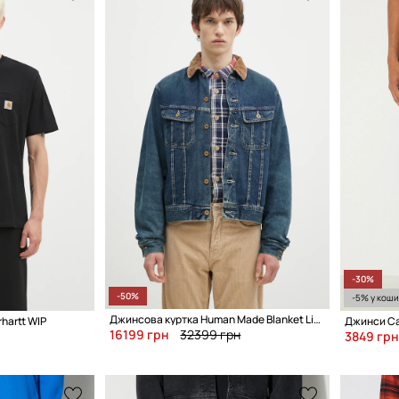
-30%
-50%
-5% у коши
Джинсова куртка Human Made Blanket Lined Denim Work Jacket
hartt WIP
Джинси Car
16199 грн
32399 грн
3849 грн