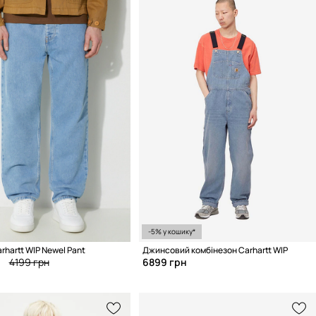
-5% у кошику*
hartt WIP Newel Pant
Джинсовий комбінезон Carhartt WIP
н
4199 грн
6899 грн