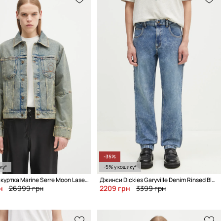
-35%
ку*
-5% у кошику*
Джинсова куртка Marine Serre Moon Laser Denim Trucker
Джинси Dickies Garyville Denim Rinsed Blue W/ Fade
н
26999 грн
2209 грн
3399 грн