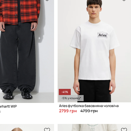
-41%
-5% у кошику*
Aries футболка бавовняна чоловіча
rhartt WIP
2799 грн
4799 грн
н