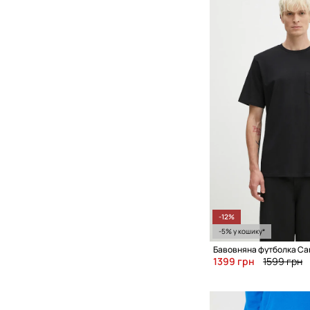
-12%
-5% у кошику*
Бавовняна футболка Car
1399 грн
1599 грн