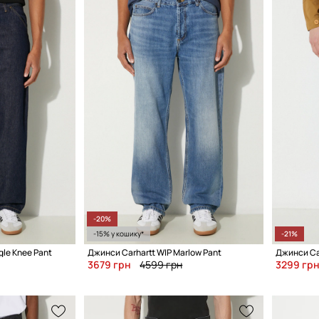
-20%
-15% у кошику*
-21%
gle Knee Pant
Джинси Carhartt WIP Marlow Pant
Джинси Car
3679 грн
4599 грн
3299 гр