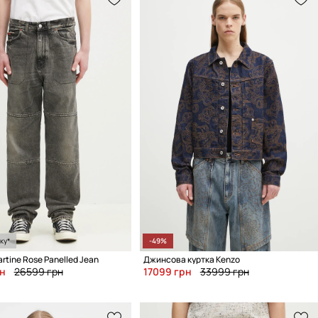
ку*
-49%
tine Rose Panelled Jean
Джинсова куртка Kenzo
н
26599 грн
17099 грн
33999 грн