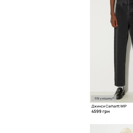
-5% у кошику*
Джинси Carhartt WIP
4599 грн