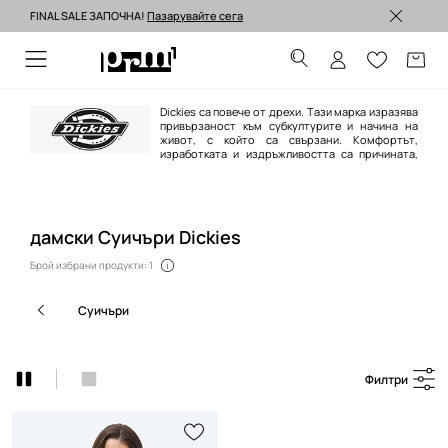
FINAL SALE ЗАПОЧНА!
Пазарувайте сега
Изпращане до 24 часа >
Dickies са повече от дрехи. Тaзи марка изразява
привързаност към субкултурите и начина на
живот, с който са свързани. Комфортът,
изработката и издръжливостта са причината,
поради която Dickies се отличава от другите марки.
дамски Суичъри Dickies
Брой избрани продукти: 1
суичъри
Филтри