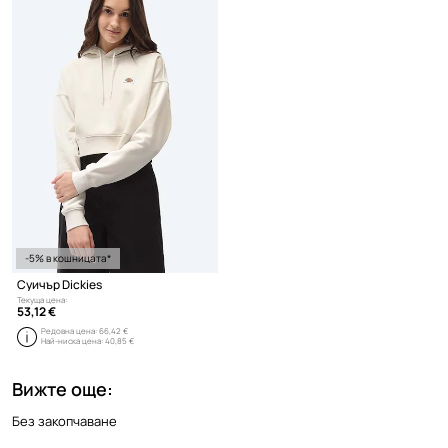
-5% в кошницата*
Суичър Dickies
Текуща цена:
53,12 €
Редовна цена:
66,42 €
Най-ниска цена:
40,85 €
Вижте още:
Без закопчаване