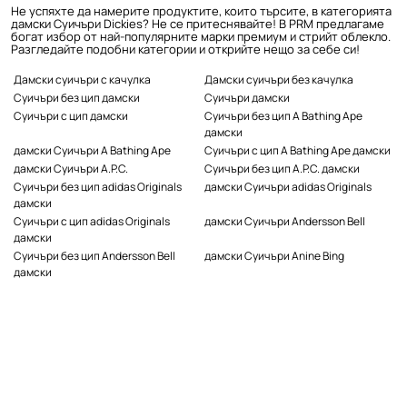
Не успяхте да намерите продуктите, които търсите, в категорията
дамски Суичъри Dickies? Не се притеснявайте! В PRM предлагаме
богат избор от най-популярните марки премиум и стрийт облекло.
Разгледайте подобни категории и открийте нещо за себе си!
Дамски суичъри с качулка
Дамски суичъри без качулка
Суичъри без цип дамски
Суичъри дамски
Суичъри с цип дамски
Суичъри без цип A Bathing Ape
дамски
дамски Суичъри A Bathing Ape
Суичъри с цип A Bathing Ape дамски
дамски Суичъри A.P.C.
Суичъри без цип A.P.C. дамски
Суичъри без цип adidas Originals
дамски Суичъри adidas Originals
дамски
Суичъри с цип adidas Originals
дамски Суичъри Andersson Bell
дамски
Суичъри без цип Andersson Bell
дамски Суичъри Anine Bing
дамски