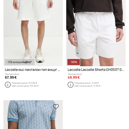
-5% в кошницата*
-30%
Lacoste къс панталон тип анцуг от памук мъжки
Lacoste Lacoste Shorts GH353T 031 къс панталон мъжки
Текуща цена:
Текуща цена:
67,99 €
49,99 €
Редовна цена:
107,99 €
Редовна цена:
71,99 €
Най-ниска цена:
55,99 €
Най-ниска цена:
71,99 €