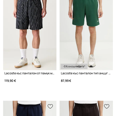
-5% в кошницата*
Lacoste къс панталон от памук мъжки
Lacoste къс панталон тип анцуг от памук мъжки
119,90 €
87,99 €