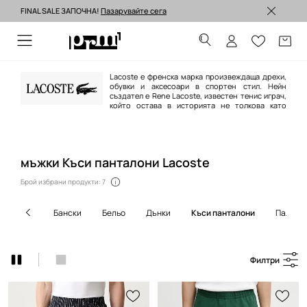
FINAL SALE ЗАПОЧНА!
Пазарувайте сега
Изпращане до 24 часа >
Lacoste е френска марка произвеждаща дрехи,
обувки и аксесоари в спортен стил. Нейн
създател е Rene Lacoste, известен тенис играч,
който остава в историята не толкова като
спортист. Участвайки в световни тенис-турнири американската преса
дава на Rene прякора „the alligator“ и по-късно емблема на марката става
малкото зелено крокодилче. Днес Lacoste е една от най-разпознаваем
мъжки Къси панталони Lacoste
Брой избрани продукти: 7
бански
бельо
дънки
къси панталони
палта
Филтри