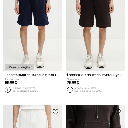
-5% в кошницата*
Lacoste къси панталони тип анцуг от памук мъжки
Lacoste къс панталон тип анцуг от памук мъжки
Текуща цена:
Текуща цена:
65,99 €
75,99 €
Редовна цена:
107,99 €
Редовна цена:
107,99 €
Най-ниска цена:
53,99 €
Най-ниска цена:
59,99 €