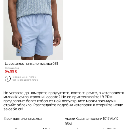
Lacoste къс панталон мъжки 031
Текуща цена:
54,99 €
Редовна цена:
71,99 €
Най-ниска цена:
57,99 €
Не успяхте да намерите продуктите, които търсите, в категорията
мъжки Къси панталони Lacoste? Не се притеснявайте! В PRM
предлагаме богат избор от най-популярните марки премиум и
стрийт облекло. Разгледайте подобни категории и открийте нещо
за себе си!
Къси панталони мъжки
мъжки Къси панталони 1017 ALYX
9SM