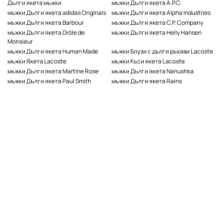
Дълги якета мъжки
мъжки Дълги якета A.P.C.
мъжки Дълги якета adidas Originals
мъжки Дълги якета Alpha Industries
мъжки Дълги якета Barbour
мъжки Дълги якета C.P. Company
мъжки Дълги якета Drôle de
мъжки Дълги якета Helly Hansen
Monsieur
мъжки Дълги якета Human Made
мъжки Блузи с дълги ръкави Lacoste
мъжки Якета Lacoste
мъжки Къси якета Lacoste
мъжки Дълги якета Martine Rose
мъжки Дълги якета Nanushka
мъжки Дълги якета Paul Smith
мъжки Дълги якета Rains