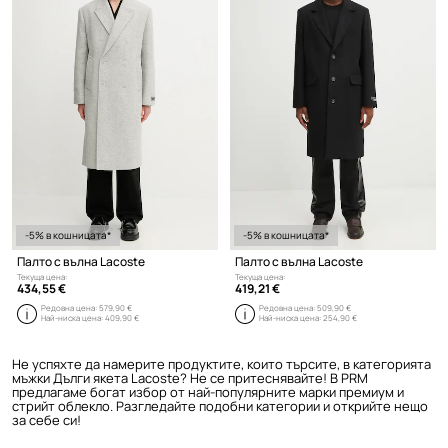
-5% в кошницата*
-5% в кошницата*
Палто с вълна Lacoste
Палто с вълна Lacoste
Текуща цена:
Текуща цена:
434,55 €
419,21 €
Редовна цена:
579,90 €
Редовна цена:
509,90 €
Най-ниска цена:
409,90 €
Най-ниска цена:
254,90 €
Не успяхте да намерите продуктите, които търсите, в категорията
мъжки Дълги якета Lacoste? Не се притеснявайте! В PRM
предлагаме богат избор от най-популярните марки премиум и
стрийт облекло. Разгледайте подобни категории и открийте нещо
за себе си!