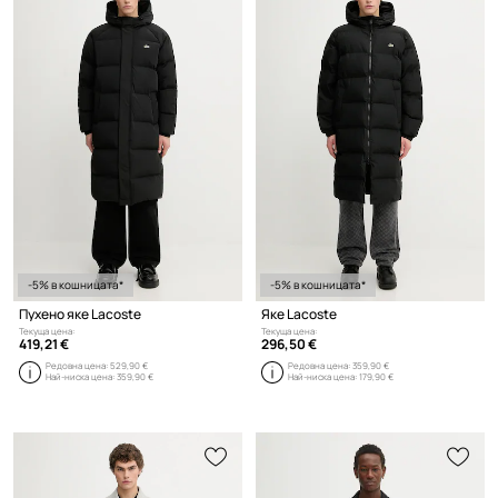
-5% в кошницата*
-5% в кошницата*
Пухено яке Lacoste
Яке Lacoste
Текуща цена:
Текуща цена:
419,21 €
296,50 €
Редовна цена:
529,90 €
Редовна цена:
359,90 €
Най-ниска цена:
359,90 €
Най-ниска цена:
179,90 €