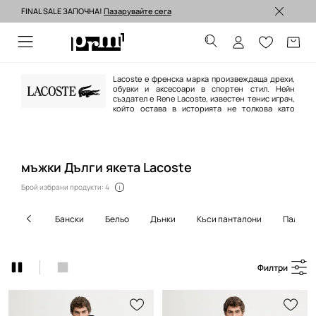
FINAL SALE ЗАПОЧНА!
Пазарувайте сега
Изпращане до 24 часа >
Lacoste е френска марка произвеждаща дрехи,
обувки и аксесоари в спортен стил. Нейн
създател е Rene Lacoste, известен тенис играч,
който остава в историята не толкова като
спортист. Участвайки в световни тенис-турнири американската преса
дава на Rene прякора „the alligator“ и по-късно емблема на марката става
малкото зелено крокодилче. Днес Lacoste е една от най-разпознаваем
мъжки Дълги якета Lacoste
Брой избрани продукти: 4
бански
бельо
дънки
къси панталони
палта
Филтри