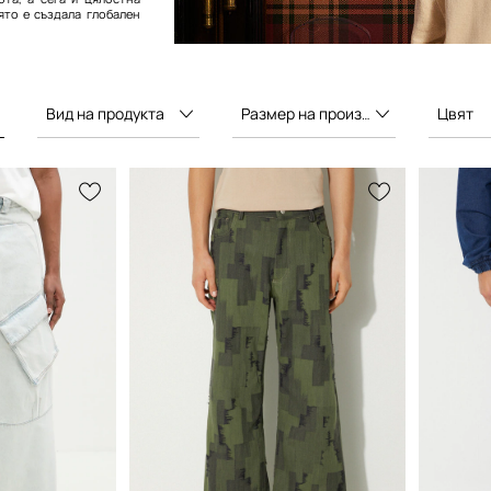
ято е създала глобален
Вид на продукта
Размер на производителя
Цвят