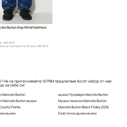
elo Burlon Aop Wind Feathers
:
а:
489,90 €
ена за последните 30 дни:
489,90 €
n? Не се притеснявайте! В PRM предлагаме богат избор от най-
о за себе си!
 Marcelo Burlon
мъжки Пуловери Marcelo Burlon
п Marcelo Burlon мъжки
Мъжки тениски Marcelo Burlon
 County Flame
Marcelo Burlon Black Friday 2026
нки мъжки
Еластични дънки мъжки