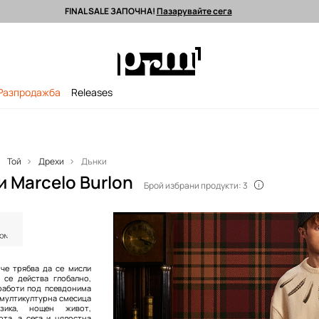
FINAL SALE ЗАПОЧНА!
Пазарувайте сега
 поръчки над 90 EUR *
Изпращане до 24 часа >
Premium марки >
Разпродажба
Releases
Той
Дрехи
Дънки
 Marcelo Burlon
Брой избрани продукти: 3
 че трябва да се мисли
 се действа глобално,
 работи под псевдонима
: мултикултурна смесица
зика, нощен живот,
ота, а сега и цялостна