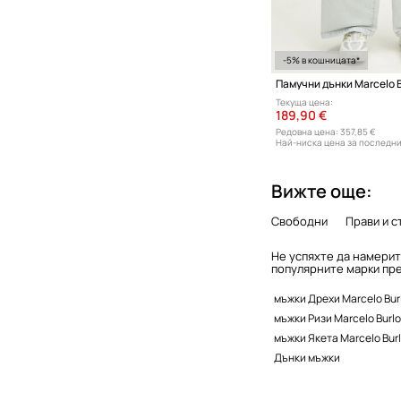
-5% в кошницата*
Текуща цена:
189,90 €
Редовна цена:
357,85 €
Най-ниска цена за последни
Вижте още:
Свободни
Прави и 
Не успяхте да намерит
популярните марки пре
мъжки Дрехи Marcelo Bur
мъжки Ризи Marcelo Burl
мъжки Якета Marcelo Bur
Дънки мъжки