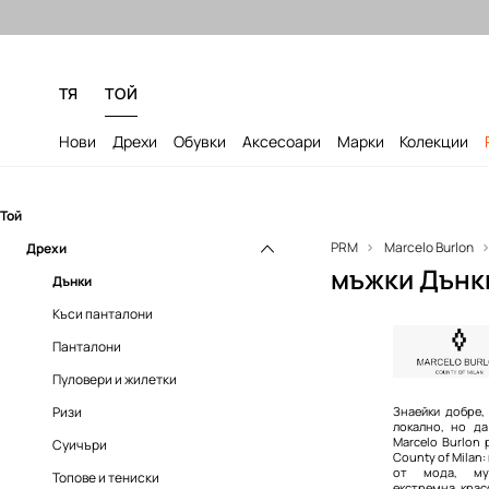
Безплатни доставка и връщане за
ТЯ
ТОЙ
Нови
Дрехи
Обувки
Аксесоари
Марки
Колекции
Той
PRM
Marcelo Burlon
Дрехи
мъжки Дънки
Дънки
Къси панталони
Панталони
Пуловери и жилетки
Ризи
Знаейки добре,
локално, но да
Marcelo Burlon
Суичъри
County of Milan
от мода, му
Топове и тениски
екстремна крас