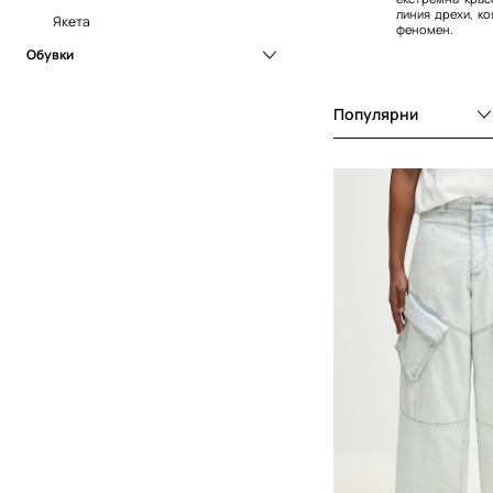
линия дрехи, ко
Якета
феномен.
Обувки
Кецове
Популярни