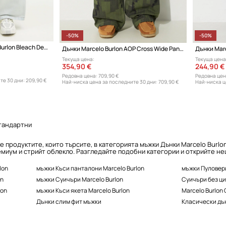
-50%
-50%
Памучни дънки Marcelo Burlon Bleach Denim Wide Cargo Light Blue No Co
Дънки Marcelo Burlon AOP Cross Wide Pants
Дънки Marc
Текуща цена:
Текуща цена
354,90 €
244,90 €
Редовна цена:
709,90 €
Редовна цен
те 30 дни:
209,90 €
Най-ниска цена за последните 30 дни:
709,90 €
Най-ниска ц
стандартни
е продуктите, които търсите, в категорията мъжки Дънки Marcelo Burlo
миум и стрийт облекло. Разгледайте подобни категории и открийте нещ
lon
мъжки Къси панталони Marcelo Burlon
мъжки Пуловери
on
мъжки Суичъри Marcelo Burlon
Суичъри без ци
lon
мъжки Къси якета Marcelo Burlon
Marcelo Burlon
Дънки слим фит мъжки
Класически дъ