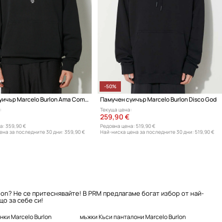
-50%
Памучен суичър Marcelo Burlon Ama Comfort Hoodie
Памучен суичър Marcelo Burlon Disco God
:
Текуща цена:
259,90 €
а:
359,90 €
Редовна цена:
519,90 €
ена за последните 30 дни:
359,90 €
Най-ниска цена за последните 30 дни:
519,90 €
lon? Не се притеснявайте! В PRM предлагаме богат избор от най-
о за себе си!
нки Marcelo Burlon
мъжки Къси панталони Marcelo Burlon