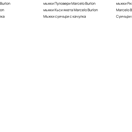
Burlon
мъжки Пуловери Marcelo Burlon
мъжки Риз
lon
мъжки Къси якета Marcelo Burlon
Marcelo B
лка
Мъжки суичъри с качулка
Суичъри