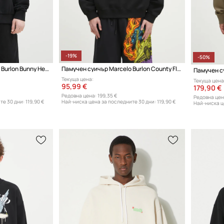
-19%
-50%
Памучен суичър Marcelo Burlon Bunny Heart Regular Crewneck Black Red
Памучен суичър Marcelo Burlon County Flame Boxy Crewneck Black Red
Текуща цена:
Текуща цена
95,99 €
179,90 €
Редовна цена:
199,35 €
Редовна цен
те 30 дни:
119,90 €
Най-ниска цена за последните 30 дни:
119,90 €
Най-ниска ц