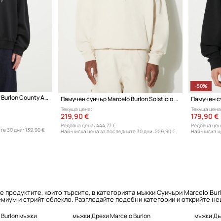
-50%
Памучен суичър Marcelo Burlon County Angel Boxy Crewneck Black Multico
Памучен суичър Marcelo Burlon Solsticio Comfort Hoodie
Текуща цена:
Текуща цена
219,90 €
179,90 €
Редовна цена:
444,77 €
Редовна цен
те 30 дни:
139,90 €
Най-ниска цена за последните 30 дни:
229,90 €
Най-ниска ц
е продуктите, които търсите, в категорията мъжки Суичъри Marcelo Bur
миум и стрийт облекло. Разгледайте подобни категории и открийте нещ
 Burlon мъжки
мъжки Дрехи Marcelo Burlon
мъжки Дъ