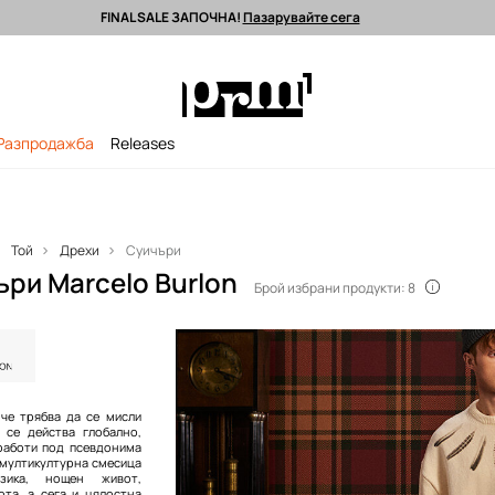
FINAL SALE ЗАПОЧНА!
Пазарувайте сега
 поръчки над 90 EUR *
Изпращане до 24 часа >
Premium марки >
Разпродажба
Releases
Той
Дрехи
Суичъри
ри Marcelo Burlon
Брой избрани продукти: 8
 че трябва да се мисли
 се действа глобално,
 работи под псевдонима
: мултикултурна смесица
зика, нощен живот,
ота, а сега и цялостна