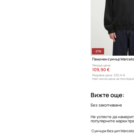
-21%
Текуща цена:
109,90 €
Редовна цена:
235,14 €
Най-ниска цена за последни
Вижте още:
Без закопчаване
Не успяхте да намерит
популярните марки пре
Суичъри без цип Marcelo