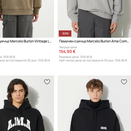
-50%
Памучен суичър Marcelo Burlon Vintage Logo
Памучен суичър Marcelo Burlon Ama Comfort Crewneck
:
Текуща цена:
154,90 €
а:
359,90 €
Редовна цена:
309,90 €
ена за последните 30 дни:
359,90 €
Най-ниска цена за последните 30 дни:
309,90 €