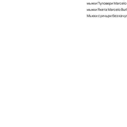
мъжки Пуловери Marcelo 
мъжки Якета Marcelo Bur
Мъжки суичъри без качу