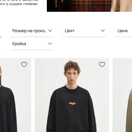
ято е създала глобален
Размер на производителя
Цвят
Цена
Кройка