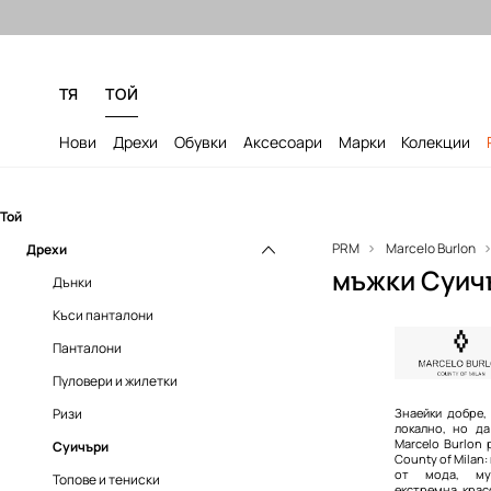
Безплатни доставка и връщане за
ТЯ
ТОЙ
Нови
Дрехи
Обувки
Аксесоари
Марки
Колекции
Той
PRM
Marcelo Burlon
Дрехи
мъжки Суичъ
Дънки
Къси панталони
Панталони
Пуловери и жилетки
Ризи
Знаейки добре,
локално, но да
Marcelo Burlon
Суичъри
County of Milan
от мода, му
Топове и тениски
екстремна крас