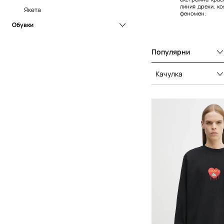
линия дрехи, ко
Якета
феномен.
Обувки
Кецове
Популярни
Качулка