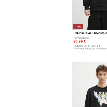
-19%
Текуща цена:
95,99 €
Редовна цена:
199,35 €
Най-ниска цена за последни