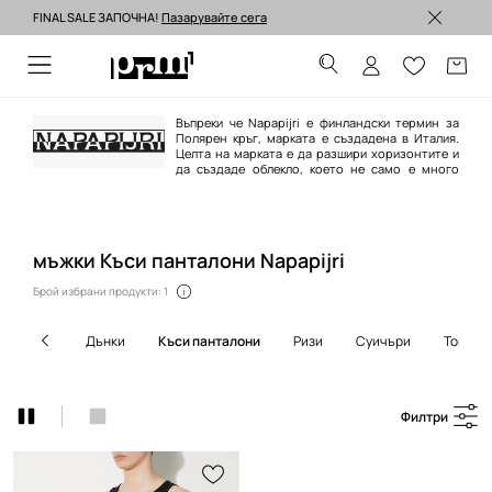
FINAL SALE ЗАПОЧНА!
Пазарувайте сега
Изпращане до 24 часа >
Въпреки че Napapijri е финландски термин за
Полярен кръг, марката е създадена в Италия.
Целта на марката е да разшири хоризонтите и
да създаде облекло, което не само е много
функционално, но и разработено в съответствие с настоящите
тенденции. Марката предлага на своите клиенти небрежно облекло,
което фантастично приляга на уличния градски стил.
мъжки Къси панталони Napapijri
Брой избрани продукти: 1
дънки
къси панталони
ризи
суичъри
топове
Филтри