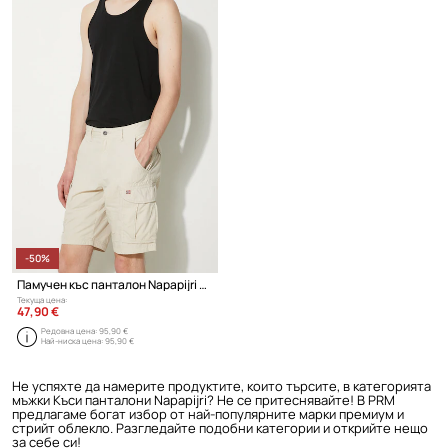
-50%
Памучен къс панталон Napapijri Noto 2.0
Текуща цена:
47,90 €
Редовна цена:
95,90 €
Най-ниска цена:
95,90 €
Не успяхте да намерите продуктите, които търсите, в категорията
мъжки Къси панталони Napapijri? Не се притеснявайте! В PRM
предлагаме богат избор от най-популярните марки премиум и
стрийт облекло. Разгледайте подобни категории и открийте нещо
за себе си!