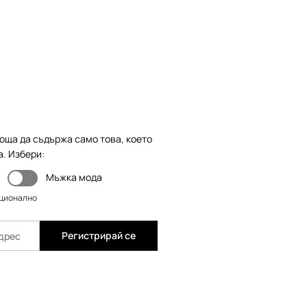
оща да съдържа само това, което
а. Избери:
Мъжка мода
пционално
Регистрирай се