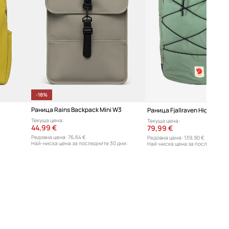
C.P. Company
-18%
Раница Rains Backpack Mini W3
Текуща цена:
Текуща цена:
44,99 €
79,99 €
Редовна цена:
76,64 €
Редовна цена:
139,90 €
Най-ниска цена за последните 30 дни:
Най-ниска цена за последните 3
55,17 €
83,90 €