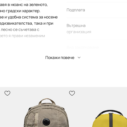
авя в нюанс на зеленото,
Подплата
но градски характер.
е и удобна система за носене
едизвикателства, така и при
Вътрешна
 лесно се съчетава с
организация
оето я прави незаменим
Вид закопчаване
Покажи повече
C.P. Company
ДЕТАЙЛИ ЗА ПРОДУКТА
крепяйки динамиката
Код на производителя
21CMAC
но с модерни,
Цвят от
производителя
ие на необходими
Цвят