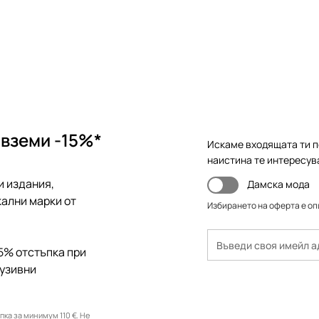
 вземи -15%*
Искаме входящата ти п
наистина те интересув
и издания,
Дамска мода
ални марки от
Избирането на оферта е о
5% отстъпка при
лузивни
ка за минимум 110 €. Не