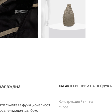
 надеждна
ХАРАКТЕРИСТИКИ НА ПРОДУКТ
Конструкция / тип на
оято съчетава функционалност
гърба
ерсален модел, дълбоко