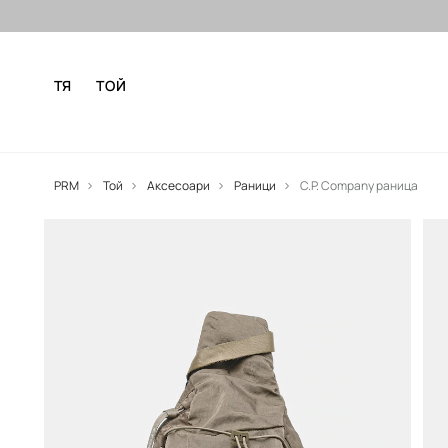
Безплатни доставка и връщане за
ТЯ
ТОЙ
PRM
Той
Аксесоари
Раници
C.P. Company раница