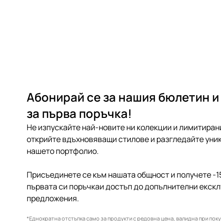
Абонирай се за нашия бюлетин и
за първа поръчка!
Не изпускайте най-новите ни колекции и лимитиран
открийте вдъхновяващи стилове и разгледайте уник
нашето портфолио.
Присъединете се към нашата общност и получете -1
първата си поръчкаи достъп до допълнителни екск
предложения.
*Еднократна отстъпка само за продукти с редовна цена, валидна при покуп