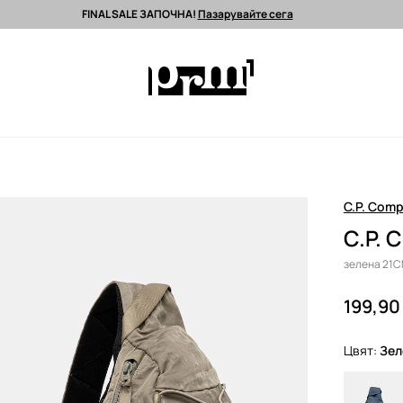
FINAL SALE ЗАПОЧНА!
Пазарувайте сега
 поръчки над 90 EUR *
Изпращане до 24 часа >
Premium марки >
C.P. Com
C.P. 
зелена 21
199,90
Цвят:
зе