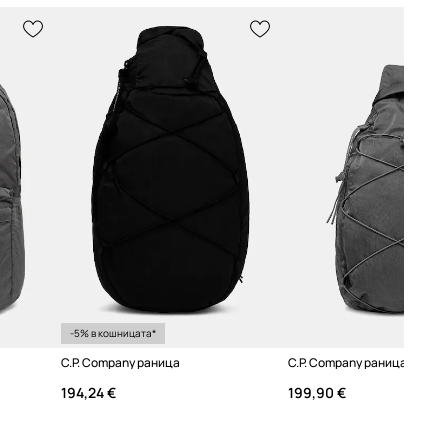
-5% в кошницата*
C.P. Company раница
C.P. Company раница
194,24 €
199,90 €