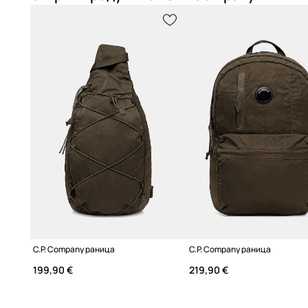
минималистичен дизайн на раницата
Цялостна подплата
отвътре, която предпазва съдържа
естетичен завършек
C.P. Company раница
C.P. Company раница
199,90 €
219,90 €