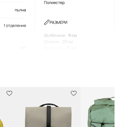
Полиестер
пълна
РАЗМЕРИ
1 отделение
Дълбочина
:
9 см
Ширина
:
23 см
цип
Височина
:
35 см
ТЕХНИЧЕСКИ ДАННИ
Брой вътрешни джобове с цип
:
2
735A005269G
Брой външни джобове с
магнитно затваряне
:
2
356
зелен