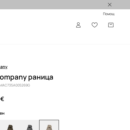
Лимитирани колекции >
Помощ
pany
Company раница
CMAC735A005269G
 €
лен