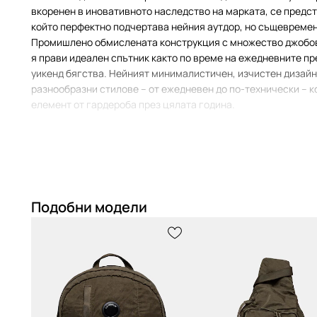
вкоренен в иновативното наследство на марката, се предст
който перфектно подчертава нейния аутдор, но същевремен
Промишлено обмислената конструкция с множество джобов
я прави идеален спътник както по време на ежедневните пр
уикенд бягства. Нейният минималистичен, изчистен дизайн
разнообразни стилове – от ежедневен до по-технически – к
елемент от гардероба през цялата година.
Ключови характеристики на зелената раница 
Идеална за
градски дейности
и кратки екскурзии, под
Подобни модели
на ежедневието
Модел с
градски характер
, който се съчетава перфект
ежедневни стилове
Компактни размери 35 x 23 x 9 см, идеални за
съхранен
аксесоари
без излишно натоварване