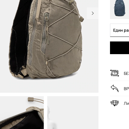
Един р
БЕ
ВР
Ли