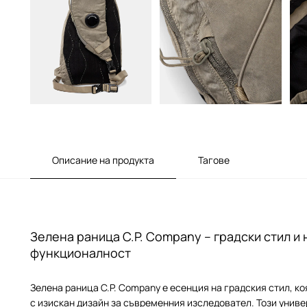
Описание на продукта
Тагове
Зелена раница C.P. Company – градски стил и
функционалност
Зелена раница C.P. Company е есенция на градския стил, к
с изискан дизайн за съвременния изследовател. Този унив