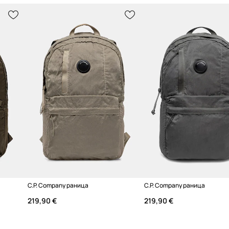
нието и добавя
C.P. Company раница
C.P. Company раница
219,90 €
219,90 €