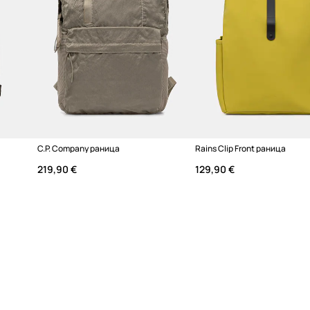
та и разпределя
Марка
 ще се справи с
Код на продукта
а работа,
C.P. Company раница
Rains Clip Front раница
организирането на
219,90 €
129,90 €
кро
, за безопасно
та, предлагайки
модерния и