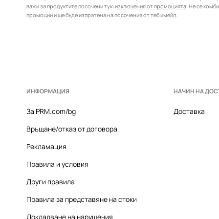
важи за продуктите посочени тук:
изключения от промоцията
. Не се комб
промоции и ще бъде изпратена на посочения от теб имейл.
ИНФОРМАЦИЯ
НАЧИН НА ДОС
За PRM.com/bg
Доставка
Връщане/отказ от договора
Рекламация
Правила и условия
Други правила
Правила за представяне на стоки
Докладване на нарушения