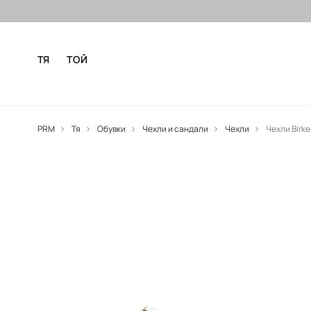
Безплатни доставка и връщане за
ТЯ
ТОЙ
PRM
Тя
Обувки
Чехли и сандали
Чехли
Чехли Birke