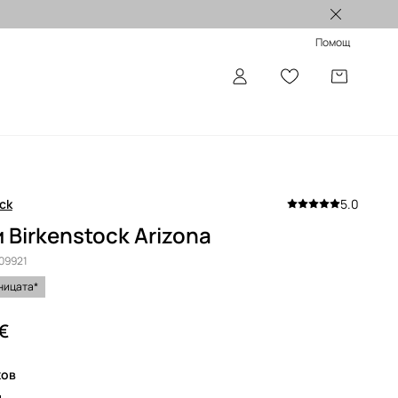
Лимитирани колекции >
Помощ
ck
5.0
 Birkenstock Arizona
009921
ницата*
 €
жов