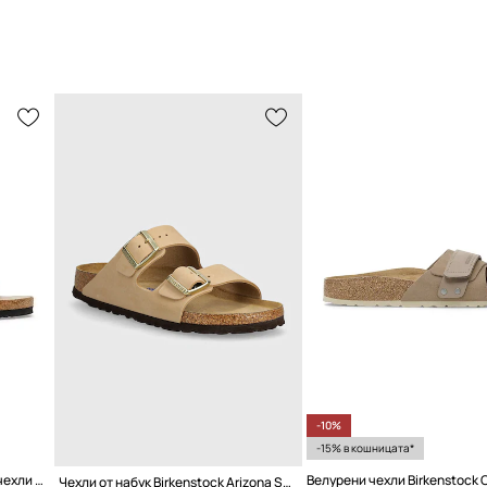
-10%
-15% в кошницата*
Birkenstock Arizona Big Buckle чехли обувки с равна подметка дамски кожени
Велурени чехли Birkenstock O
Чехли от набук Birkenstock Arizona SFB