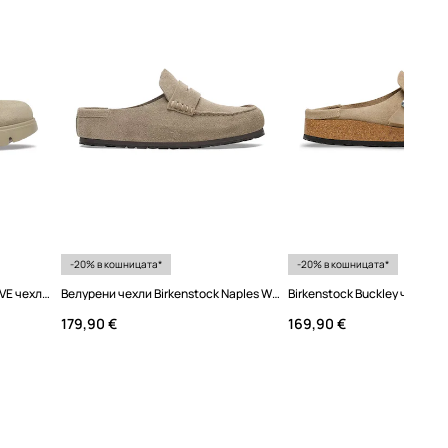
-20% в кошницата*
-20% в кошницата*
Birkenstock Boston Chunky LEVE чехли сабо дамски от велур
Велурени чехли Birkenstock Naples Wrapped LEVE
179,90 €
169,90 €