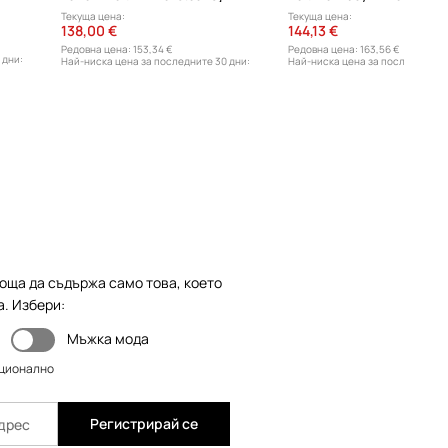
Текуща цена:
Текуща цена:
138,00 €
144,13 €
Редовна цена:
153,34 €
Редовна цена:
163,56 €
 дни:
Най-ниска цена за последните 30 дни:
Най-ниска цена за последните 3
153,34 €
163,56 €
оща да съдържа само това, което
а. Избери:
Мъжка мода
пционално
Регистрирай се