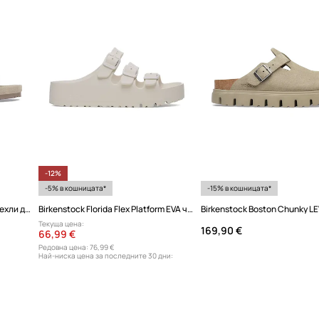
Код на продукта
-12%
-5% в кошницата*
-15% в кошницата*
Birkenstock Arizona EXQ LEVE чехли дамски от велур
Birkenstock Florida Flex Platform EVA чехли с платформа дамски
Текуща цена:
169,90 €
66,99 €
Редовна цена:
76,99 €
Най-ниска цена за последните 30 дни:
76,99 €