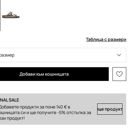
Таблица с размери
размер
Добави към кошницата
INAL SALE
Добавете продукти за поне 140 € в
Още продукти
ошницата си и ще получите -5% отстъпка за
ози продукт!