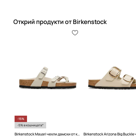
Открий продукти от Birkenstock
-15%
-5% в кошницата*
Birkenstock Mayari чехли дамски от кожа