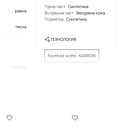
Горна част
:
Синтетика
равна
Вътрешна част
:
Велурена кожа
Подметка
:
Синтетика
тясна
ТЕХНОЛОГИЯ
Footbed width: NARROW
1009921
бежов
Birkenstock