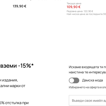
Текуща цена:
139,90 €
109,90 €
Редовна цена:
122,90 €
Най-ниска цена за последните 30
122,90 €
 вземи -15%*
Искаме входящата ти п
наистина те интересув
и издания,
Дамска мода
ални марки от
Избирането на оферта е о
5% отстъпка при