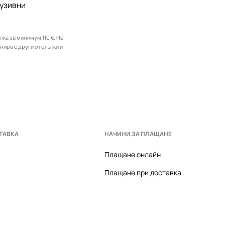
лузивни
ка за минимум 110 €. Не
инира с други отстъпки и
ТАВКА
НАЧИНИ ЗА ПЛАЩАНЕ
Плащане онлайн
Плащане при доставка