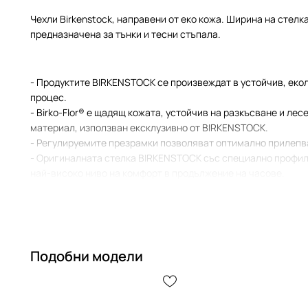
Чехли Birkenstock, направени от еко кожа. Ширина на стелка
предназначена за тънки и тесни стъпала.
- Продуктите BIRKENSTOCK се произвеждат в устойчив, еко
процес.
- Birko-Flor® е щадящ кожата, устойчив на разкъсване и ле
материал, използван ексклузивно от BIRKENSTOCK.
- Регулируемите презрамки позволяват оптимално прилепва
- Оригиналната стелка BIRKENSTOCK със специално профил
най-високо ниво на комфорт в продължение на часове.
- Велурената стелка е удобна за крака и предотвратява про
миризма.
- В предната част, близо до пръстите, има изпъкнали вдлъб
естествено движение на пръстите
- Високият ръб на стелката предпазва пръстите при движени
Подобни модели
- Много дълбока форма в областта на петата поддържа пета
Благодарение на това кракът в джапанката има почти толко
обувка.