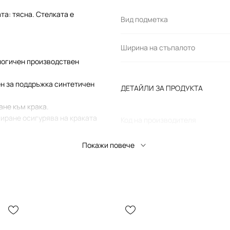
та: тясна. Стелката е
Вид подметка
Ширина на стъпалото
логичен производствен
сен за поддръжка синтетичен
ДЕТАЙЛИ ЗА ПРОДУКТА
не към крака.
иране осигурява на краката
Код на производителя
триването и появата на
Покажи повече
Цвят
натини, които осигуряват
Марка
е на крака.
та в естествена позиция.
Производител
ва опора, колкото в затворена