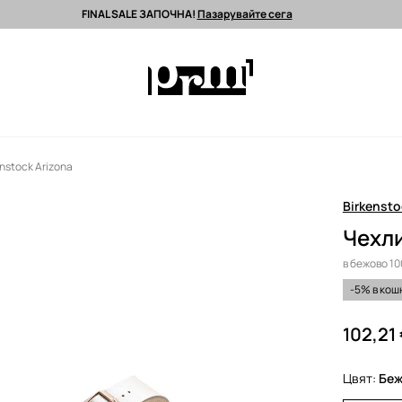
FINAL SALE ЗАПОЧНА!
Пазарувайте сега
 поръчки над 90 EUR *
Изпращане до 24 часа >
Premium марки >
nstock Arizona
Birkensto
Чехли
в бежово 1
-5% в кош
102,21
Цвят:
бе