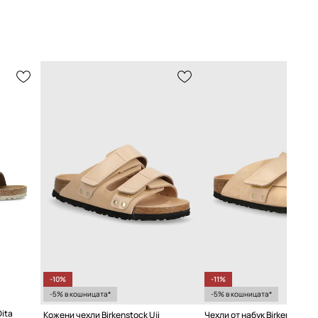
-10%
-11%
-5% в кошницата*
-5% в кошницата*
ita
Кожени чехли Birkenstock Uji
Чехли от набук Birkenstock 