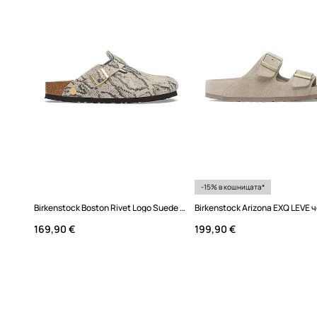
- Подметка от лека пяна EVA.
- Дължина на стелката: 24 cm.
- Мерките се отнасят за размер: 37.
-15% в кошницата*
Birkenstock Boston Rivet Logo Suede Leather Snake чехли сабо дамски от велур
169,90 €
199,90 €