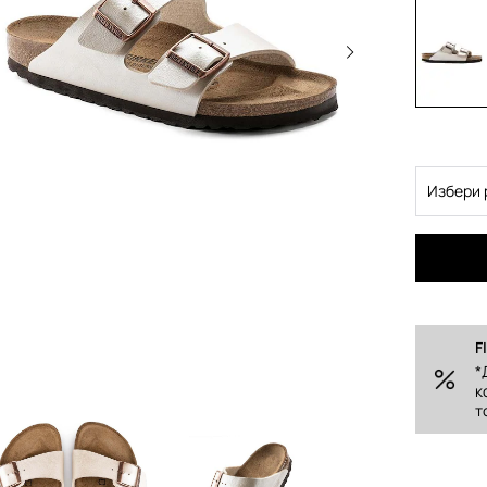
Избери 
F
*
к
т