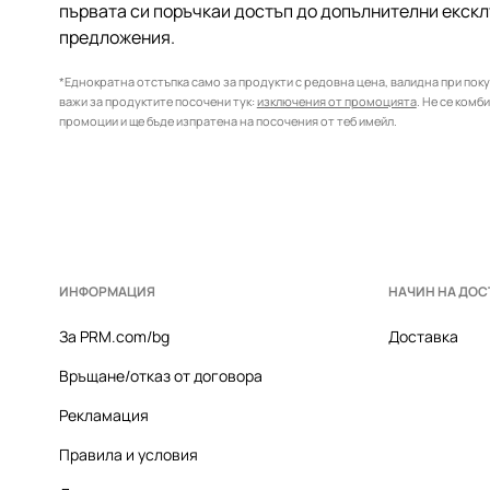
първата си поръчкаи достъп до допълнителни екск
предложения.
*Еднократна отстъпка само за продукти с редовна цена, валидна при покуп
важи за продуктите посочени тук:
изключения от промоцията
. Не се комб
промоции и ще бъде изпратена на посочения от теб имейл.
ИНФОРМАЦИЯ
НАЧИН НА ДОС
За PRM.com/bg
Доставка
Връщане/отказ от договора
Рекламация
Правила и условия