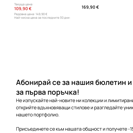
Текуща цена:
169,90 €
109,90 €
Редовна цена:
149,90 €
Най-ниска цена за последните 30 дни:
129,90 €
Абонирай се за нашия бюлетин и
за първа поръчка!
Не изпускайте най-новите ни колекции и лимитиран
открийте вдъхновяващи стилове и разгледайте уник
нашето портфолио.
Присъединете се към нашата общност и получете -1