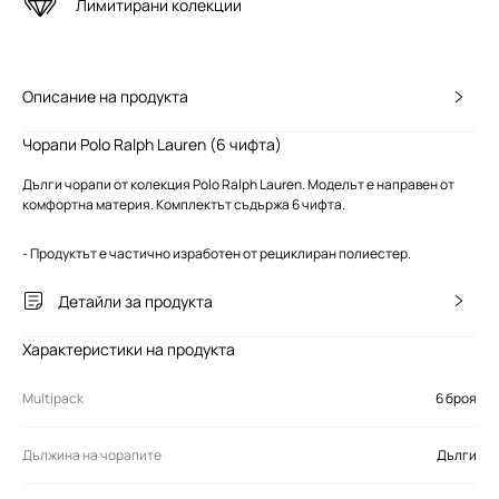
Лимитирани колекции
Описание на продукта
Чорапи Polo Ralph Lauren (6 чифта)
Дълги чорапи от колекция Polo Ralph Lauren. Моделът е направен от
комфортна материя. Комплектът съдържа 6 чифта.
- Продуктът е частично изработен от рециклиран полиестер.
Детайли за продукта
Характеристики на продукта
Multipack
6 броя
Дължина на чорапите
Дълги