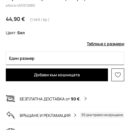
в бяло 455972889
44,90 €
(7,48 € / бр.)
Цвят:
бял
Таблица с размери
Един размер
Добави към кошницата
БЕЗПЛАТНА ДОСТАВКА от
90 €
.
30 дни право на връщане
ВРЪЩАНЕ И РЕКЛАМАЦИЯ