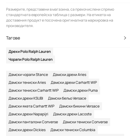
Размерите, представени в магазина, са преизчислени спрямо
стандартната европейска таблица с размери. На етикета на
доставения продукт е посочена оригиналната маркировка на
производителя.
Тагове
Дрехи Polo Ralph Lauren
Чорапи Polo Ralph Lauren
Дамски чорапи Stance
Дамски дрехи Aries
Дамски тениски Aries
Дамски дрехи Carhartt WIP
Дамски тениски Carhartt WIP
Дамски дрехи Puma
Дамски дрехи KSUBI
Дамски бельо Versace
Дамски якета Carhartt WIP
Дамски бикини Versace
Дамски дрехи Napapijri
Дамски дрехи Lacoste
Дамски панталони Converse
Дамски тениски Converse
Дамски дрехи Dickies
Дамски тениски Columbia