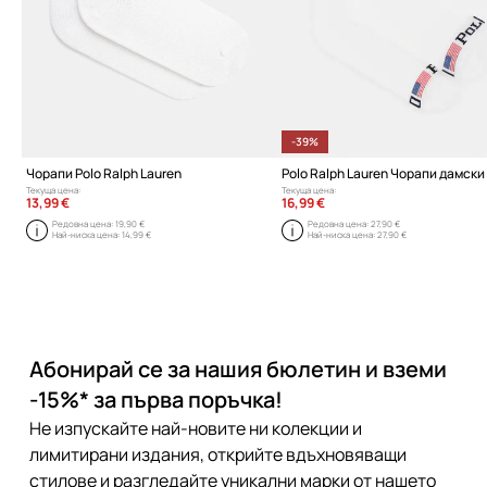
-39%
Чорапи Polo Ralph Lauren
Polo Ralph Lauren Чорапи дамски
Текуща цена:
Текуща цена:
13,99 €
16,99 €
Редовна цена:
19,90 €
Редовна цена:
27,90 €
Най-ниска цена:
14,99 €
Най-ниска цена:
27,90 €
Абонирай се за нашия бюлетин и вземи
-15%* за първа поръчка!
Не изпускайте най-новите ни колекции и
лимитирани издания, открийте вдъхновяващи
стилове и разгледайте уникални марки от нашето