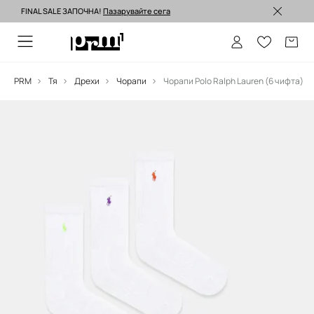
FINAL SALE ЗАПОЧНА!
Пазарувайте сега
Изпращане до 24 часа >
PRM
Тя
Дрехи
Чорапи
Чорапи Polo Ralph Lauren (6 чифта)