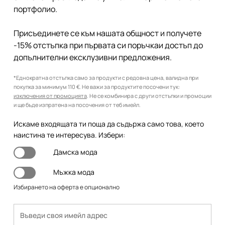
портфолио.
Присъединете се към нашата общност и получете
-15% отстъпка при първата си поръчкаи достъп до
допълнителни ексклузивни предложения.
*Еднократна отстъпка само за продукти с редовна цена, валидна при
покупка за минимум 110 €. Не важи за продуктите посочени тук:
изключения от промоцията
. Не се комбинира с други отстъпки и промоции
и ще бъде изпратена на посочения от теб имейл.
Искаме входящата ти поща да съдържа само това, което
наистина те интересува. Избери:
Дамска мода
Мъжка мода
Избирането на оферта е опционално