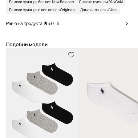
Дамски суичъри без цип New Balance
Дамски суичъри PANGAIA
Дамски суичъри с цип adidas Originals
Дамски тениски Vans
Ревю на продукта
5.0
3
Подобни модели