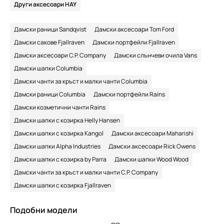
Други аксесоари HAY
Дамски раници Sandqvist
Дамски аксесоари Tom Ford
Дамски сакове Fjallraven
Дамски портфейли Fjallraven
Дамски аксесоари C.P. Company
Дамски слънчеви очила Vans
Дамски шапки Columbia
Дамски чанти за кръст и малки чанти Columbia
Дамски раници Columbia
Дамски портфейли Rains
Дамски козметични чанти Rains
Дамски шапки с козирка Helly Hansen
Дамски шапки с козирка Kangol
Дамски аксесоари Maharishi
Дамски шапки Alpha Industries
Дамски аксесоари Rick Owens
Дамски шапки с козирка by Parra
Дамски шапки Wood Wood
Дамски чанти за кръст и малки чанти C.P. Company
Дамски шапки с козирка Fjallraven
Подобни модели