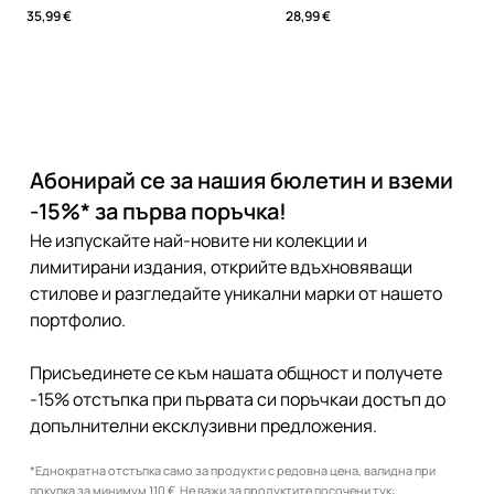
35,99 €
28,99 €
Абонирай се за нашия бюлетин и вземи
-15%* за първа поръчка!
Не изпускайте най-новите ни колекции и
лимитирани издания, открийте вдъхновяващи
стилове и разгледайте уникални марки от нашето
портфолио.
Присъединете се към нашата общност и получете
-15% отстъпка при първата си поръчкаи достъп до
допълнителни ексклузивни предложения.
*Еднократна отстъпка само за продукти с редовна цена, валидна при
покупка за минимум 110 €. Не важи за продуктите посочени тук: