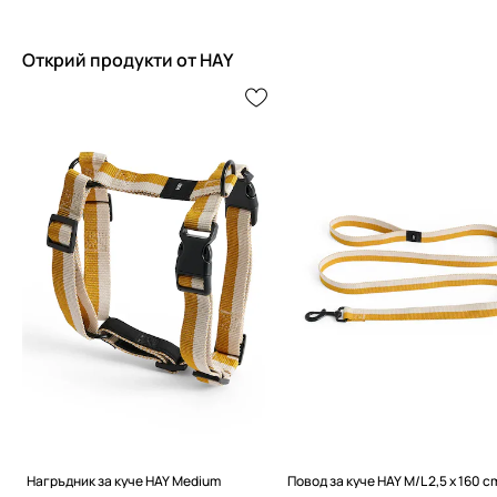
Открий продукти от HAY
Нагръдник за куче HAY Medium
Повод за куче HAY M/L 2,5 x 160 c