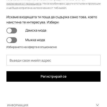
изключения от промоцията
. Не се комбинира с други отстъпки и промоции
и ще бъде изпратена на посочения от теб имейл.
Искаме входящата ти поща да съдържа само това, което
наистина те интересува. Избери:
Дамска мода
Мъжка мода
Избирането на оферта е опционално
Регистрирай се
ИНФОРМАЦИЯ