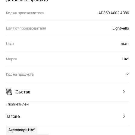
Код на производителя
AD869.A602.AB86
Цвят от производителя
Lightyello
Цвят
жълт
Марка
HAY
Код на продукта
Състав
: полиетилен
Тагове
Аксесоари HAY