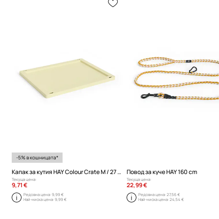
-5% в кошницата*
Капак за кутия HAY Colour Crate M / 27 x 35 cm
Повод за куче HAY 160 cm
Текуща цена:
Текуща цена:
9,71 €
22,99 €
Редовна цена:
9,99 €
Редовна цена:
27,56 €
Най-ниска цена:
9,99 €
Най-ниска цена:
24,54 €