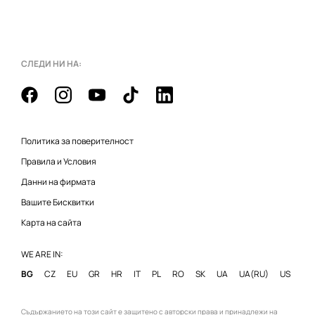
СЛЕДИ НИ НА:
Политика за поверителност
Правила и Условия
Данни на фирмата
Вашите Бисквитки
Карта на сайта
WE ARE IN:
BG
CZ
EU
GR
HR
IT
PL
RO
SK
UA
UA(RU)
US
Съдържанието на този сайт е защитено с авторски права и принадлежи на