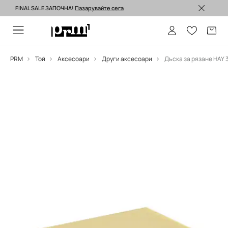
FINAL SALE ЗАПОЧНА!
Пазарувайте сега
Изпращане до 24 часа >
PRM
Той
Аксесоари
Други аксесоари
Дъска за рязане HAY 3